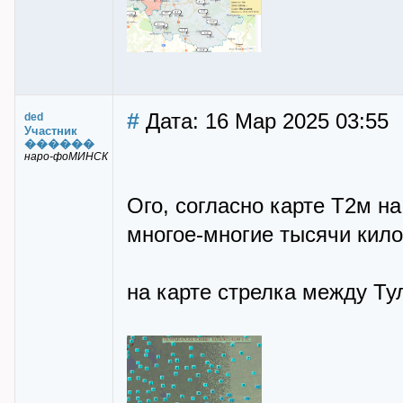
#
Дата: 16 Мар 2025 03:55
ded
Участник
������
наро-фоМИНСК
Ого, согласно карте Т2м на
многое-многие тысячи кило
на карте стрелка между Тул