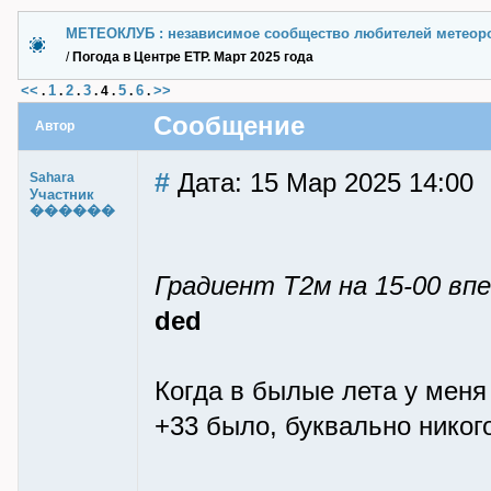
МЕТЕОКЛУБ : независимое сообщество любителей метеор
/
Погода в Центре ЕТР. Март 2025 года
<<
1
2
3
5
6
>>
.
.
.
.
4
.
.
.
Сообщение
Автор
#
Дата: 15 Мар 2025 14:00
Sahara
Участник
������
Градиент Т2м на 15-00 в
ded
Когда в былые лета у меня
+33 было, буквально никог