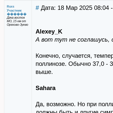
#
Дата: 18 Мар 2025 08:04 
Ruxs
Участник
������
Дача восток
МО, 15 км от
Орехово-Зуево
Alexey_K
А вот тут не соглашусь, 
Конечно, случается, темпер
поллинозе. Обычно 37,0 - 
выше.
Sahara
Да, возможно. Но при полли
должны быть и другие симп