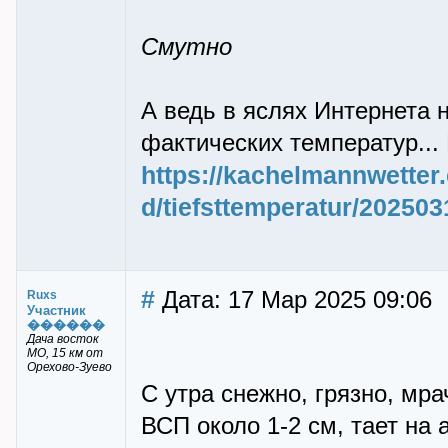
Смутно
А ведь в яслях Интернета н
фактических температур...
https://kachelmannwetter
d/tiefsttemperatur/202503
#
Дата: 17 Мар 2025 09:06
Ruxs
Участник
������
Дача восток
МО, 15 км от
Орехово-Зуево
С утра снежно, грязно, мра
ВСП около 1-2 см, тает на