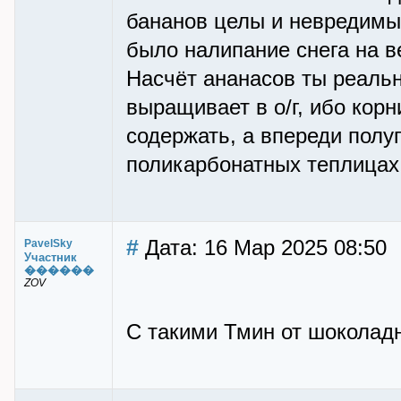
бананов целы и невредимы.
было налипание снега на в
Насчёт ананасов ты реально
выращивает в о/г, ибо кор
содержать, а впереди полу
поликарбонатных теплицах -
#
Дата: 16 Мар 2025 08:50
PavelSky
Участник
������
ZOV
С такими Тмин от шоколадн