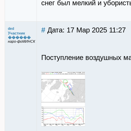
снег был мелкий и уборист
#
Дата: 17 Мар 2025 11:27
ded
Участник
������
наро-фоМИНСК
Поступление воздушных мас