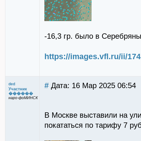
-16,3 гр. было в Серебрян
https://images.vfl.ru/ii/
#
Дата: 16 Мар 2025 06:54
ded
Участник
������
наро-фоМИНСК
В Москве выставили на ул
покататься по тарифу 7 ру