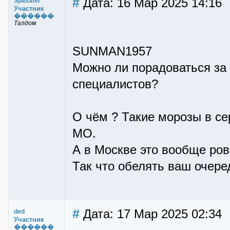
#
Дата: 16 Мар 2025 14:16
Spasatel
Участник
������
Талдом
SUNMAN1957
Можно ли порадоваться за
специалистов?
О чём ? Такие морозы в с
МО.
А в Москве это вообще ров
Так что обелять ваш очере
#
Дата: 17 Мар 2025 02:34
ded
Участник
������