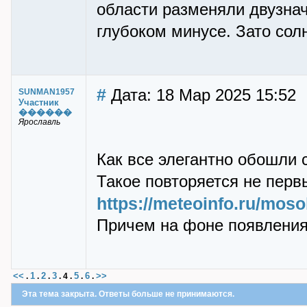
области разменяли двузначн
глубоком минусе. Зато сол
#
Дата: 18 Мар 2025 15:52
SUNMAN1957
Участник
������
Ярославль
Как все элегантно обошли
Такое повторяется не перв
https://meteoinfo.ru/moso
Причем на фоне появления
<<
1
2
3
5
6
>>
.
.
.
.
4
.
.
.
Эта тема закрыта. Ответы больше не принимаются.