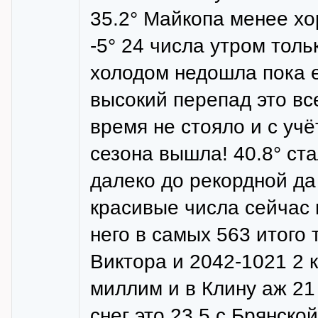
35.2° Майкопа менее хо
-5° 24 числа утром толь
холодом недошла пока е
высокий перепад это все
время не стояло и с уч
сезона вышла! 40.8° ст
далеко до рекордной да
красивые числа сейчас 
него в самых 563 итого 
Виктора и 2042-1021 2 
миллим и в Клину аж 21
снег это 23.5 с Брянско