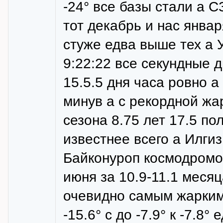
-24° все базы стали а 
тот декабрь и нас янва
стуже едва выше тех а 
9:22:22 все секундные 
15.5.5 дня часа ровно 
минув а с рекордной жа
сезона 8.75 лет 17.5 по
известнее всего а Илги
Байконуроп космодромо
июня за 10.9-11.1 меся
очевидно самым жарким!
-15.6° с до -7.9° к -7.8