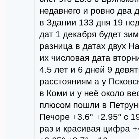
недавнего и ровно два 
в Здании 133 дня 19 не
дат 1 декабря будет зи
разница в датах двух Н
их числовая дата вторн
4.5 лет и 6 дней 9 девя
расстояниям а у Псковс
в Коми и у неё около в
плюсом пошли в Петруни 
Печоре +3.6° +2.95° с 19
раз и красивая цифра +