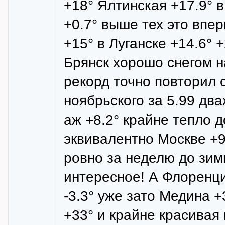
+18° Ялтинская +17.9° в
+0.7° выше тех это впер
+15° в Луганске +14.6° +
Брянск хорошо снегом н
рекорд точно повторил 
ноябрьского за 5.99 два
аж +8.2° крайне тепло д
эквивалентно Москве +9
ровно за неделю до зим
интересное! А Флоренция 
-3.3° уже зато Медина +
+33° и крайне красива