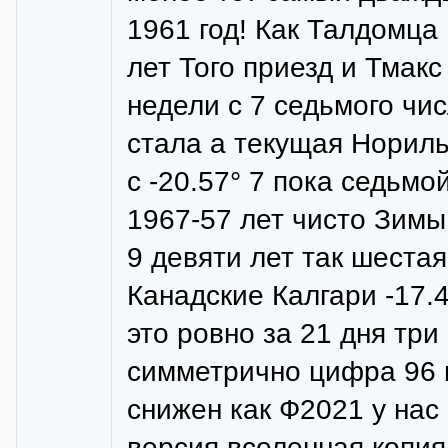
1961 год! Как Талдомца
лет Того приезд и Тмакс
недели с 7 седьмого чи
стала а текущая Нориль
с -20.57° 7 пока седьм
1967-57 лет чисто Зимы
9 девяти лет так шестая
Канадские Калгари -17.4
это ровно за 21 дня тр
симметрично цифра 96 
снижен как Ф2021 у нас
версия вселенная копия