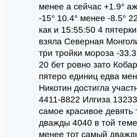
менее а сейчас +1.9° аж
-15° 10.4° менее -8.5° 
как и 15:55:50 4 пятерк
взяла Северная Монголи
три тройки мороза -33.3
20 бет ровно зато Коба
пятеро единиц едва мен
Никотин достигла участ
4411-8822 Илгиза 13233
самое красивое девять 
дважды 4040 в той теме
менее тот самый дважд