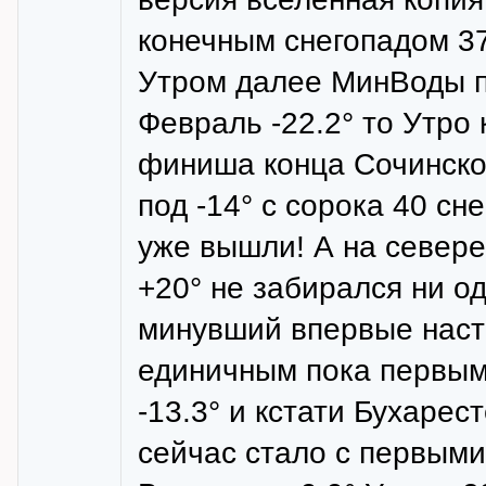
конечным снегопадом 377
Утром далее МинВоды пр
Февраль -22.2° то Утро 
финиша конца Сочинской
под -14° с сорока 40 сн
уже вышли! А на север
+20° не забирался ни о
минувший впервые насто
единичным пока первым
-13.3° и кстати Бухаре
сейчас стало с первыми