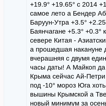
+19.9° +19.65° с 2014 +
самое лето а Бендер Аб
Баруун-Утра +3.5° +2.25
Баянчагане +5.3° +0.3° 
севере Китая - Азиатск
а прошедшая накануне д
вчерашняя с двумя един
часы даты! А Майкоп да
Крыма сейчас Ай-Петри 
под -10° мороз Юга хот
вышины Крымской а Твер
новый минимум за осень