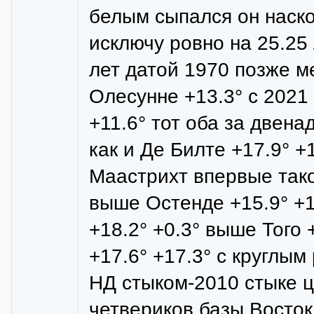
белым сыпался он наск
исключу ровно на 25.25
лет датой 1970 позже м
Олесунне +13.3° с 2021
+11.6° тот оба за двена
как и Де Билте +17.9° +
Маастрихт впервые такое
выше Остенде +15.9° +1
+18.2° +0.3° выше Того
+17.6° +17.3° с круглым
НД стыком-2010 стыке 
четвериков базы Восток