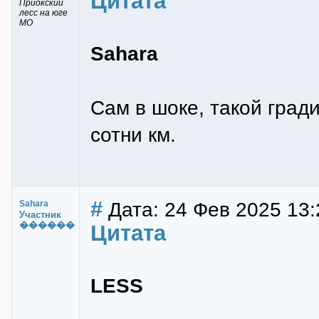
Цитата
Приокский
лесс на юге
МО
Sahara
Сам в шоке, такой град
сотни км.
#
Дата: 24 Фев 2025 13:
Sahara
Участник
������
Цитата
LESS