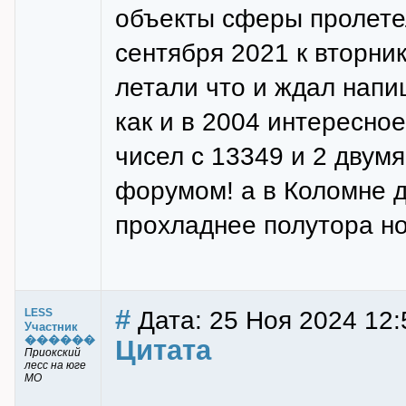
объекты сферы пролетел
сентября 2021 к вторни
летали что и ждал напи
как и в 2004 интересно
чисел с 13349 и 2 двум
форумом! а в Коломне д
прохладнее полутора н
#
Дата: 25 Ноя 2024 12:
LESS
Участник
������
Цитата
Приокский
лесс на юге
МО