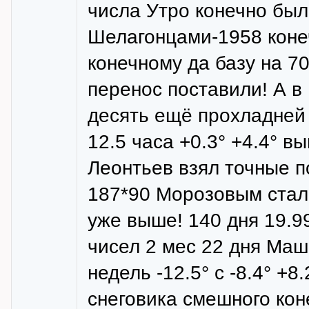
числа Утро конечно был
Шелагонцами-1958 конеч
конечному да базу на 7
перенос поставили! А в
десять ещё прохладней 
12.5 часа +0.3° +4.4° 
Леонтьев взял точные п
187*90 Морозовым стал
уже выше! 140 дня 19.99
чисел 2 мес 22 дня Маш
недель -12.5° с -8.4° +
снеговика смешного ко