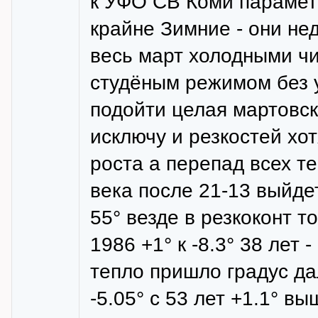
к УФО СВ Коми параметр
крайне Зимние - они не
весь март холодными чи
студёным режимом без у
подойти целая мартовск
исключу и резкостей хот
роста а перепад всех т
века после 21-13 выйде
55° везде в резкоконт т
1986 +1° к -8.3° 38 лет
тепло пришло градус дал
-5.05° с 53 лет +1.1° в