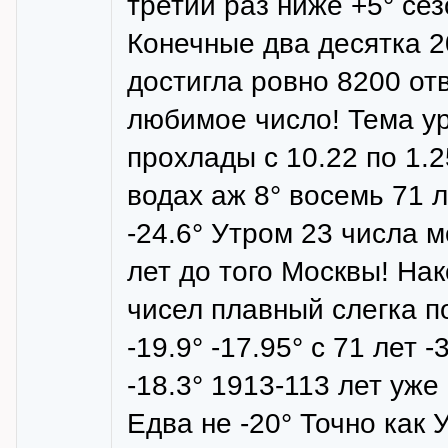
третий раз ниже +5° сез
Конечные два десятка 2
достигла ровно 8200 отв
любимое число! Тема ур
прохлады с 10.22 по 1.
водах аж 8° восемь 71 л
-24.6° Утром 23 числа 
лет до того Москвы! На
чисел плавный слегка 
-19.9° -17.95° с 71 лет -3
-18.3° 1913-113 лет уже 
Едва не -20° Точно как У