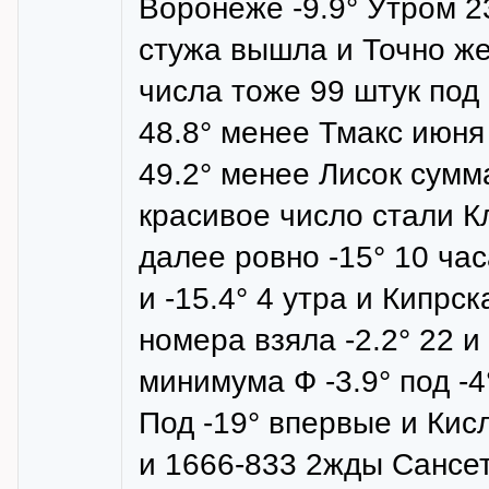
Воронеже -9.9° Утром 2
стужа вышла и Точно же
числа тоже 99 штук под
48.8° менее Тмакс июня 
49.2° менее Лисок сумма
красивое число стали Кл
далее ровно -15° 10 час
и -15.4° 4 утра и Кипр
номера взяла -2.2° 22 и
минимума Ф -3.9° под -4
Под -19° впервые и Кисл
и 1666-833 2жды Сансет