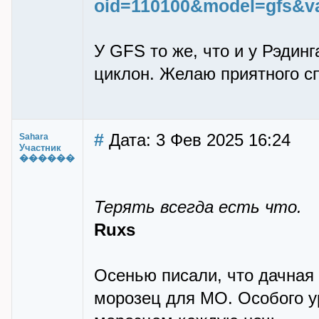
oid=110100&model=gfs&v
У GFS то же, что и у Рэдин
циклон. Желаю приятного с
#
Дата: 3 Фев 2025 16:24
Sahara
Участник
������
Терять всегда есть что.
Ruxs
Осенью писали, что дачная т
морозец для МО. Особого ур