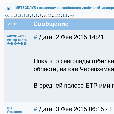
МЕТЕОКЛУБ : независимое сообщество любителей метеор
<<
1
2
3
4
5
6
7
8
10
110
111
>>
.
.
.
.
.
.
.
.
.
9
.
...
.
.
Сообщение
Автор
#
Дата: 2 Фев 2025 14:21
CorvusCorax
Автор сайта
������
Пока что снегопады (обильн
области, на юге Черноземья,
В средней полосе ЕТР ими п
#
Дата: 3 Фев 2025 06:15 - 
ded
Участник