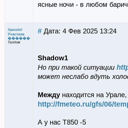
ясные ночи - в любом бари
#
Дата: 4 Фев 2025 13:24
Spasatel
Участник
������
Талдом
Shadow1
htt
Но при такой ситуации
может неслабо вдуть холод
Между
находится на Урале, 
http://fmeteo.ru/gfs/06/te
А у нас T850 -5