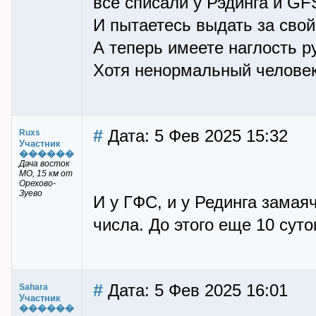
все списали у Рэдинга и GFS
И пытаетесь выдать за свой
А теперь имеете наглость р
Хотя ненормальный человек
#
Дата: 5 Фев 2025 15:32
Ruxs
Участник
������
Дача восток
МО, 15 км от
Орехово-
Зуево
И у ГФС, и у Рединга замаяч
числа. До этого еще 10 суто
#
Дата: 5 Фев 2025 16:01
Sahara
Участник
������