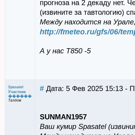
прогноза на 2 декаду нет. Ч
(извините за тавтологию) сп
Между находится на Урале,
http://fmeteo.ru/gfs/06/te
А у нас T850 -5
#
Дата: 5 Фев 2025 15:13 - П
Spasatel
Участник
������
Талдом
SUNMAN1957
Ваш кумир Spasatel (извин