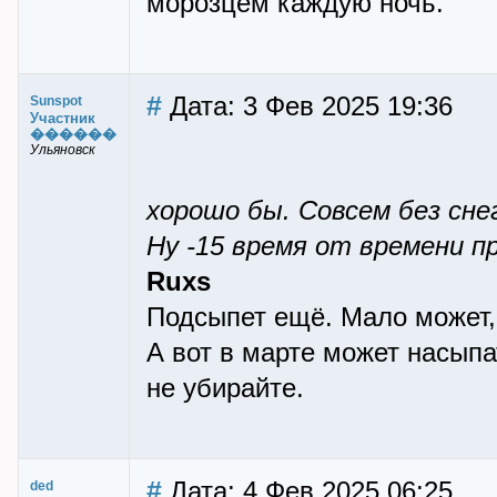
морозцем каждую ночь.
#
Дата: 3 Фев 2025 19:36
Sunspot
Участник
������
Ульяновск
хорошо бы. Совсем без сне
Ну -15 время от времени п
Ruxs
Подсыпет ещё. Мало может,
А вот в марте может насыпа
не убирайте.
#
Дата: 4 Фев 2025 06:25
ded