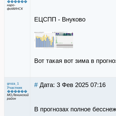
������
наро-
фоМИНСК
ЕЦСПП - Внуково
Вот такая вот зима в прогно
#
Дата: 3 Фев 2025 07:16
groza_1
Участник
������
МО,Ленинский
район
В прогнозах полное бесснеж