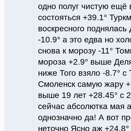
одно полуг чистую ещё 
состояться +39.1° Туркм
воскресного поднялась
-10.9° а это едва но х
снова к морозу -11° То
мороза +2.9° выше Делян
ниже Того взяло -8.7° с
Смоленск самую жару +2
выше 19 лет +28.45° с 
сейчас абсолютка мая а
однозначно да! А вот п
неточно Ясно аж +24.8°