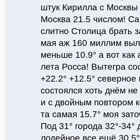
штук Кирилла с Москвы 
Москва 21.5 числом! С
слитно Столица брать з
мая аж 160 миллим выл
меньше 10.9° а вот как
лета Росса! Вытегра с
+22.2° +12.5° северное
состоялся хоть днём не 
и с двойным повтором к
та самая 15.7° моя зат
Под 31° города 32°-34° 
лодейное все ещё 30.5°