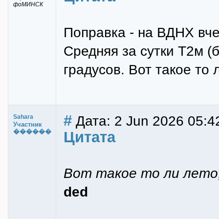
фоМИНСК
Поправка - на ВДНХ вч
Средняя за сутки Т2м (
градусов. Вот такое то л
#
Дата: 2 Jun 2026 05:4
Sahara
Участник
������
Цитата
Вот такое то ли лето,
ded