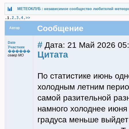
МЕТЕОКЛУБ : независимое сообщество любителей метеор
2
3
4
>>
.
1
.
.
.
.
Сообщение
Автор
#
Дата: 21 Май 2026 05:
Date
Участник
������
Цитата
север МО
По статистике июнь од
холодным летним период
самой разительной разн
намного холоднее июня 
градуса меньше выйдет 