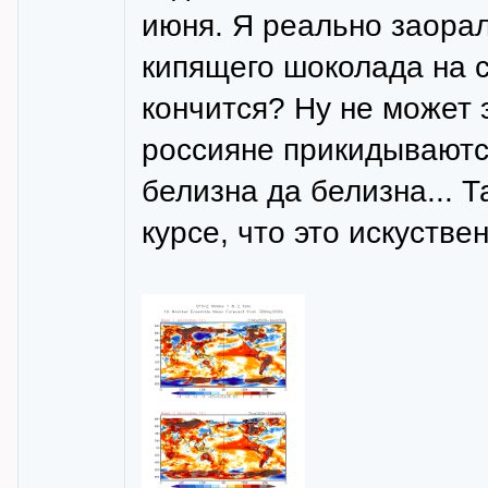
июня. Я реально заорал
кипящего шоколада на с
кончится? Ну не может 
россияне прикидываются
белизна да белизна... Т
курсе, что это искустве