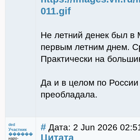
011.gif
Не летний денек был в 
первым летним днем. Ср
Практически на большин
Да и в целом по Росси
преобладала.
#
Дата: 2 Jun 2026 02:5
ded
Участник
������
Цитата
наро-