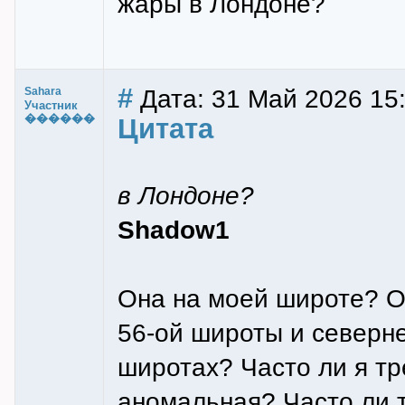
жары в Лондоне?
#
Дата: 31 Май 2026 15
Sahara
Участник
������
Цитата
в Лондоне?
Shadow1
Она на моей широте? О
56-ой широты и северне
широтах? Часто ли я тр
аномальная? Часто ли т