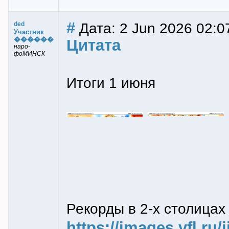
#
Дата: 2 Jun 2026 02:0
ded
Участник
������
Цитата
наро-
фоМИНСК
Итоги 1 июня
Рекорды в 2-х столицах
https://images.vfl.ru