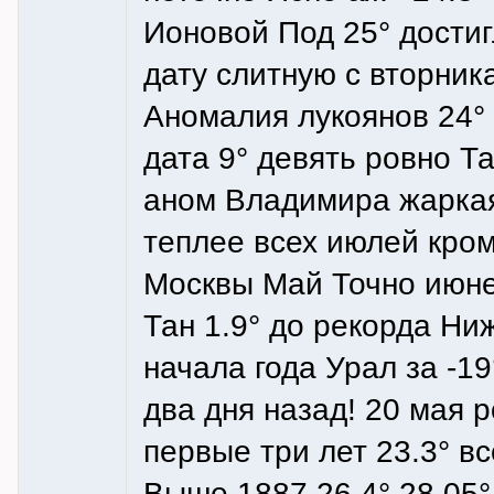
Ионовой Под 25° достиг
дату слитную с вторник
Аномалия лукоянов 24° 
дата 9° девять ровно Та
аном Владимира жаркая 
теплее всех июлей кром
Москвы Май Точно июнем
Тан 1.9° до рекорда Ни
начала года Урал за -19
два дня назад! 20 мая р
первые три лет 23.3° в
Выше 1887 26.4° 28.05° 