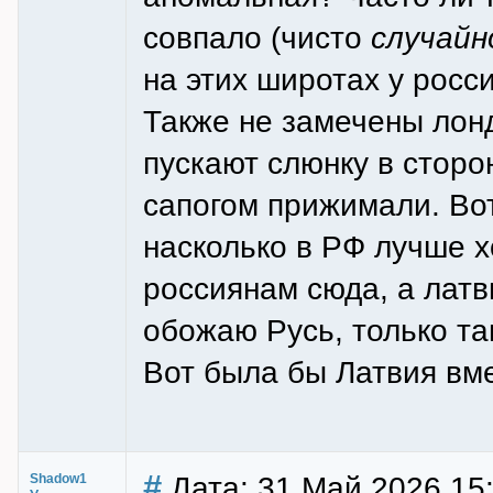
совпало (чисто
случайн
на этих широтах у росси
Также не замечены лонд
пускают слюнку в сторо
сапогом прижимали. Во
насколько в РФ лучше х
россиянам сюда, а латв
обожаю Русь, только т
Вот была бы Латвия вм
#
Дата: 31 Май 2026 15
Shadow1