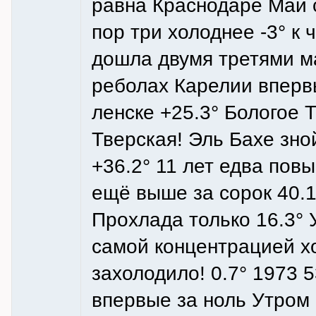
равна Краснодаре Май с
пор три холоднее -3° к 
дошла двумя третями м
реболах Карелии впервы
ленске +25.3° Бологое 
Тверская! Эль Бахе зн
+36.2° 11 лет едва пов
ещё выше за сорок 40.1
Прохлада только 16.3°
самой концентрацией х
захолодило! 0.7° 1973 5
впервые за ноль Утром