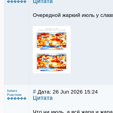
Цитата
������
Очередной жаркий июль у славя
#
Дата: 26 Jun 2026 15:24
Sahara
Участник
Цитата
������
Что ни июль, а всё жара и жар