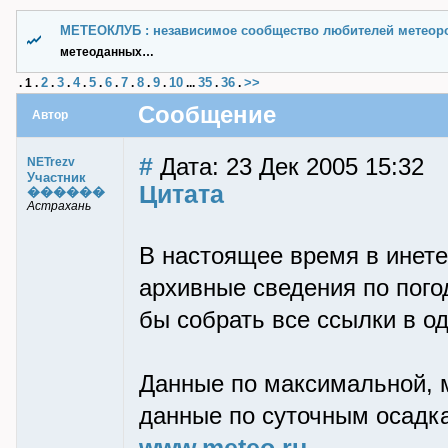
МЕТЕОКЛУБ : независимое сообщество любителей метеор
метеоданных…
2
3
4
5
6
7
8
9
10
35
36
>>
.
1
.
.
.
.
.
.
.
.
.
...
.
.
Сообщение
Автор
#
Дата: 23 Дек 2005 15:32
NETrezv
Участник
Цитата
������
Астрахань
В настоящее время в инет
архивные сведения по пого
бы собрать все ссылки в о
Данные по максимальной, м
данные по суточным осадка