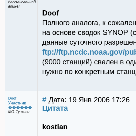
бессмысленной
войне!
Doof
Полного аналога, к сожале
на основе сводок SYNOP (
данные суточного разрешен
ftp://ftp.ncdc.noaa.gov/pu
(9000 станций) свален в од
нужно по конкретным станц
#
Дата: 19 Янв 2006 17:26
Doof
Участник
Цитата
������
МО. Тучково
kostian