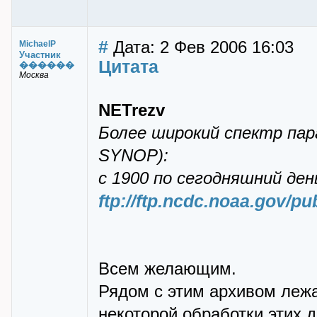
#
Дата: 2 Фев 2006 16:03
MichaelP
Участник
Цитата
������
Москва
NETrezv
Более широкий спектр пар
SYNOP):
с 1900 по сегодняшний де
ftp://ftp.ncdc.noaa.gov/pu
Всем желающим.
Рядом с этим архивом леж
некоторой обработки этих 