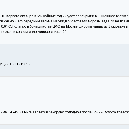
1.10 первого октября в ближайшие годы будет перекрыт,и в нынешнее время з
тября но и его середины весьма мягкий,в области эти морозы едва ли не всяк
р +6.6° С.Полагаю в большинстве ЦФО на Москве широты минимум 1 окт.ниже и 
орозков и совсем мало морозов ниже -2°
ущий +30.1 (1969)
 зима 1969/70 в Риге является рекордно холодной после Войны. Что-то тревожн