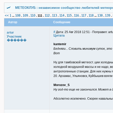
МЕТЕОКЛУБ : независимое сообщество любителей метеор
<<
1
108
109
110
112
113
114
115
116
117
118
138
139
...
.
.
.
111
.
.
.
.
.
.
.
...
.
.
Автор
Сообщение
#
Дата: 25 Авг 2018 12:51 - Поправил: art
artur
Цитата
Участник
������
kantemir
Бедняги... Словить минимум суток, это 
Вот
Ну для тамбовской метеост..ции холодн
холодной воздушной массы и не надо, во
антропогенные станции. Для них нужны 
20. Арзамас, Ульяновск, Куйбышев взяли 
Morozov_S
Ну год-то еще не закончился. Может в 
Абсолютно исключено. Скорее навальный