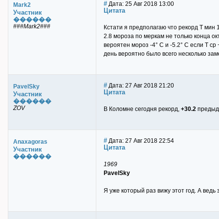
#
Дата: 25 Авг 2018 13:00
Mark2
Цитата
Участник
������
###Mark2###
Кстати я предполагаю что рекорд Т мин 
2.8 мороза по меркам не только конца ок
вероятен мороз -4° С и -5.2° С если Т с
день вероятно было всего несколько зам
#
Дата: 27 Авг 2018 21:20
PavelSky
Цитата
Участник
������
ZOV
В Коломне сегодня рекорд,
+30.2
предыд
#
Дата: 27 Авг 2018 22:54
Anaxagoras
Цитата
Участник
������
1969
PavelSky
Я уже который раз вижу этот год. А ведь