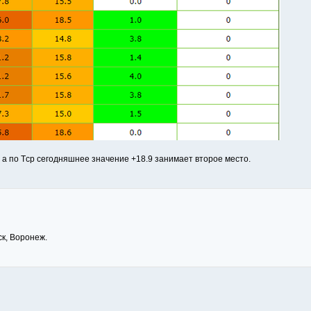
у а по Tср сегодняшнее значение +18.9 занимает второе место.
ск, Воронеж.