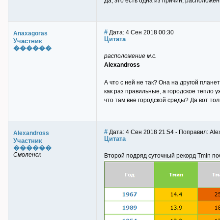
Да, это есть одна из причин, расположен
#
Дата: 4 Сен 2018 00:30
Anaxagoras
Цитата
Участник
������
расположение м.с.
Alexandross
А что с ней не так? Она на другой план
как раз правильные, а городское тепло 
что там вне городской среды? Да вот то
#
Дата: 4 Сен 2018 21:54 - Поправил: Ale
Alexandross
Цитата
Участник
������
Смоленск
Второй подряд суточный рекорд Tmin поб