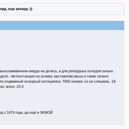
орд, еще рекорд :))
выхолаживанием никуда не делись, а для рекордных холодов сильно
дело - метеостанции на холмах, как павлово,мыза а также сильно
ло подвижный холодный антициклон, Т850 низкая, но не слишком, -18-
о, всего -25.0
д с 1879 года, да ещё и ЗИМОЙ.