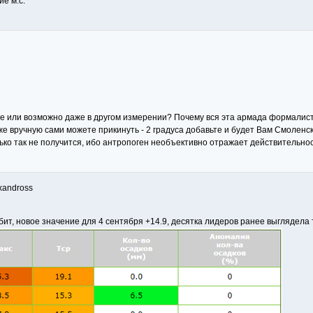
ие м.с.
ете или возможно даже в другом измерении? Почему вся эта армада формалист
уже вручную сами можете прикинуть - 2 градуса добавьте и будет Вам Смоленс
лько так не получится, ибо антропоген необъективно отражает действительнос
xandross
ит, новое значение для 4 сентября +14.9, десятка лидеров ранее выглядела 