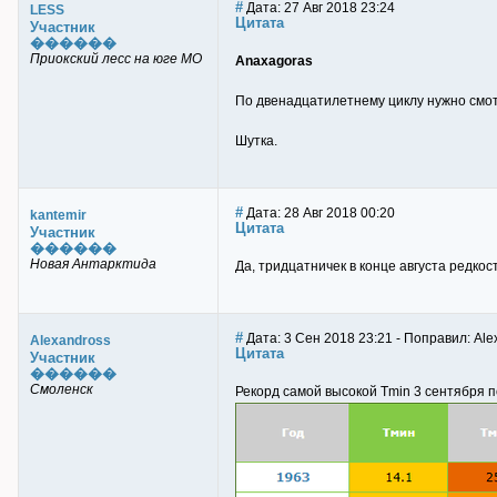
#
Дата: 27 Авг 2018 23:24
LESS
Цитата
Участник
������
Приокский лесс на юге МО
Anaxagoras
По двенадцатилетнему циклу нужно смот
Шутка.
#
Дата: 28 Авг 2018 00:20
kantemir
Цитата
Участник
������
Новая Антарктида
Да, тридцатничек в конце августа редкост
#
Дата: 3 Сен 2018 23:21 - Поправил: Ale
Alexandross
Цитата
Участник
������
Смоленск
Рекорд самой высокой Tmin 3 сентября по