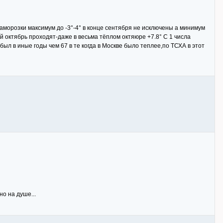
аморозки максимум до -3°-4° в конце сентября не исключены а минимум
ий октябрь проходят-даже в весьма тёплом октяюре +7.8° С 1 числа
был в иные годы чем 67 в те когда в Москве было теплее,по ТСХА в этот
о на душе...