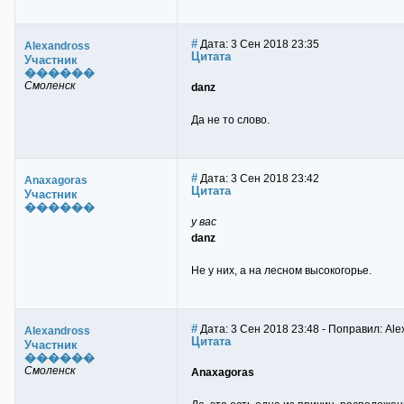
#
Дата: 3 Сен 2018 23:35
Alexandross
Цитата
Участник
������
Смоленск
danz
Да не то слово.
#
Дата: 3 Сен 2018 23:42
Anaxagoras
Цитата
Участник
������
у вас
danz
Не у них, а на лесном высокогорье.
#
Дата: 3 Сен 2018 23:48 - Поправил: Ale
Alexandross
Цитата
Участник
������
Смоленск
Anaxagoras