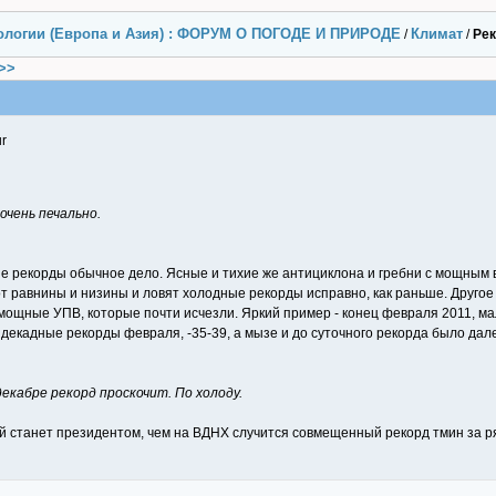
ологии (Европа и Азия) : ФОРУМ О ПОГОДЕ И ПРИРОДЕ
Климат
/
/
Рек
>>
ur
очень печально.
ые рекорды обычное дело. Ясные и тихие же антициклона и гребни с мощным 
т равнины и низины и ловят холодные рекорды исправно, как раньше. Другое 
мощные УПВ, которые почти исчезли. Яркий пример - конец февраля 2011, ма
декадные рекорды февраля, -35-39, а мызе и до суточного рекорда было далек
декабре рекорд проскочит. По холоду.
 станет президентом, чем на ВДНХ случится совмещенный рекорд тмин за ря