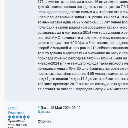
171 штуки пятизначное да и всего 16 штук ему осталос
долгой с самого начала пятидесятых стала уже за 7.8
прохладного перед летом самым и интересно что с ссы
Краснрярцев к нам на запад ЕТР ровно 3.49 лет 41.9 ч
точных месяца едва не 29.9 сезона 0.53 лет менее во
полугодия в самом радостном сообщении страничного 
оставались да и контрасты-2014 уже тогда давали о с
востока! А у Оттомина кто и поднял эту тему впервые 
чаще в форуме тех НЛО-Урала Чистопских гор под коне
второй 2 младшей из них ровно 218 сейчас исполнили
то и то должно выдаться как и вьезжание на базу с н
прохладе конечно рекордная такой низкой не былл ни 
январю-2024 в пике текущего холода такая низкость 
рекордные когда в ТО к -35 шло были-все же ссчитаю 
приятных атмосфер за ровно 4.05 месяц с самого стар
под +7 две недели 14 дня 17.3 до лета сейчас состав
той зиме прохладе-2017 все же не очень далеко до тек
ее оставят за пятеро 5 периодов к лету-2024! Интерес
#
Дата: 15 Май 2024 05:49
LESS
Цитата
Участник
������
Приокский
Ottomin
лесс на юге