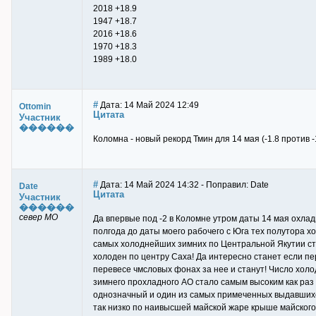
2018 +18.9
1947 +18.7
2016 +18.6
1970 +18.3
1989 +18.0
#
Дата: 14 Май 2024 12:49
Ottomin
Цитата
Участник
������
Коломна - новый рекорд Тмин для 14 мая (-1.8 против -1
#
Дата: 14 Май 2024 14:32 - Поправил: Date
Date
Цитата
Участник
������
север МО
Да впервые под -2 в Коломне утром даты 14 мая охлади
полгода до даты моего рабочего с Юга тех полутора х
самых холоднейших зимних по Центральной Якутии ст
холоден по центру Саха! Да интересно станет если п
перевесе чмсловых фонах за нее и станут! Число холо
зимнего прохладного АО стало самым высоким как раз 
однозначный и один из самых примеченных выдавшихся 
так низко по наивысшей майской жаре крыше майского 