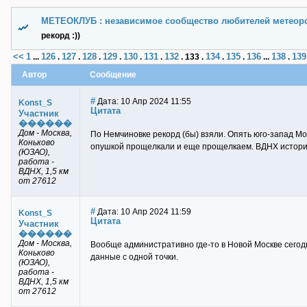
МЕТЕОКЛУБ : независимое сообщество любителей метеор
рекорд :))
<<
1
126
127
128
129
130
131
132
134
135
136
138
139
...
.
.
.
.
.
.
.
133
.
.
.
...
.
Автор
Сообщение
#
Дата: 10 Апр 2024 11:55
Konst_S
Цитата
Участник
������
Дом - Москва,
По Немчиновке рекорд (бы) взяли. Опять юго-запад Мос
Коньково
опушкой прощелкали и еще прощелкаем. ВДНХ историч
(ЮЗАО),
работа -
ВДНХ, 1,5 км
от 27612
#
Дата: 10 Апр 2024 11:59
Konst_S
Цитата
Участник
������
Дом - Москва,
Вообще административно где-то в Новой Москве сегодн
Коньково
данные с одной точки.
(ЮЗАО),
работа -
ВДНХ, 1,5 км
от 27612