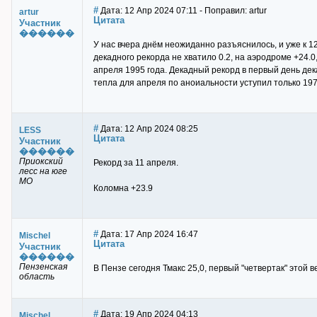
#
Дата: 12 Апр 2024 07:11 - Поправил: artur
artur
Цитата
Участник
������
У нас вчера днём неожиданно разъяснилось, и уже к 12
декадного рекорда не хватило 0.2, на аэродроме +24.0
апреля 1995 года. Декадный рекорд в первый день дек
тепла для апреля по аноиальности уступил только 197
#
Дата: 12 Апр 2024 08:25
LESS
Цитата
Участник
������
Приокский
Рекорд за 11 апреля.
лесс на юге
МО
Коломна +23.9
#
Дата: 17 Апр 2024 16:47
Mischel
Цитата
Участник
������
Пензенская
В Пензе сегодня Тмакс 25,0, первый "четвертак" этой 
область
#
Дата: 19 Апр 2024 04:13
Mischel