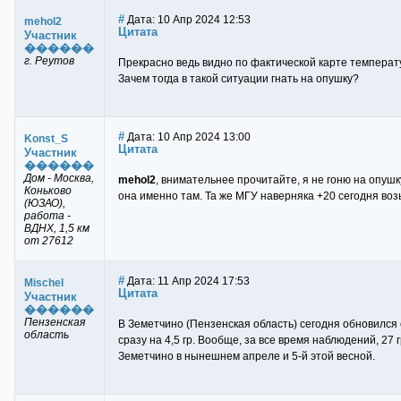
#
Дата: 10 Апр 2024 12:53
mehol2
Цитата
Участник
������
г. Реутов
Прекрасно ведь видно по фактической карте температу
Зачем тогда в такой ситуации гнать на опушку?
#
Дата: 10 Апр 2024 13:00
Konst_S
Цитата
Участник
������
Дом - Москва,
mehol2
, внимательнее прочитайте, я не гоню на опушк
Коньково
она именно там. Та же МГУ наверняка +20 сегодня воз
(ЮЗАО),
работа -
ВДНХ, 1,5 км
от 27612
#
Дата: 11 Апр 2024 17:53
Mischel
Цитата
Участник
������
Пензенская
В Земетчино (Пензенская область) сегодня обновился 
область
сразу на 4,5 гр. Вообще, за все время наблюдений, 27 
Земетчино в нынешнем апреле и 5-й этой весной.