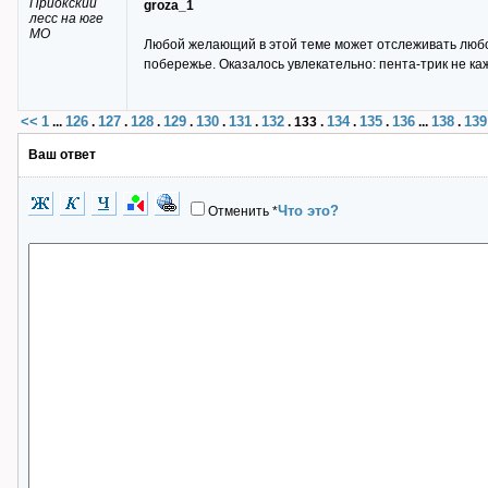
Приокский
groza_1
лесс на юге
МО
Любой желающий в этой теме может отслеживать любо
побережье. Оказалось увлекательно: пента-трик не к
<<
1
126
127
128
129
130
131
132
134
135
136
138
139
...
.
.
.
.
.
.
.
133
.
.
.
...
.
Ваш ответ
Что это?
Отменить
*