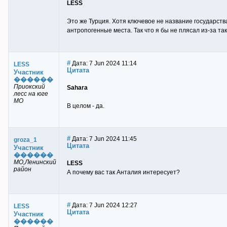
LESS
Это же Турция. Хотя ключевое не название государства,
антропогенные места. Так что я бы не плясал из-за та
#
Дата: 7 Jun 2024 11:14
LESS
Цитата
Участник
������
Приокский
Sahara
лесс на юге
МО
В целом - да.
#
Дата: 7 Jun 2024 11:45
groza_1
Цитата
Участник
������
МО,Ленинский
LESS
район
А почему вас так Анталия интересует?
#
Дата: 7 Jun 2024 12:27
LESS
Цитата
Участник
������