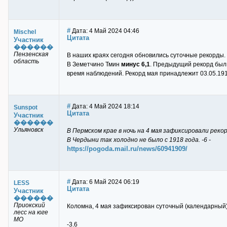
#
Дата: 4 Май 2024 04:46
Mischel
Цитата
Участник
������
Пензенская
В наших краях сегодня обновились суточные рекорды.
область
В Земетчино Тмин
минус 6,1
. Предыдущий рекорд был 1
время наблюдений. Рекорд мая принадлежит 03.05.1913,
#
Дата: 4 Май 2024 18:14
Sunspot
Цитата
Участник
������
Ульяновск
В Пермском крае в ночь на 4 мая зафиксировали рек
В Чердыни так холодно не было с 1918 года. -6 -
https://pogoda.mail.ru/news/60941909/
#
Дата: 6 Май 2024 06:19
LESS
Цитата
Участник
������
Приокский
Коломна, 4 мая зафиксирован суточный (календарный)
лесс на юге
МО
-3.6