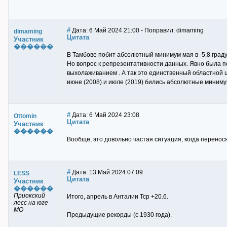
#
Дата: 6 Май 2024 21:00 - Поправил: dimaming
dimaming
Цитата
Участник
������
В Тамбове побит абсолютный минимум мая в -5,8 граду
Но вопрос к репрезентативности данных. Явно была п
выхолаживанием . А так это единственный областной це
июне (2008) и июле (2019) бились абсолютные минимум
#
Дата: 6 Май 2024 23:08
Ottomin
Цитата
Участник
������
Вообще, это довольно частая ситуация, когда перенося
#
Дата: 13 Май 2024 07:09
LESS
Цитата
Участник
������
Приокский
Итого, апрель в Анталии Тср +20.6.
лесс на юге
МО
Предыдущие рекорды (с 1930 года).