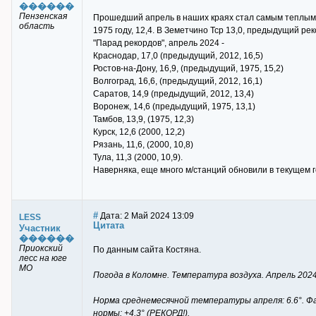
������
Пензенская
Прошедший апрель в наших краях стал самым теплым з
область
1975 году, 12,4. В Земетчино Тср 13,0, предыдущий рек
"Парад рекордов", апрель 2024 -
Краснодар, 17,0 (предыдущий, 2012, 16,5)
Ростов-на-Дону, 16,9, (предыдущий, 1975, 15,2)
Волгоград, 16,6, (предыдущий, 2012, 16,1)
Саратов, 14,9 (предыдущий, 2012, 13,4)
Воронеж, 14,6 (предыдущий, 1975, 13,1)
Тамбов, 13,9, (1975, 12,3)
Курск, 12,6 (2000, 12,2)
Рязань, 11,6, (2000, 10,8)
Тула, 11,3 (2000, 10,9).
Наверняка, еще много м/станций обновили в текущем 
#
Дата: 2 Май 2024 13:09
LESS
Цитата
Участник
������
Приокский
По данным сайта Костяна.
лесс на юге
МО
Погода в Коломне. Температура воздуха. Апрель 2024
Норма среднемесячной температуры апреля: 6.6°. Ф
нормы: +4.3° (РЕКОРД!).