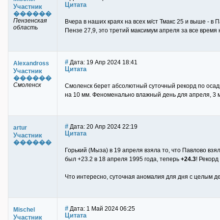
Цитата
Участник
������
Пензенская
Вчера в наших краях на всех м/ст Тмакс 25 и выше - в 
область
Пензе 27,9, это третий максимум апреля за все время 
#
Дата: 19 Апр 2024 18:41
Alexandross
Цитата
Участник
������
Смоленск
Смоленск берет абсолютный суточный рекорд по осадк
на 10 мм. Феноменально влажный день для апреля, 3 
#
Дата: 20 Апр 2024 22:19
artur
Цитата
Участник
������
Горький (Мыза) в 19 апреля взяла то, что Павлово взял
был +23.2 в 18 апреля 1995 года, теперь
+24.3
! Рекорд
Что интересно, суточная аномалия для дня с целым де
#
Дата: 1 Май 2024 06:25
Mischel
Цитата
Участник