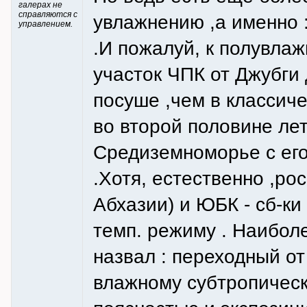
галерах не
справляются с
увлажнению ,а именно 
управлением.
.И пожалуй, к полувлаж
участок ЧПК от Джубги
посуше ,чем в классиче
во второй половине лета
Средиземноморье с ег
.Хотя, естественно ,ро
Абхазии) и ЮБК - сб-к
темп. режиму . Наибол
назвал : переходный о
влажному субтропичес