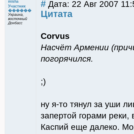
#
Дата: 22 Авг 2007 11:
misha
Участник
������
Цитата
Украина,
восточный
Донбасс
Corvus
Насчёт Армении (причи
погорячился.
;)
ну я-то тянул за уши л
запертой горами реки, 
Каспий еще далеко. Мож