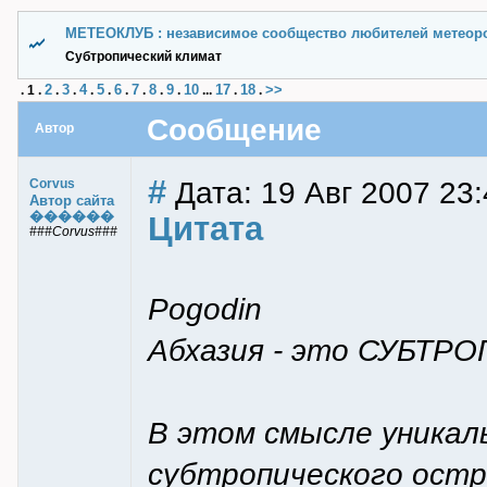
МЕТЕОКЛУБ : независимое сообщество любителей метеор
Субтропический климат
2
3
4
5
6
7
8
9
10
17
18
>>
.
1
.
.
.
.
.
.
.
.
.
...
.
.
Сообщение
Автор
#
Дата: 19 Авг 2007 23:
Corvus
Автор сайта
������
Цитата
###Corvus###
Pogodin
Абхазия - это СУБТРОП
В этом смысле уникал
субтропического остр