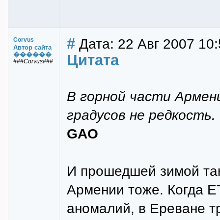
#
Дата: 22 Авг 2007 10:
Corvus
Автор сайта
������
Цитата
###Corvus###
В горной части Армен
градусов не редкость.
GAO
И прошедшей зимой так
Армении тоже. Когда Е
аномалий, в Ереване т