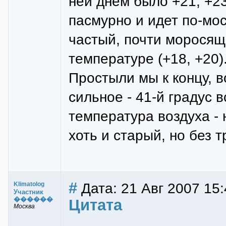
ней днем было +21, +23
пасмурно и идет по-мо
частый, почти моросящ
температуре (+18, +20)
Простыли мы к концу, 
сильное - 41-й градус в
температура воздуха - 
хоть и старый, но без 
#
Дата: 21 Авг 2007 15:
Klimatolog
Участник
������
Цитата
Москва