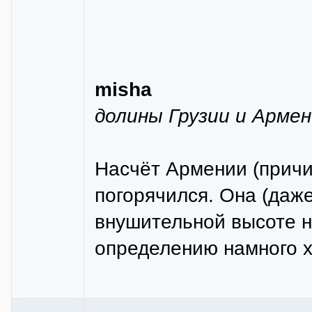
misha
долины Грузии и Армен
Насчёт Армении (причис
погорячился. Она (даж
внушительной высоте н
определению намного х