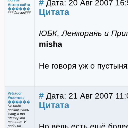
#
Дата: 20 Авг 2007 16:
Corvus
Автор сайта
������
Цитата
###Corvus###
ЮБК, Ленкорань и При
misha
Не говоря уж о пустыня
#
Дата: 21 Авг 2007 11:
Vetragor
Участник
������
Цитата
Не надо
раскачивать
яхту, а то
олигархов
тошнит. И
Но ведь есть ещё боле
рабы на