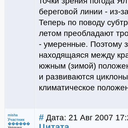
точки зрения погода Ял
береговой линии - из-з
Теперь по поводу субтр
летом преобладают тро
- умеренные. Поэтому з
находящаяся между кра
южным (зимой) положен
и развиваются циклоны.
климатическое положе
#
Дата: 21 Авг 2007 17:
misha
Участник
������
Цитата
Украина,