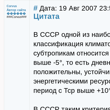
#
Дата: 19 Авг 2007 23:
Corvus
Автор сайта
������
Цитата
###Corvus###
В СССР одной из наиб
классификация климатов
субтропикам относится 
выше -5°, то есть дне
положительны, устойчи
энергетическими ресур
период с Тср выше +10°
В СССР таким критери