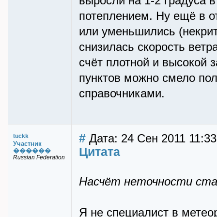
выросли на 1-2 градуса 
потеплением. Ну ещё в о
или уменьшились (некрит
снизилась скорость ветра
счёт плотной и высокой з
пунктов можно смело по
справочниками.
#
Дата: 24 Сен 2011 11:33
tuckk
Участник
Цитата
������
Russian Federation
Насчёт неточности ста
Я не специалист в метеор