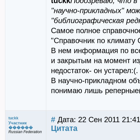
tuckk
Подозреваю, что в
"научно-прикладных" м
"библиографическая редк
Самое полное справочное
"Справочник по климату 
В нем информация по вс
и закрытым на момент и
недостаток- он устарел:(.
В научно-прикладном объ
понимаю лишь реперные(
#
Дата: 22 Сен 2011 21:4
tuckk
Участник
Цитата
������
Russian Federation