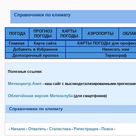
Cправочники по климату
ПРОГНОЗ
КАРТЫ
ПОГОДА
АЭРОПОРТЫ
ОБЛА
ПОГОДЫ
ПОГОДЫ
Главная
Карта сайта
КАРТЫ ПОГОДЫ для профес
Добавить в Избранное
Написать нам
Долгосрочный прогноз
Термограф
Полезные ссылки:
Метеоцентр.Азия
- наш сайт с высокодетализированными прогнозами
Облегчённая версия Метеоклуба
(для смартфонов)
Cправочники по климату
Начало
Ответить
Статистика
Pегистрация
Поиск
-
-
-
-
-
-