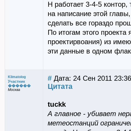
Н работает 3-4-5 контор,
на написание этой главы,
сделать все гораздо про
По итогам этого проекта
проектирвоания) из имею
эти данные в одном фла
#
Дата: 24 Сен 2011 23:3
Klimatolog
Участник
Цитата
������
Москва
tuckk
А главное - убивает не
метеостанций ограничен