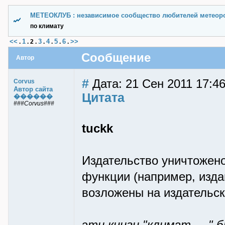
МЕТЕОКЛУБ : независимое сообщество любителей метеор
по климату
<<
1
3
4
5
6
>>
.
.
2
.
.
.
.
.
Сообщение
Автор
#
Дата: 21 Сен 2011 17:46
Corvus
Автор сайта
Цитата
������
###Corvus###
tuckk
Издательство уничтожено
функции (например, изда
возложены на издательск