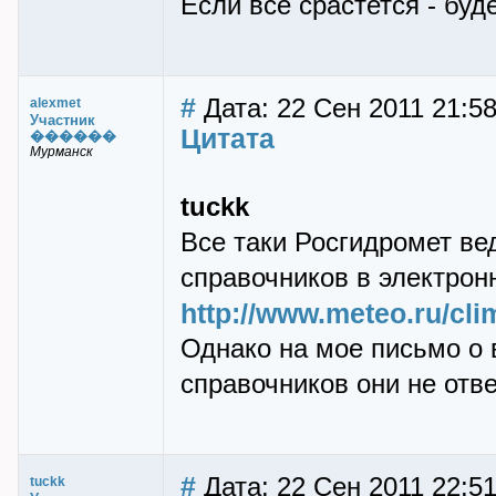
Если все срастется - буде
#
Дата: 22 Сен 2011 21:5
alexmet
Участник
Цитата
������
Мурманск
tuckk
Все таки Росгидромет ве
справочников в электро
http://www.meteo.ru/cli
Однако на мое письмо о
справочников они не отве
#
Дата: 22 Сен 2011 22:5
tuckk