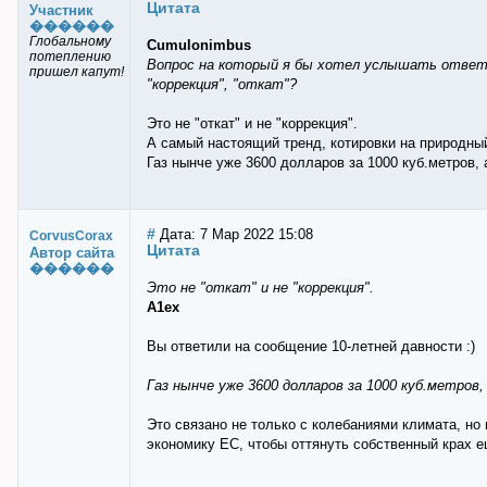
Цитата
Участник
������
Глобальному
Cumulonimbus
потеплению
Вопрос на который я бы хотел услышать ответ: 
пришел капут!
"коррекция", "откат"?
Это не "откат" и не "коррекция".
А самый настоящий тренд, котировки на природный
Газ нынче уже 3600 долларов за 1000 куб.метров,
#
Дата: 7 Мар 2022 15:08
CorvusCorax
Цитата
Автор сайта
������
Это не "откат" и не "коррекция".
A1ex
Вы ответили на сообщение 10-летней давности :)
Газ нынче уже 3600 долларов за 1000 куб.метров,
Это связано не только с колебаниями климата, но
экономику ЕС, чтобы оттянуть собственный крах е