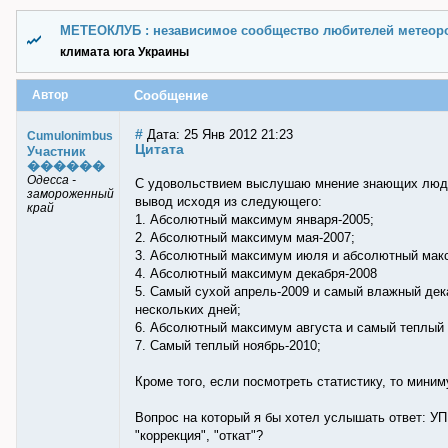
МЕТЕОКЛУБ : независимое сообщество любителей метеор
климата юга Украины
Автор
Сообщение
#
Дата: 25 Янв 2012 21:23
Cumulonimbus
Цитата
Участник
������
Одесса -
С удовольствием выслушаю мнение знающих людей
замороженный
вывод исходя из следующего:
край
1. Абсолютный максимум января-2005;
2. Абсолютный максимум мая-2007;
3. Абсолютный максимум июля и абсолютный макс
4. Абсолютный максимум декабря-2008
5. Самый сухой апрель-2009 и самый влажный дека
нескольких дней;
6. Абсолютный максимум августа и самый теплый 
7. Самый теплый ноябрь-2010;
Кроме того, если посмотреть статистику, то миним
Вопрос на который я бы хотел услышать ответ: УП
"коррекция", "откат"?