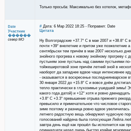
Только просьба: Максимально без хотелок, метафо
#
Дата: 6 Мар 2022 18:25 - Поправил: Date
Date
Цитата
Участник
������
север МО
Ну Волгоградские +37.7° С в мае 2007 и +38.8° С 
почти +39° внелетние и притом уже позжелетние а
сентябрьски тем причём в мае 2007 несколько дне
знойного прогрева к новому знойному прогреву с 
пустыням зоне пустынь над самими пустынями по-
тойжеширотовой зоне причём летний зной в нескол
наоборот да западнее вдвое чаще интенсивнее ид
- оказывается в воскресенье последнеянварское в
30 января 2022 до +15.8° С и вовсе днём длстига
тепло практически в глухозимье ушедшей зимы! Эт
какого года датой) и +12° хотя и ровно двенадца
+3.8° С +3.3° превышение отрыва прежнего рекорд
превысило и примечательное что числовое старого
зиме поэтому и разница ровно вдвое увеличилась 
летнего радостную вещь обнаружил чудесную по
голосований найдена была голосующая Лейла люб
завтра день ещё как прошёл бы исполнится как пр
одиннадцати назад очень быстро крайне мгновенно