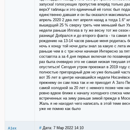
запуска! голосующих пропустив вперёд только два
верхУ таблицы и это единичный её голос был пода
единственно давшая и он бы оказался максимальн
апрель 2020 2 два лет апреля назад а тогда 1.6°
вышедщей 25 % сверху треть чем меньший был Узна
недели раньше Илгиза в ту же весну тот же сезон
разница! Добрался и до второго факта - та самая
рождению на 13-14 часов раньше меня родилась б
ночь к концу той ночи даты знал за какую с лета и
раньше чем в с три ночи начиная Интересно за пя
составтла а за 4 дня первых включая по позавчера
раз была очевидно это не самая низкая текушая 
опуститься! Сегодня утром проезжал в 2019 году 
полностью пригородный дом но уже большей часть
вот 35 лет в центре начавшейся недели Носачёвск
прежнему он сам пока так и не приходит А Зато П
самой холодной за 20 лет с немного позже чем на
ровно вдвое ближе к началу холодного списка чем
встреченных на зиму раньше зимой прежде в Моск
Жаль я не находил чего написать в этой теме вес
уже не помню как было
#
Дата: 7 Мар 2022 14:10
A1ex