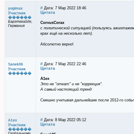
#
Дата: 7 Мар 2022 18:46
yogimax
Цитата
Участник
������
Баргтехайде,
CorvusCorax
Германия
с политической ситуацией (пользуясь ажиотаже
крах ещё на несколько лет).
Абсолютно верно!
#
Дата: 7 Мар 2022 22:46
Sanek06
Цитата
Участник
������
A1ex
Это не "откат" и не "коррекция".
А самый настоящий тренд
Cмешно учитывая дальнейшие после 2012-го событ
#
Дата: 8 Мар 2022 05:12
A1ex
Цитата
Участник
������
Глобальному