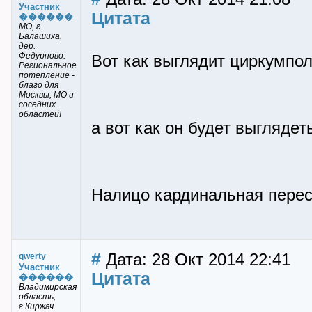
Участник
Цитата
������
МО, г.
Балашиха,
дер.
Федурново.
Вот как выглядит циркумпол
Региональное
потепление -
благо для
Москвы, МО и
соседних
областей!
а вот как он будет выглядет
Налицо кардинальная перес
#
Дата: 28 Окт 2014 22:41
qwerty
Участник
Цитата
������
Владимирская
область,
г.Киржач