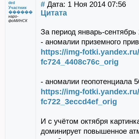
#
Дата: 1 Ноя 2014 07:56
ded
Участник
Цитата
������
наро-
фоМИНСК
За период январь-сентябрь 
- аномалии приземного при
https://img-fotki.yandex.r
fc724_4408c76c_orig
- аномалии геопотенциала 5
https://img-fotki.yandex.r
fc722_3eccd4ef_orig
И с учётом октября картинк
доминирует повышенное атм