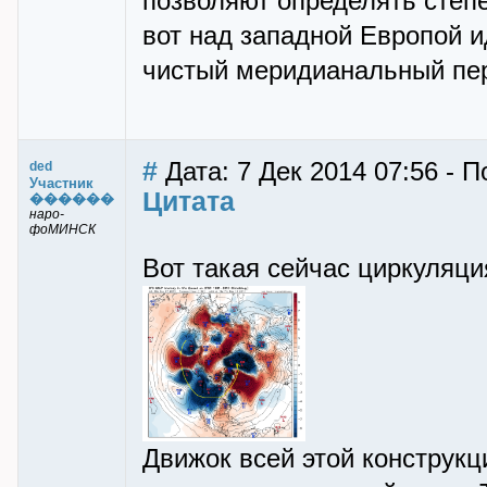
позволяют определять степ
вот над западной Европой и
чистый меридианальный пер
#
Дата: 7 Дек 2014 07:56 - П
ded
Участник
Цитата
������
наро-
фоМИНСК
Вот такая сейчас циркуляци
Движок всей этой конструкц