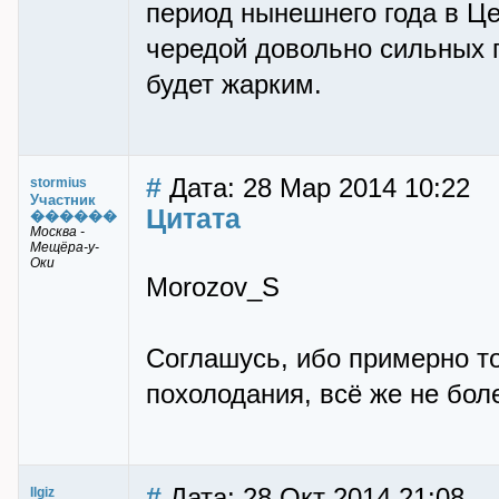
период нынешнего года в Це
чередой довольно сильных п
будет жарким.
#
Дата: 28 Мар 2014 10:22
stormius
Участник
Цитата
������
Москва -
Мещёра-у-
Оки
Morozov_S
Соглашусь, ибо примерно то
похолодания, всё же не бол
#
Дата: 28 Окт 2014 21:08
Ilgiz