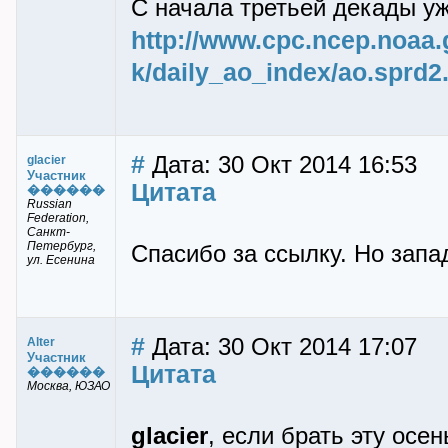
С начала третьей декады у
http://www.cpc.ncep.noaa.
k/daily_ao_index/ao.sprd2.
#
Дата: 30 Окт 2014 16:53
glacier
Участник
Цитата
������
Russian
Federation,
Санкт-
Петербург,
Спасибо за ссылку. Но запа
ул. Есенина
#
Дата: 30 Окт 2014 17:07
Alter
Участник
Цитата
������
Москва, ЮЗАО
glacier
, если брать эту осе