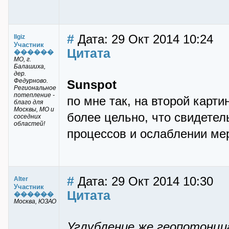
#
Дата: 29 Окт 2014 10:24
Ilgiz
Участник
Цитата
������
МО, г.
Балашиха,
дер.
Федурново.
Sunspot
Региональное
потепление -
по мне так, на второй карти
благо для
Москвы, МО и
более цельно, что свидетел
соседних
областей!
процессов и ослаблении ме
#
Дата: 29 Окт 2014 10:30
Alter
Участник
Цитата
������
Москва, ЮЗАО
Углубление же геопотонци