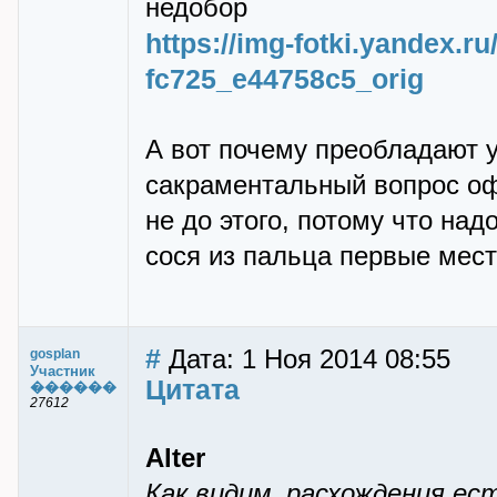
недобор
https://img-fotki.yandex.r
fc725_e44758c5_orig
А вот почему преобладают у
сакраментальный вопрос оф
не до этого, потому что на
сося из пальца первые мест
#
Дата: 1 Ноя 2014 08:55
gosplan
Участник
Цитата
������
27612
Alter
Как видим, расхождения ес