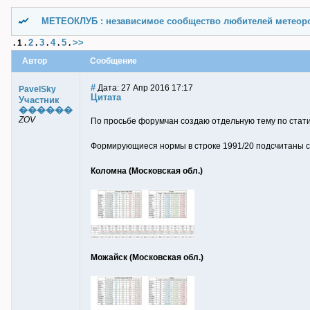
МЕТЕОКЛУБ : независимое сообщество любителей метеор
2
3
4
5
>>
.
1
.
.
.
.
.
Автор
Сообщение
#
Дата: 27 Апр 2016 17:17
PavelSky
Цитата
Участник
������
ZOV
По просьбе форумчан создаю отдельную тему по стат
Формирующиеся нормы в строке 1991/20 подсчитаны с 
Коломна (Московская обл.)
Можайск (Московская обл.)