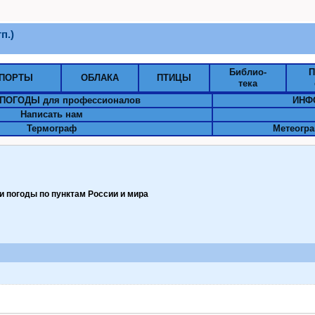
п.)
Библио-
П
ПОРТЫ
ОБЛАКА
ПТИЦЫ
тека
ПОГОДЫ для профессионалов
ИНФ
Написать нам
Термограф
Метеогра
 погоды по пунктам Pоссии и мира