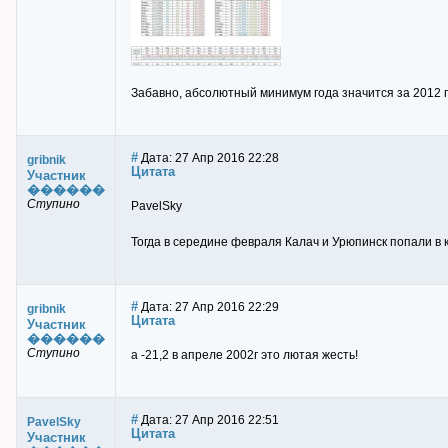
Забавно, абсолютный минимум года значится за 2012 г
#
Дата: 27 Апр 2016 22:28
gribnik
Цитата
Участник
������
Ступино
PavelSky
Тогда в середине февраля Калач и Урюпинск попали в 
#
Дата: 27 Апр 2016 22:29
gribnik
Цитата
Участник
������
Ступино
а -21,2 в апреле 2002г это лютая жесть!
#
Дата: 27 Апр 2016 22:51
PavelSky
Цитата
Участник