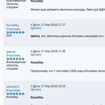
Владимирская
PavelSky
область,
г.Киржач
Можно ещё добавить месячные рекорды Тмин для ВДН
#
Дата: 27 Апр 2016 17:27
PavelSky
Цитата
Участник
������
ZOV
qwerty
, ага, месячные данные Коломны оказывается с 
#
Дата: 27 Апр 2016 17:36
qwerty
Цитата
Участник
������
Владимирская
PavelSky
область,
г.Киржач
Предположу, что 7 сентября 1938 года в Коломне было 
#
Дата: 27 Апр 2016 19:10
alexeyich
Цитата
Участник
������
Коломна
PavelSky