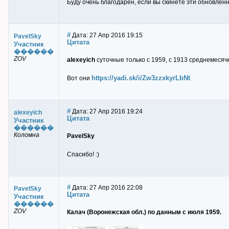
Буду очень благодарен, если вы скинете эти обновлённы
#
Дата: 27 Апр 2016 19:15
PavelSky
Цитата
Участник
������
ZOV
alexeyich
суточные только с 1959, с 1913 среднемесяч
https://yadi.sk/i/Zw3zzxkyrLbNt
Вот они
#
Дата: 27 Апр 2016 19:24
alexeyich
Цитата
Участник
������
Коломна
PavelSky
Спасибо! :)
#
Дата: 27 Апр 2016 22:08
PavelSky
Цитата
Участник
������
ZOV
Калач (Воронежская обл.) по данным с июля 1959.