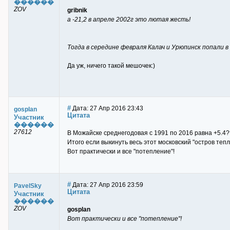
������
ZOV
gribnik
а -21,2 в апреле 2002г это лютая жесть!
Тогда в середине февраля Калач и Урюпинск попали в
Да уж, ничего такой мешочек:)
#
Дата: 27 Апр 2016 23:43
gosplan
Цитата
Участник
������
27612
В Можайске среднегодовая с 1991 по 2016 равна +5.4?
Итого если выкинуть весь этот московский "остров теп
Вот практически и все "потепление"!
#
Дата: 27 Апр 2016 23:59
PavelSky
Цитата
Участник
������
ZOV
gosplan
Вот практически и все "потепление"!