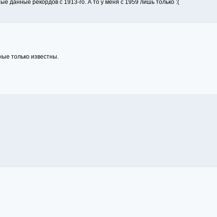
е данные рекордов с 1913-го. А то у меня с 1959 лишь только :(
ные только известны.