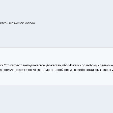
 какой то мешок холода.
?? Это какое-то мегоубожеское убожество, ибо Можайск по любому - далеко н
ла", получите все те же +5 как по допотопной норме времён тотальных шапок