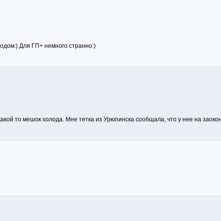
одом:) Для ГП+ немного странно:)
какой то мешок холода. Мне тетка из Урюпинска сообщала, что у нее на заоко