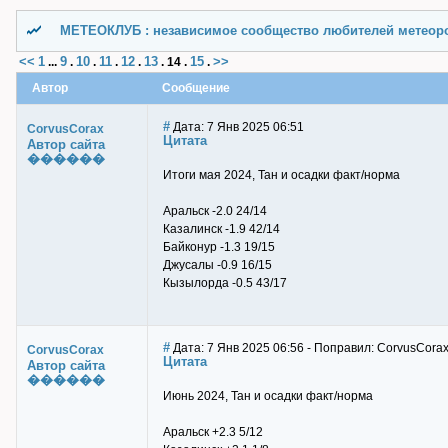
МЕТЕОКЛУБ : независимое сообщество любителей метеор
<<
1
9
10
11
12
13
15
>>
...
.
.
.
.
.
14
.
.
Автор
Сообщение
#
Дата: 7 Янв 2025 06:51
CorvusCorax
Цитата
Автор сайта
������
Итоги мая 2024, Тан и осадки факт/норма
Аральск -2.0 24/14
Казалинск -1.9 42/14
Байконур -1.3 19/15
Джусалы -0.9 16/15
Кызылорда -0.5 43/17
#
Дата: 7 Янв 2025 06:56 - Поправил: CorvusCora
CorvusCorax
Цитата
Автор сайта
������
Июнь 2024, Тан и осадки факт/норма
Аральск +2.3 5/12