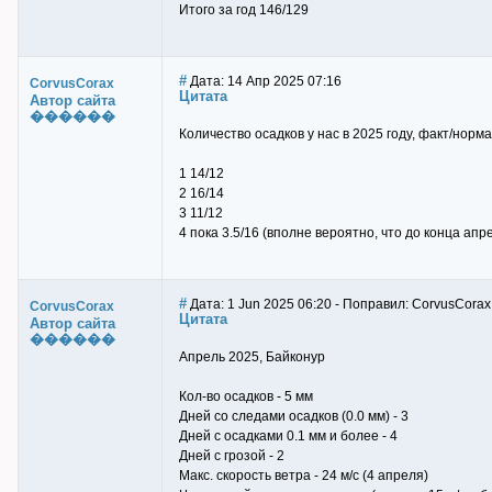
Итого за год 146/129
#
Дата: 14 Апр 2025 07:16
CorvusCorax
Цитата
Автор сайта
������
Количество осадков у нас в 2025 году, факт/норма
1 14/12
2 16/14
3 11/12
4 пока 3.5/16 (вполне вероятно, что до конца а
#
Дата: 1 Jun 2025 06:20 - Поправил: CorvusCorax
CorvusCorax
Цитата
Автор сайта
������
Апрель 2025, Байконур
Кол-во осадков - 5 мм
Дней со следами осадков (0.0 мм) - 3
Дней с осадками 0.1 мм и более - 4
Дней с грозой - 2
Макс. скорость ветра - 24 м/с (4 апреля)