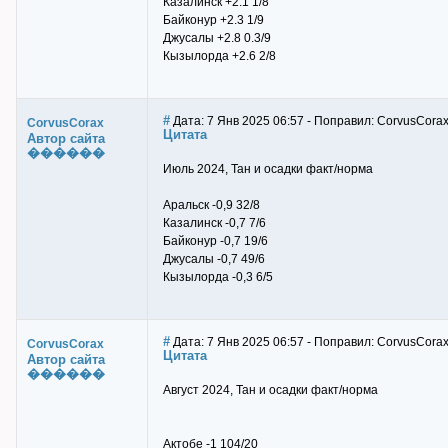
Казалинск +2.1 1/8
Байконур +2.3 1/9
Джусалы +2.8 0.3/9
Кызылорда +2.6 2/8
#
Дата: 7 Янв 2025 06:57 - Поправил: CorvusCora
CorvusCorax
Цитата
Автор сайта
������
Июль 2024, Тан и осадки факт/норма
Аральск -0,9 32/8
Казалинск -0,7 7/6
Байконур -0,7 19/6
Джусалы -0,7 49/6
Кызылорда -0,3 6/5
#
Дата: 7 Янв 2025 06:57 - Поправил: CorvusCora
CorvusCorax
Цитата
Автор сайта
������
Август 2024, Тан и осадки факт/норма
Актобе -1 104/20