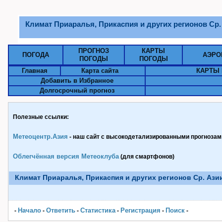
Климат Приаралья, Прикаспия и других регионов Ср.
ПРОГНОЗ
КАРТЫ
ПОГОДА
АЭРО
ПОГОДЫ
ПОГОДЫ
Главная
Карта сайта
КАРТЫ 
Добавить в Избранное
Долгосрочный прогноз
Полезные ссылки:
Метеоцентр.Азия
- наш сайт с высокодетализированными прогнозами
Облегчённая версия Метеоклуба
(для смартфонов)
Климат Приаралья, Прикаспия и других регионов Ср. Ази
Начало
Ответить
Статистика
Pегистрация
Поиск
-
-
-
-
-
-