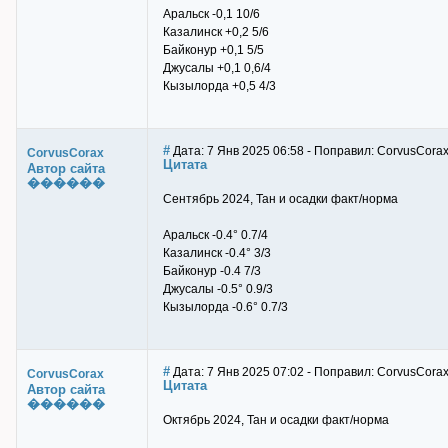
Аральск -0,1 10/6
Казалинск +0,2 5/6
Байконур +0,1 5/5
Джусалы +0,1 0,6/4
Кызылорда +0,5 4/3
#
Дата: 7 Янв 2025 06:58 - Поправил: CorvusCora
CorvusCorax
Цитата
Автор сайта
������
Сентябрь 2024, Тан и осадки факт/норма
Аральск -0.4° 0.7/4
Казалинск -0.4° 3/3
Байконур -0.4 7/3
Джусалы -0.5° 0.9/3
Кызылорда -0.6° 0.7/3
#
Дата: 7 Янв 2025 07:02 - Поправил: CorvusCora
CorvusCorax
Цитата
Автор сайта
������
Октябрь 2024, Тан и осадки факт/норма