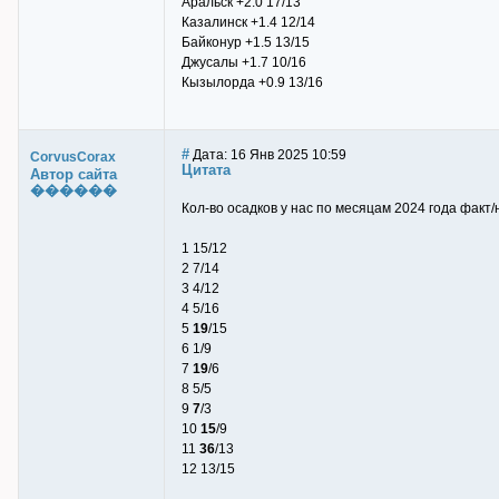
Аральск +2.0 17/13
Казалинск +1.4 12/14
Байконур +1.5 13/15
Джусалы +1.7 10/16
Кызылорда +0.9 13/16
#
Дата: 16 Янв 2025 10:59
CorvusCorax
Цитата
Автор сайта
������
Кол-во осадков у нас по месяцам 2024 года факт/
1 15/12
2 7/14
3 4/12
4 5/16
5
19
/15
6 1/9
7
19
/6
8 5/5
9
7
/3
10
15
/9
11
36
/13
12 13/15