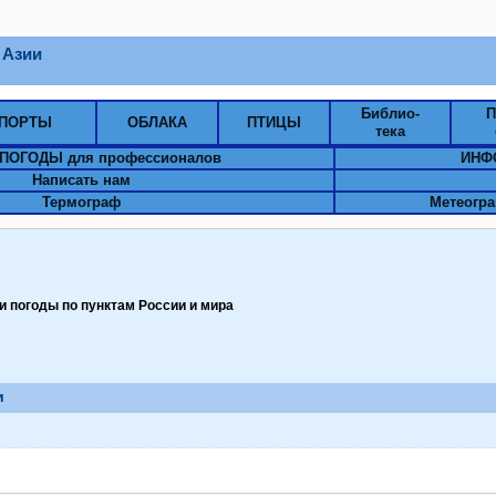
 Азии
Библио-
П
ПОРТЫ
ОБЛАКА
ПТИЦЫ
тека
ПОГОДЫ для профессионалов
ИНФ
Написать нам
Термограф
Метеогра
 погоды по пунктам Pоссии и мира
и