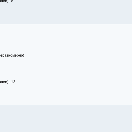
лее) - 8
 неравномерно)
лее) - 13