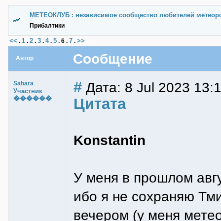
МЕТЕОКЛУБ : независимое сообщество любителей метеор
Прибалтики
<<
1
2
3
4
5
7
>>
.
.
.
.
.
.
6
.
.
Сообщение
Автор
#
Дата: 8 Jul 2023 13:
Sahara
Участник
������
Цитата
Konstantin
У меня в прошлом авгу
ибо я не сохраняю Тми
вечером (у меня мете