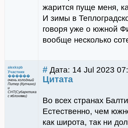
жарится пуще меня, к
И зимы в Теплоградско
говоря уже о южной Фи
вообще несколько сот
#
Дата: 14 Jul 2023 07
alexkspb
Участник
������
Цитата
очень холодный
Питер (Купчино)
и
СНТ(Субарктика
с яблонями)
Во всех странах Балти
Естественно, чем южне
как широта, так ни до