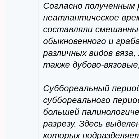
Согласно полученным р
неатлантическое врем
составляли смешанные
обыкновенного и граба
различных видов вяза,
также дубово-вязовые,
Суббореальный период 
суббореального период
большей палинологиче
разрезу. Здесь выделе
которых подразделяет