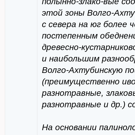
полынно-злако-вые со
этой зоны Волго-Ахту
с севера на юг более 
постепенным обеднени
древесно-кустарнико
и наибольшим разнооб
Волго-Ахтубинскую п
(преимущественно ивов
разнотравные, злаковы
разнотравные и др.) 
На основании палинол