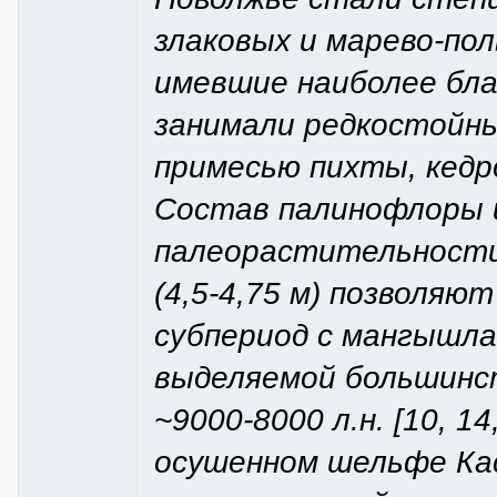
злаковых и марево-по
имевшие наиболее бла
занимали редкостойны
примесью пихты, кедро
Состав палинофлоры 
палеорастительности,
(4,5-4,75 м) позволя
субпериод с мангышла
выделяемой большинс
~9000-8000 л.н. [10, 1
осушенном шельфе Кас