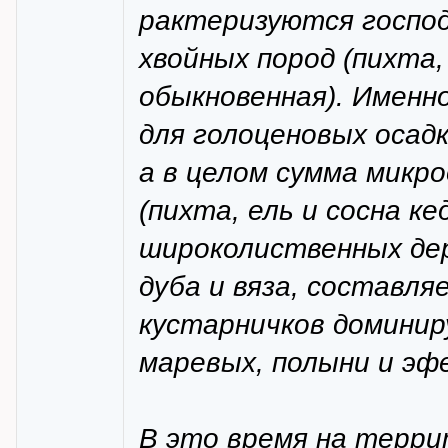
рактеризуются госпо
хвойных пород (пихта, 
обыкновенная). Именн
для голоценовых осадк
а в целом сумма микр
(пихта, ель и сосна к
широколиственных дер
дуба и вяза, составля
кустарничков доминир
маревых, полыни и эф
В это время на терри