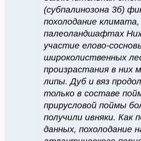
(субпалинозона 3б) ф
похолодание климата, 
палеоландшафтах Ниж
участие елово-соснов
широколиственных лес
произрастания в них 
липы. Дуб и вяз прод
только в составе пой
прирусловой поймы бо
получили ивняки. Как
данных, похолодание н