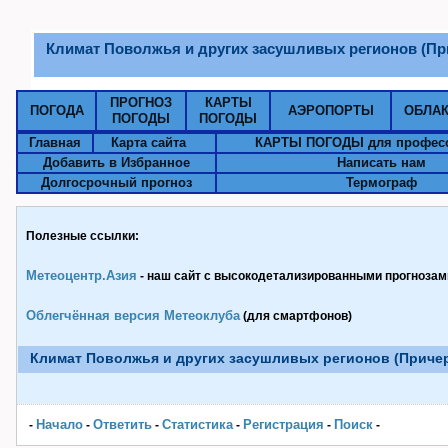
Климат Поволжья и других засушливых регионов (При
ПРОГНОЗ
КАРТЫ
ПОГОДА
АЭРОПОРТЫ
ОБЛА
ПОГОДЫ
ПОГОДЫ
Главная
Карта сайта
КАРТЫ ПОГОДЫ для профес
Добавить в Избранное
Написать нам
Долгосрочный прогноз
Термограф
Полезные ссылки:
Метеоцентр.Азия
- наш сайт с высокодетализированными прогнозами
Облегчённая версия Метеоклуба
(для смартфонов)
Климат Поволжья и других засушливых регионов (Причерн
Начало
Ответить
Статистика
Pегистрация
Поиск
-
-
-
-
-
-