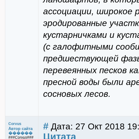
ассоциации, широкое 
эродированные участк
кустарничками и куст
(с галофитными сооб
предшествующей фазы
перевеянных песков к
пресной воды были ар
сосновых лесов.
#
Дата: 27 Окт 2018 19
Corvus
Автор сайта
������
Цитата
###Corvus###