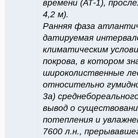
времени (АТ-1), просле
4,2 м).
Ранняя фаза атлантиче
датируемая интервалом
климатическим услов
покрова, в котором з
широколиственные ле
относительно гумидно
3а) среднебореальног
вывод о существован
потепления и увлажне
7600 л.н., прерывавш