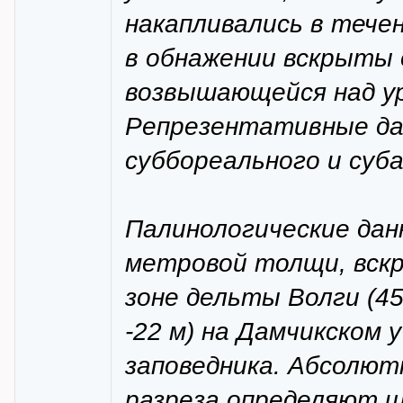
накапливались в течени
в обнажении вскрыты 
возвышающейся над ур
Репрезентативные дан
суббореального и суб
Палинологические дан
метровой толщи, вскр
зоне дельты Волги (45°4
-22 м) на Дамчикском
заповедника. Абсолю
разреза определяют 