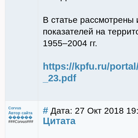
В статье рассмотрены 
показателей на террит
1955–2004 гг.
https://kpfu.ru/port
_23.pdf
#
Дата: 27 Окт 2018 19
Corvus
Автор сайта
������
Цитата
###Corvus###