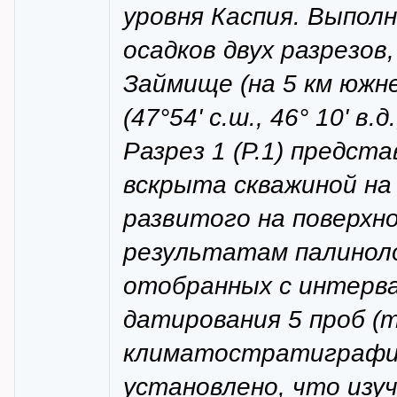
уровня Каспия. Выпол
осадков двух разрезов
Займище (на 5 км южне
(47°54' с.ш., 46° 10' в.
Разрез 1 (Р.1) предс
вскрыта скважиной на
развитого на поверхн
результатам палиноло
отобранных с интерва
датирования 5 проб (т
климатостратиграфич
установлено, что изу