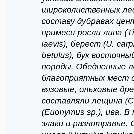
широколиственных лес
составу дубравах цен
примеси росли липа (Tili
laevis), берест (U. car
betulus), бук восточный
породы. Обедненные 
благоприятных мест о
вязовые, ольховые дре
составляли лещина (Co
(Euonymus sp.), ива. 
злаки и разнотравье.