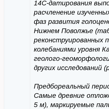
14С-датирования вып
расчленение изученны
фаз развития голоцен
Нижнем Поволжье (таб
реконструированных п
колебаниями уровня К
геолого-геоморфологи
других исследований (р
Предбореальный перио
Самые древние отложе
5 м), маркируемые пали