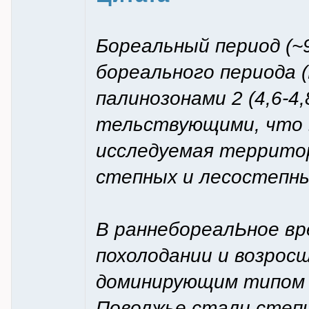
Бореальный период (~9
бореального периода 
палинозонами 2 (4,6-4,8
тельствующими, что в
исследуемая территор
степных и лесостепн
В раннебореалЬное вре
похолодании и возро
доминирующим типом
Поволжье стали степи