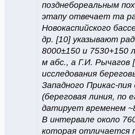
позднебореальным по
этапу отвечает та ра
Новокаспийского бассе
др. [10] указывают ра
8000±150 и 7530+150 л.
м абс., а Г.И. Рычагов
исследования берегов
Западного Прикас-пия
(береговая линия, по е
датирует временем ~8
В интервале около 760
которая отличается 