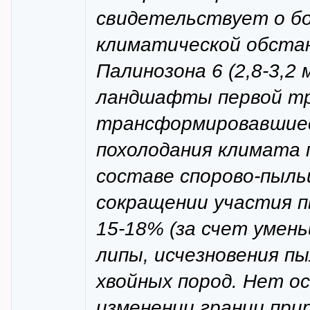
свидетельствует о б
климатической обстан
Палинозона 6 (2,8-3,2
ландшафты первой тре
трансформировавшиес
похолодания климата п
составе спорово-пыль
сокращении участия 
15-18% (за счет умень
липы, исчезновения п
хвойных пород. Нет о
изменении границ прир