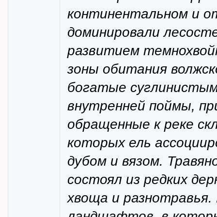
континентальном и о
доминировали лесост
развитием темнохвой
зоны обитания волжск
богатые суглинистым
внутренней поймы, пр
обращенные к реке скл
которых ель ассоцииро
дубом и вязом. Травян
состоял из редких дер
хвоща и разнотравья
ландшафтов, в котор