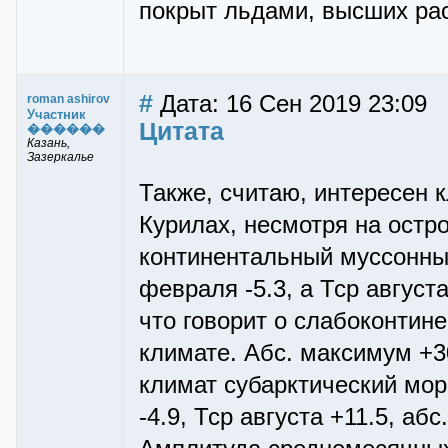
покрыт льдами, высших рас
#
Дата: 16 Сен 2019 23:09
roman ashirov
Участник
Цитата
������
Казань,
Зазеркалье
Также, считаю, интересен 
Курилах, несмотря на остр
континентальный муссонны
февраля -5.3, а Тср август
что говорит о слабоконтин
климате. Абс. максимум +3
климат субарктический мор
-4.9, Тср августа +11.5, аб