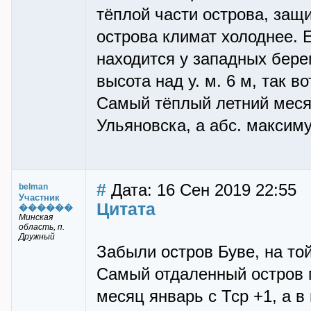
тёплой части острова, защ
острова климат холоднее. 
находится у западных бере
высота над у. м. 6 м, так в
Самый тёплый летний месяц
Ульяновска, а абс. максим
#
Дата: 16 Сен 2019 22:55
belman
Участник
Цитата
������
Минская
область, п.
Дружный
Забыли остров Буве, на то
Самый отдаленный остров 
месяц январь с Тср +1, а в