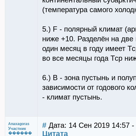
континентальный субарктич
(температура самого холод
5.) F - полярный климат (а
ниже +10. Разделён на две 
один месяц в году имеет Тс
во все месяцы года Тср ниж
6.) B - зона пустынь и пол
зависимости от годового ко
- климат пустынь.
#
Дата: 14 Сен 2019 14:57 
Anaxagoras
Участник
Цитата
������