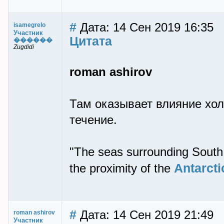
#
Дата: 14 Сен 2019 16:35
isamegrelo
Участник
Цитата
������
Zugdidi
roman ashirov
Там оказывает влияние хо
течение.
"The seas surrounding South 
Antarcti
the proximity of the
#
Дата: 14 Сен 2019 21:49
roman ashirov
Участник