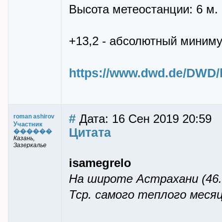
Высота метеостанции: 6 м.
+13,2 - абсолютный миним
https://www.dwd.de/DWD/k
#
Дата: 16 Сен 2019 20:59
roman ashirov
Участник
Цитата
������
Казань,
Зазеркалье
isamegrelo
На широте Астрахани (46.
Тср. самого теплого месяц