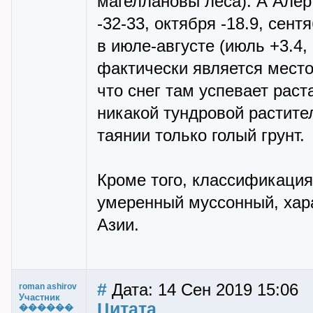
магеллановы леса). А Алер
-32-33, октября -18.9, сен
в июле-августе (июль +3.4,
фактически является место
что снег там успевает раст
никакой тундровой растите
таянии только голый грунт.
Кроме того, классификация
умеренный муссонный, хар
Азии.
#
Дата: 14 Сен 2019 15:06
roman ashirov
Участник
Цитата
������