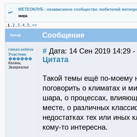
МЕТЕОКЛУБ : независимое сообщество любителей метеор
мира
2
3
4
5
>>
.
1
.
.
.
.
.
Сообщение
Автор
#
Дата: 14 Сен 2019 14:29 -
roman ashirov
Участник
Цитата
������
Казань,
Зазеркалье
Такой темы ещё по-моему н
поговорить о климатах и м
шара, о процессах, влияющ
месте, о различных класси
недостатках тех или иных 
кому-то интересна.