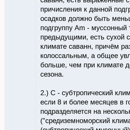
саванн, есть выраженные с
причисления к данной подг
осадков должно быть мень
подгруппу Am - муссонный 
предыдущими, есть сухой с
климате саванн, причём ра
колоссальным, а общее ув
больше, чем при климате д
сезона.
2.) С - субтропический кли
если 8 и более месяцев в 
подразделяется на нескольк
("средиземноморский клима