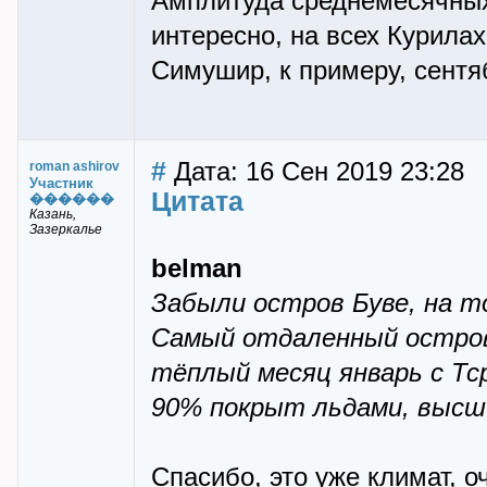
Амплитуда среднемесячных 
интересно, на всех Курилах
Симушир, к примеру, сентяб
#
Дата: 16 Сен 2019 23:28
roman ashirov
Участник
Цитата
������
Казань,
Зазеркалье
belman
Забыли остров Буве, на т
Самый отдаленный остров
тёплый месяц январь с Тср
90% покрыт льдами, высши
Спасибо, это уже климат, 