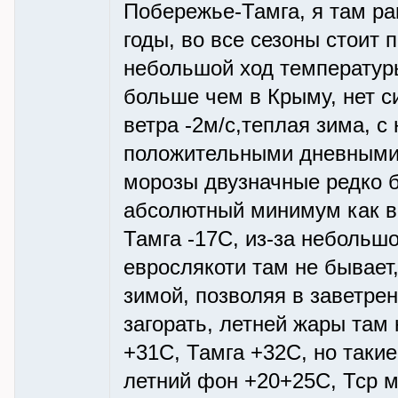
Побережье-Тамга, я там ра
годы, во все сезоны стоит 
небольшой ход температур
больше чем в Крыму, нет с
ветра -2м/с,теплая зима, с
положительными дневными 
морозы двузначные редко 
абсолютный минимум как в 
Тамга -17С, из-за небольш
еврослякоти там не бывает
зимой, позволяя в заветре
загорать, летней жары там
+31С, Тамга +32С, но таки
летний фон +20+25С, Тср м