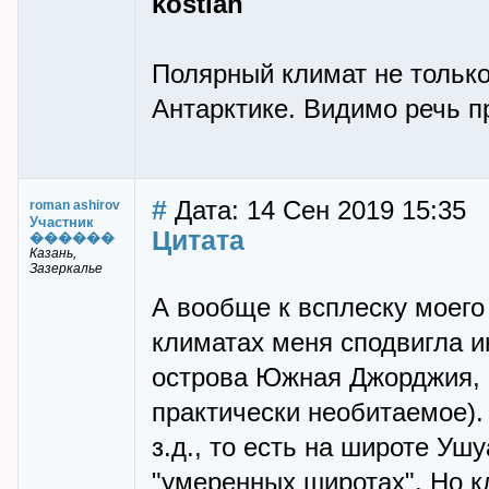
kostian
Полярный климат не только 
Антарктике. Видимо речь п
#
Дата: 14 Сен 2019 15:35
roman ashirov
Участник
Цитата
������
Казань,
Зазеркалье
А вообще к всплеску моего
климатах меня сподвигла 
острова Южная Джорджия, 
практически необитаемое). 
з.д., то есть на широте Уш
"умеренных широтах". Но к