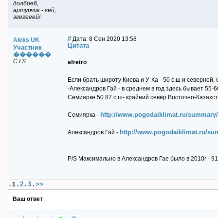
долбоеб,
артурчик - гей,
эгегееей!
#
Дата: 8 Сен 2020 13:58
Aleks UK
Цитата
Участник
������
C.I.S
afretro
Если брать широту Киева и У-Ка - 50 с.ш и северней
-Александров Гай - в среднем в год здесь бывает 55-60
Семиярке 50.87 с.ш- крайний север Восточно-Казахст
http://www.pogodaiklimat.ru/summary
Семиярка -
http://www.pogodaiklimat.ru/s
Александров Гай -
P/S Максимально в Александров Гае было в 2010г - 91
2
3
>>
.
1
.
.
.
Ваш ответ