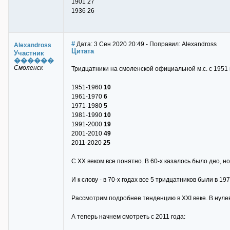
1901 27
1936 26
#
Дата: 3 Сен 2020 20:49 - Поправил: Alexandross
Alexandross
Цитата
Участник
������
Смоленск
Тридцатники на смоленской официальной м.с. с 1951 
1951-1960
10
1961-1970
6
1971-1980
5
1981-1990
10
1991-2000
19
2001-2010
49
2011-2020
25
С XX веком все понятно. В 60-х казалось было дно, но
И к слову - в 70-х годах все 5 тридцатников были в 19
Рассмотрим подробнее тенденцию в XXI веке. В нулев
А теперь начнем смотреть с 2011 года: