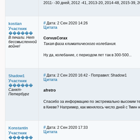
2011- -30 дней, 2012 -41, 2013-20, 2014-48, 2015-39, 
#
Дата: 2 Сен 2020 14:26
kostian
Цитата
Участник
������
В печали. Нет
CorvusCorax
бессмысленной
Такая фаза климатического колебания.
войне!
Ну да, колебание, с периодом лет так в 300-500...
#
Дата: 2 Сен 2020 16:42 - Поправил: Shadow1
Shadow1
Цитата
Участник
������
Санкт-
afretro
Петербург
Спасибо за информацию по экстремально высоким те
в Киеве? Например, как менялось число дней с Тмин н
#
Дата: 2 Сен 2020 17:33
Konstantin
Цитата
Участник
������