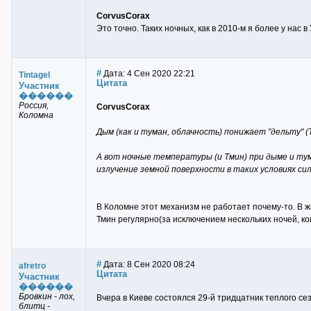
CorvusCorax
Это точно. Таких ночных, как в 2010-м я более у нас в
#
Дата: 4 Сен 2020 22:21
Tintagel
Цитата
Участник
������
Россия,
CorvusCorax
Коломна
Дым (как и туман, облачность) понижает "дельту" (
А вот ночные температуры (и Тмин) при дыме и тум
излучение земной поверхности в таких условиях си
В Коломне этот механизм не работает почему-то. В ж
Тмин регулярно(за исключением нескольких ночей, ко
#
Дата: 8 Сен 2020 08:24
afretro
Цитата
Участник
������
Бровкин - лох,
Вчера в Киеве состоялся 29-й тридцатник теплого сез
блитц -