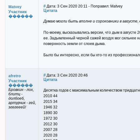
#
Дата: 3 Сен 2020 20:11 - Поправил: Matvey
Matvey
Цитата
Участник
������
Думаю могли быть вполне и сороковники в августе, 
По-моему, высказывались версии, что дым в августе 
ее. Задымленный черной сажей воздух мог сильнее 
поверхность земли от слоев дыма.
Было бы интересно, если бы кто-то из профессионало
#
Дата: 3 Сен 2020 20:46
afretro
Цитата
Участник
������
Бровкин - лох,
Десятка годов с максимальным количеством тридцатн
блитц -
2010 44
долбоеб,
2015 34
артурчик - гей,
эгегееей!
1946 32
1890 30
1972 30
2012 30
2007 28
2020 28