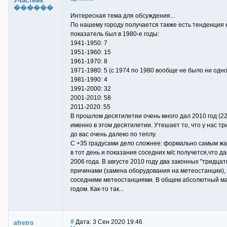
Участник
������
Интересная тема для обсуждения...
По нашему городу получается также есть тенденция 
показатель был в 1980-е годы:
1941-1950: 7
1951-1960: 15
1961-1970: 8
1971-1980: 5 (с 1974 по 1980 вообще не было ни одн
1981-1990: 4
1991-2000: 32
2001-2010: 58
2011-2020: 55
В прошлом десятилетии очень много дал 2010 год (22
именно в этом десятилетии. Утешает то, что у нас три
до вас очень далеко по теплу.
С +35 градусами дело сложнее: формально самым жарк
в тот день и показания соседних м/с получется,что д
2006 года. В августе 2010 году два законных "тридца
причинами (замена оборудования на метеостанции), а
соседними метеостанциями. В общем абсолютный макс
годом. Как-то так...
#
Дата: 3 Сен 2020 19:46
afretro