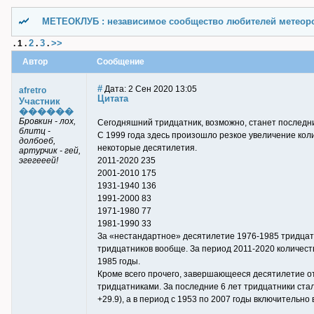
МЕТЕОКЛУБ : независимое сообщество любителей метеор
2
3
>>
.
1
.
.
.
Автор
Сообщение
#
Дата: 2 Сен 2020 13:05
afretro
Цитата
Участник
������
Бровкин - лох,
Сегодняшний тридцатник, возможно, станет последним
блитц -
С 1999 года здесь произошло резкое увеличение кол
долбоеб,
некоторые десятилетия.
артурчик - гей,
эгегееей!
2011-2020 235
2001-2010 175
1931-1940 136
1991-2000 83
1971-1980 77
1981-1990 33
За «нестандартное» десятилетие 1976-1985 тридцатн
тридцатников вообще. За период 2011-2020 количест
1985 годы.
Кроме всего прочего, завершающееся десятилетие 
тридцатниками. За последние 6 лет тридцатники стал
+29.9), а в период с 1953 по 2007 годы включительно