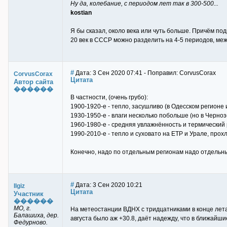
Ну да, колебание, с периодом лет так в 300-500...
kostian
Я бы сказал, около века или чуть больше. Причём под
20 век в СССР можно разделить на 4-5 периодов, ме
#
Дата: 3 Сен 2020 07:41 - Поправил: CorvusCorax
CorvusCorax
Цитата
Автор сайта
������
В частности, (очень грубо):
1900-1920-е - тепло, засушливо (в Одесском регионе и
1930-1950-е - влаги несколько побольше (но в Черно
1960-1980-е - средняя увлажнённость и термический р
1990-2010-е - тепло и суховато на ЕТР и Урале, прох
Конечно, надо по отдельным регионам надо отдельн
#
Дата: 3 Сен 2020 10:21
Ilgiz
Цитата
Участник
������
МО, г.
На метеостанции ВДНХ с тридцатниками в конце лета 
Балашиха, дер.
августа было аж +30.8, даёт надежду, что в ближайши
Федурново.