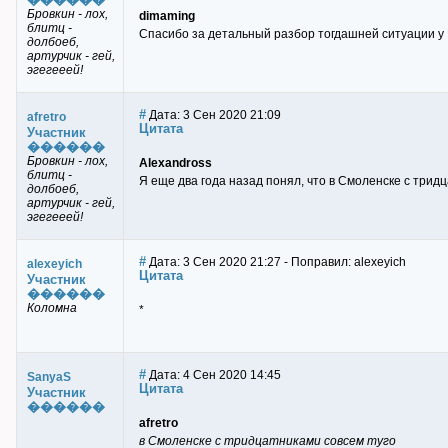
Бровкин - лох,
dimaming
блитц -
Спасибо за детальный разбор тогдашней ситуации у 
долбоеб,
артурчик - гей,
эгегееей!
#
Дата: 3 Сен 2020 21:09
afretro
Цитата
Участник
������
Бровкин - лох,
Alexandross
блитц -
Я еще два года назад понял, что в Смоленске с тридц
долбоеб,
артурчик - гей,
эгегееей!
#
Дата: 3 Сен 2020 21:27 - Поправил: alexeyich
alexeyich
Цитата
Участник
������
Коломна
*
#
Дата: 4 Сен 2020 14:45
SanyaS
Цитата
Участник
������
afretro
в Смоленске с тридцатниками совсем туго