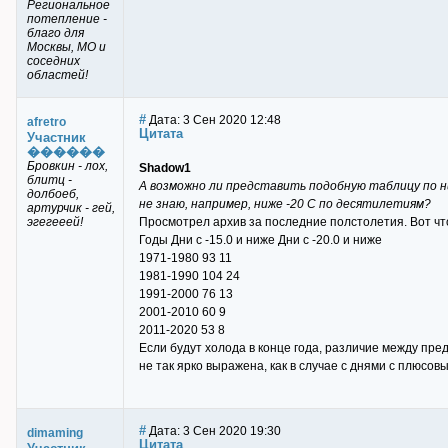
Региональное
потепление -
благо для
Москвы, МО и
соседних
областей!
#
Дата: 3 Сен 2020 12:48
afretro
Цитата
Участник
������
Бровкин - лох,
Shadow1
блитц -
А возможно ли представить подобную таблицу по ни
долбоеб,
не знаю, например, ниже -20 С по десятилетиям?
артурчик - гей,
эгегееей!
Просмотрел архив за последние полстолетия. Вот чт
Годы Дни с -15.0 и ниже Дни с -20.0 и ниже
1971-1980 93 11
1981-1990 104 24
1991-2000 76 13
2001-2010 60 9
2011-2020 53 8
Если будут холода в конце года, различие между п
не так ярко выражена, как в случае с днями с плюсо
#
Дата: 3 Сен 2020 19:30
dimaming
Цитата