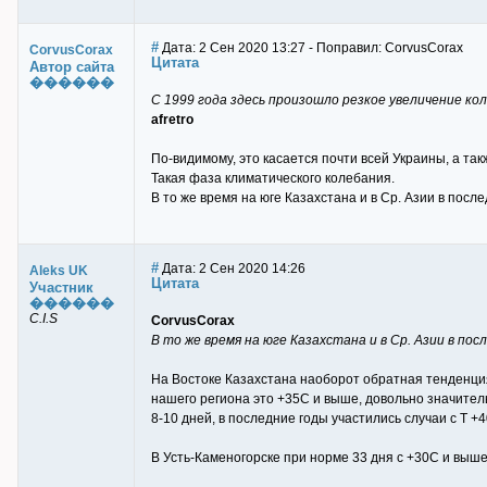
#
Дата: 2 Сен 2020 13:27 - Поправил: CorvusCorax
CorvusCorax
Цитата
Автор сайта
������
С 1999 года здесь произошло резкое увеличение к
afretro
По-видимому, это касается почти всей Украины, а та
Такая фаза климатического колебания.
В то же время на юге Казахстана и в Ср. Азии в посл
#
Дата: 2 Сен 2020 14:26
Aleks UK
Цитата
Участник
������
C.I.S
CorvusCorax
В то же время на юге Казахстана и в Ср. Азии в по
На Востоке Казахстана наоборот обратная тенденция,
нашего региона это +35С и выше, довольно значитель
8-10 дней, в последние годы участились случаи с Т +
В Усть-Каменогорске при норме 33 дня с +30С и выше