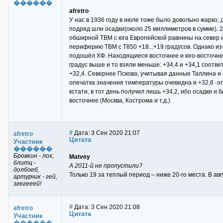
������
afretro
У нас в 1936 году в июле тоже было довольно жарко,
подряд шли осадки(около 25 миллиметров в сумме). 
обширной ТВМ с юга Европейской равнины на север и
периферию ТВМ с Т850 +18...+19 градусов. Однако из
подошёл ХФ. Находящиеся восточнее и юго-восточнее
градус выше и то взяли меньше: +34,4 и +34,1 соотв
+32,4. Севернее Пскова, учитывая данные Таллина и 
опечатка значения температуры очевидна и +32,6 -эт
кстати, в тот день получил лишь +34,2, ибо осадки и
восточнее (Москва, Кострома и т.д.)
#
Дата: 3 Сен 2020 21:07
afretro
Цитата
Участник
������
Бровкин - лох,
Matvey
блитц -
А 2011-й не пропустили?
долбоеб,
Только 19 за теплый период – ниже 20-го места. В ав
артурчик - гей,
эгегееей!
#
Дата: 3 Сен 2020 21:08
afretro
Цитата
Участник
������