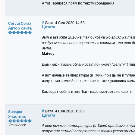
А то! Теряются прям по тексту сообщения.
#
Дата: 4 Сен 2020 14:53
CorvusCorax
Цитата
Автор сайта
������
дым в августе 2010 не так однозначно влиял на те
воздух мог сильнее нагреваться солнцем, или шло
дыма.
Matvey
Дым (как и туман, облачность) понижает "дельту" (Тпр
А вот ночные температуры (и Тмин) при дыме и туман
излучение земной поверхности в таких условиях сил
Как ведёт себя в итоге Тср - надо смотреть по факту.
#
Дата: 4 Сен 2020 15:06
Sunspot
Цитата
Участник
������
Ульяновск
А вот ночные температуры (и Тмин) при дыме и тум
излучение земной поверхности в таких условиях си