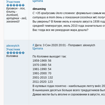
Цитата
Участник
������
Бровкин - лох,
dimaming
блитц -
С +35 градусами дело сложнее: формально самым жа
долбоеб,
ситуации в тот день и показания соседних м/с полу
артурчик - гей,
эгегееей!
Вы уверены? В Киеве июль и начало августа 1936 го
средней температуре, июль 2010 года значительно от
Вас тогда все же рекордная жара дошла?
#
Дата: 3 Сен 2020 20:01 - Поправил: alexeyich
alexeyich
Цитата
Участник
������
Коломна
По Коломне выходит так:
1959-1969: 56
1970-1980: 54
1981-1990: 54
1991-2000: 70
2001-2010: 132
2011-2020: 123
В нулевых годах понятно - наибольшую лепту внёс 20
В нынешних десятых больше всего тридцатников было в
Думаю могли быть вполне и сороковники в августе, е