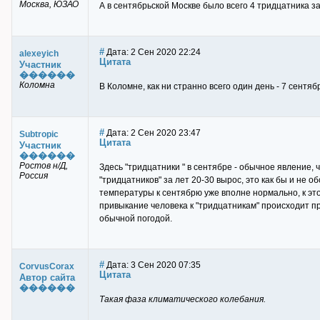
Москва, ЮЗАО
А в сентябрьской Москве было всего 4 тридцатника з
#
Дата: 2 Сен 2020 22:24
alexeyich
Цитата
Участник
������
Коломна
В Коломне, как ни странно всего один день - 7 сентя
#
Дата: 2 Сен 2020 23:47
Subtropic
Цитата
Участник
������
Ростов н/Д,
Здесь "тридцатники " в сентябре - обычное явление, ч
Россия
"тридцатников" за лет 20-30 вырос, это как бы и не 
температуры к сентябрю уже вполне нормально, к это
привыкание человека к "тридцатникам" происходит п
обычной погодой.
#
Дата: 3 Сен 2020 07:35
CorvusCorax
Цитата
Автор сайта
������
Такая фаза климатического колебания.