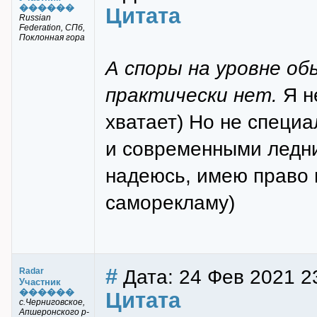
������
Цитата
Russian
Federation, СПб,
Поклонная гора
А споры на уровне об
практически нет.
Я н
хватает) Но не специа
и современными ледн
надеюсь, имею право 
саморекламу)
#
Дата: 24 Фев 2021 2
Radar
Участник
������
Цитата
с.Черниговское,
Апшеронского р-