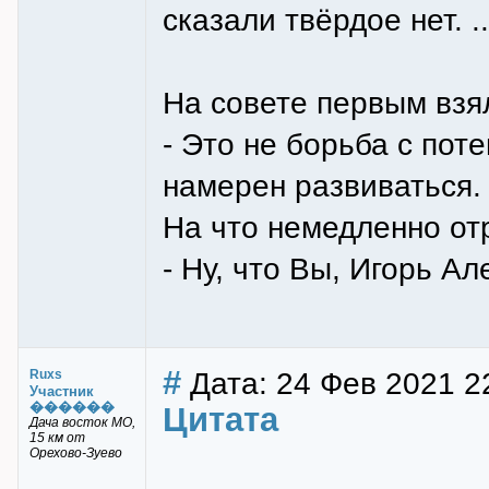
сказали твёрдое нет. .
На совете первым взял
- Это не борьба с пот
намерен развиваться.
На что немедленно от
- Ну, что Вы, Игорь Ал
#
Дата: 24 Фев 2021 2
Ruxs
Участник
������
Цитата
Дача восток МО,
15 км от
Орехово-Зуево