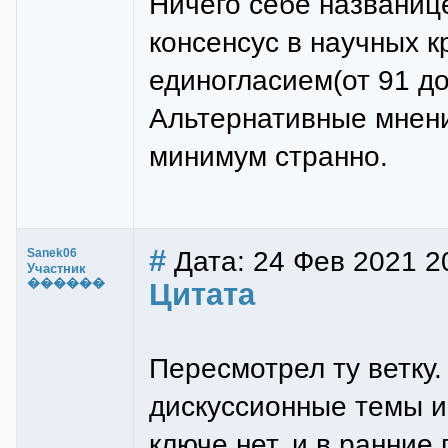
Ничего себе названице
консенсус в научных к
единогласием(от 91 до
Альтернативные мнени
минимум странно.
#
Дата: 24 Фев 2021 2
Sanek06
Участник
������
Цитата
Пересмотрел ту ветку.
дискуссионные темы и
ключе нет, и в ранние