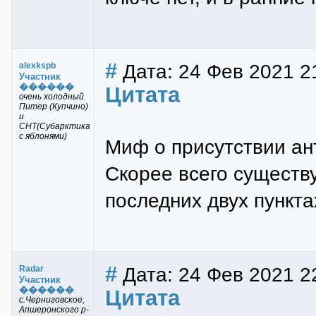
#
Дата: 24 Фев 2021 21
alexkspb
Участник
������
Цитата
очень холодный
Питер (Купчино)
и
СНТ(Субарктика
с яблонями)
Миф о присутствии ан
Скорее всего существу
последних двух пункт
#
Дата: 24 Фев 2021 2
Radar
Участник
������
Цитата
с.Черниговское,
Апшеронского р-