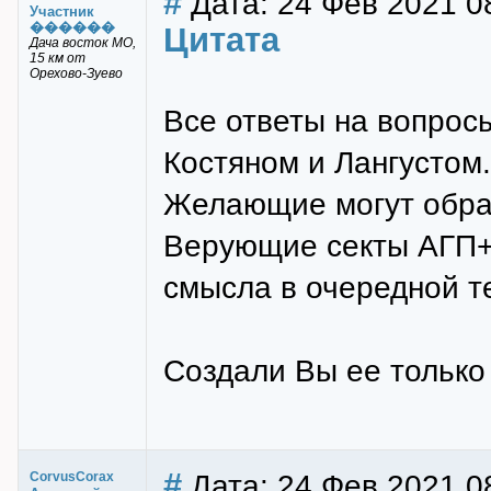
#
Дата: 24 Фев 2021 0
Участник
������
Цитата
Дача восток МО,
15 км от
Орехово-Зуево
Все ответы на вопрос
Костяном и Лангустом.
Желающие могут обрат
Верующие секты АГП+ 
смысла в очередной те
Создали Вы ее только
#
Дата: 24 Фев 2021 0
CorvusCorax