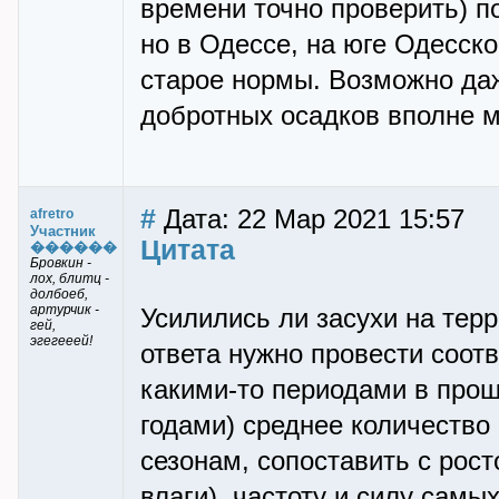
времени точно проверить) п
но в Одессе, на юге Одесско
старое нормы. Возможно даж
добротных осадков вполне м
#
Дата: 22 Мар 2021 15:57
afretro
Участник
Цитата
������
Бровкин -
лох, блитц -
долбоеб,
артурчик -
Усилились ли засухи на тер
гей,
эгегееей!
ответа нужно провести соот
какими-то периодами в прош
годами) среднее количество 
сезонам, сопоставить с рос
влаги), частоту и силу самы