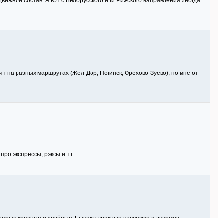
вижной состав. А вот с Белорусского или Рижского направления иногда
ят на разных маршрутах (Жел-Дор, Ногинск, Орехово-Зуево), но мне от
про экспрессы, рэксы и т.п.