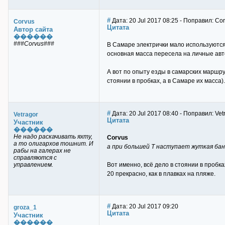
#
Дата: 20 Jul 2017 08:25 - Поправил: Co
Corvus
Цитата
Автор сайта
������
###Corvus###
В Самаре электрички мало используются 
основная масса пересела на личные авт
А вот по опыту езды в самарских маршрут
стоянии в пробках, а в Самаре их масса)
#
Дата: 20 Jul 2017 08:40 - Поправил: Vet
Vetragor
Цитата
Участник
������
Не надо раскачивать яхту,
Corvus
а то олигархов тошнит. И
а при большей Т наступает жуткая баня
рабы на галерах не
справляются с
управлением.
Вот именно, всё дело в стоянии в пробка
20 прекрасно, как в плавках на пляже.
#
Дата: 20 Jul 2017 09:20
groza_1
Цитата
Участник
������