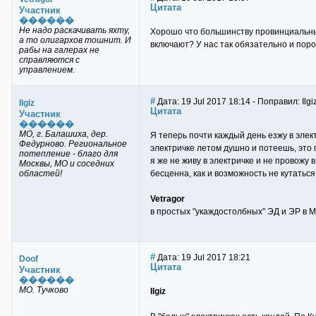
Цитата
Участник
������
Не надо раскачивать яхту,
Хорошо что большинству провинциальных
а то олигархов тошнит. И
включают? У нас так обязательно и пор
рабы на галерах не
справляются с
управлением.
#
Дата: 19 Jul 2017 18:14 - Поправил: Ilgi
Ilgiz
Цитата
Участник
������
МО, г. Балашиха, дер.
Я теперь почти каждый день езжу в элек
Федурново. Региональное
электричке летом душно и потеешь, это 
потепление - благо для
я же не живу в электричке и не провожу 
Москвы, МО и соседних
областей!
бесценна, как и возможность не кутаться
Vetragor
в простых "укаждостолбных" ЭД и ЭР в Мо
#
Дата: 19 Jul 2017 18:21
Doof
Цитата
Участник
������
МО. Тучково
Ilgiz