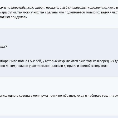
бках и на перекрёстках, стоит поехать и всё становится комфортно, люки
аршрутки, так люки у них так сделаны что поднимается только их задняя часть
диотизм придумал?
мал?
 Самаре было полно ГАЗелей, у которых открываются окна только в передних д
но летом, если не удавалось сесть около двери или спиной к водителю.
холодного сезона у меня рука почти не мёрзнет, когда я набираю текст на эк