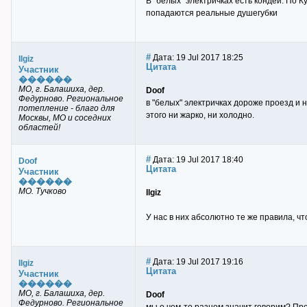
В "белых" электричках есть кондей. По 
попадаются реальные душегубки
#
Дата: 19 Jul 2017 18:25
Ilgiz
Цитата
Участник
������
МО, г. Балашиха, дер.
Doof
Федурново. Региональное
в "белых" электричках дороже проезд и 
потепление - благо для
этого ни жарко, ни холодно.
Москвы, МО и соседних
областей!
#
Дата: 19 Jul 2017 18:40
Doof
Цитата
Участник
������
МО. Тучково
Ilgiz
У нас в них абсолютно те же правила, что
#
Дата: 19 Jul 2017 19:16
Ilgiz
Цитата
Участник
������
МО, г. Балашиха, дер.
Doof
Федурново. Региональное