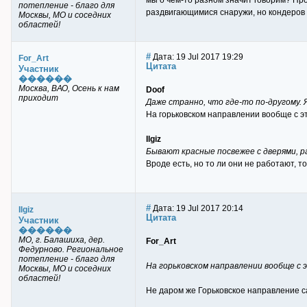
мы о чем-то разном значит говорим? Про
потепление - благо для
раздвигающимися снаружи, но кондеров в
Москвы, МО и соседних
областей!
#
Дата: 19 Jul 2017 19:29
For_Art
Цитата
Участник
������
Москва, ВАО, Осень к нам
Doof
приходит
Даже странно, что где-то по-другому. Я
На горьковском направлении вообще с э
Ilgiz
Бывают красные посвежее с дверями, р
Вроде есть, но то ли они не работают, то
#
Дата: 19 Jul 2017 20:14
Ilgiz
Цитата
Участник
������
МО, г. Балашиха, дер.
For_Art
Федурново. Региональное
потепление - благо для
На горьковском направлении вообще с 
Москвы, МО и соседних
областей!
Не даром же Горьковское направление с