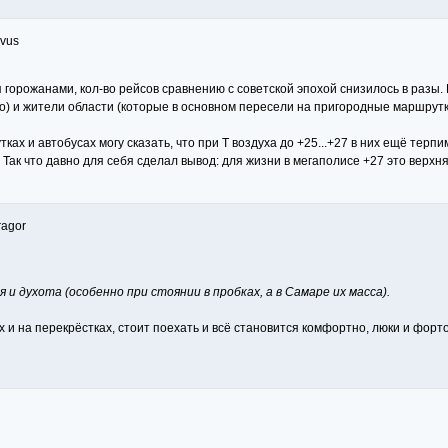
rvus
горожанами, кол-во рейсов сравнению с советской эпохой снизилось в разы. 
о) и жители области (которые в основном пересели на пригородные маршрутк
ках и автобусах могу сказать, что при Т воздуха до +25...+27 в них ещё терп
. Так что давно для себя сделал вывод: для жизни в мегаполисе +27 это верхн
ragor
 и духота (особенно при стоянии в пробках, а в Самаре их масса).
х и на перекрёстках, стоит поехать и всё становится комфортно, люки и форт