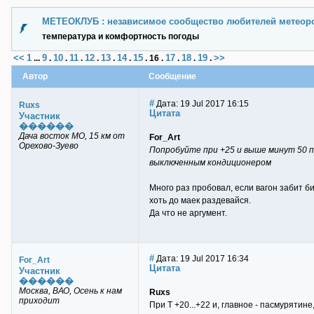
МЕТЕОКЛУБ : независимое сообщество любителей метеор
температура и комфортность погоды
<<
1
9
10
11
12
13
14
15
17
18
19
>>
...
.
.
.
.
.
.
.
16
.
.
.
.
Автор
Сообщение
#
Дата: 19 Jul 2017 16:15
Ruxs
Цитата
Участник
������
Дача восток МО, 15 км от
For_Art
Орехово-Зуево
Попробуйте при +25 и выше минут 50 п
выключенным кондиционером
Много раз пробовал, если вагон забит би
хоть до маек раздевайся.
Да что не аргумент.
#
Дата: 19 Jul 2017 16:34
For_Art
Цитата
Участник
������
Москва, ВАО, Осень к нам
Ruxs
приходит
При Т +20...+22 и, главное - пасмурятин