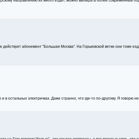
Курскому направлению их много ездит, можно выбирать более современный под
не действует абонемент "Большая Москва". На Горьковской ветке они тоже езд
 и в остальных электричках. Даже странно, что где-то по-другому. Я говорю не 