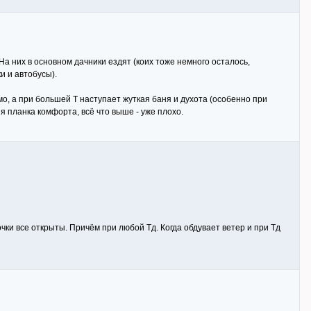
На них в основном дачники ездят (коих тоже немного осталось,
и и автобусы).
имо, а при большей Т наступает жуткая баня и духота (особенно при
яя планка комфорта, всё что выше - уже плохо.
очки все открыты. Причём при любой Тд. Когда обдувает ветер и при Тд