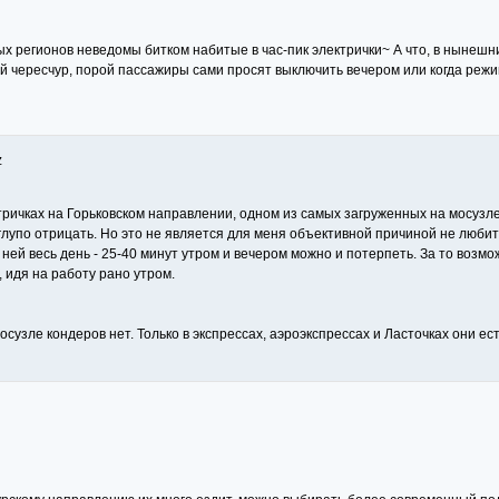
 регионов неведомы битком набитые в час-пик электрички~ А что, в нынешн
ой чересчур, порой пассажиры сами просят выключить вечером или когда реж
z
тричках на Горьковском направлении, одном из самых загруженных на мосузле.
глупо отрицать. Но это не является для меня объективной причиной не любить
в ней весь день - 25-40 минут утром и вечером можно и потерпеть. За то возмо
, идя на работу рано утром.
сузле кондеров нет. Только в экспрессах, аэроэкспрессах и Ласточках они ест