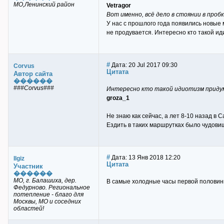
МО,Ленинский район
Vetragor
Вот именно, всё дело в стоянии в про
У нас с прошлого года появились новые м
не продувается. Интересно кто такой и
#
Дата: 20 Jul 2017 09:30
Corvus
Цитата
Автор сайта
������
###Corvus###
Интересно кто такой идиотизм приду
groza_1
Не знаю как сейчас, а лет 8-10 назад в
Ездить в таких маршрутках было чудовищ
#
Дата: 13 Янв 2018 12:20
Ilgiz
Цитата
Участник
������
МО, г. Балашиха, дер.
В самые холодные часы первой половины 
Федурново. Региональное
потепление - благо для
Москвы, МО и соседних
областей!