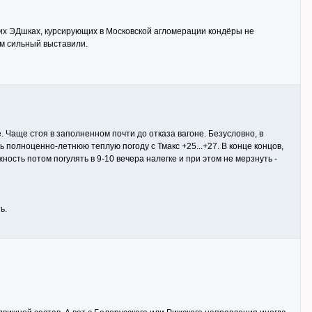
их ЭДшках, курсирующих в Московской агломерации кондёры не
им сильный выставили.
 Чаще стоя в заполненном почти до отказа вагоне. Безусловно, в
 полноценно-летнюю теплую погоду с Тмакс +25...+27. В конце концов,
жность потом погулять в 9-10 вечера налегке и при этом не мерзнуть -
ь.