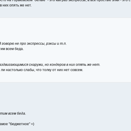
сто на Горьковском "белые" - это как раз экспрессы, а все простые элки - эт
 них опять же нет.
 говорю не про экспрессы, рэксы и т.п.
тим всем беда.
аздвигающимися снаружи, но кондеров в них опять же нет.
 ли настолько слабы, что толку от них нет совсем.
этим всем беда.
амое "бюджетное" =)