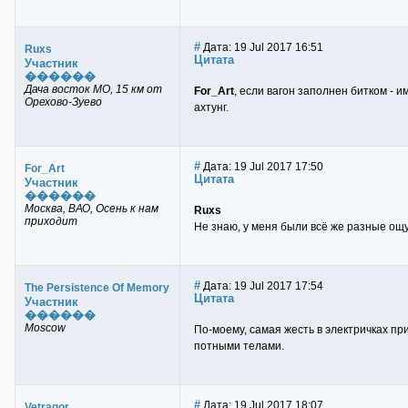
#
Дата: 19 Jul 2017 16:51
Ruxs
Цитата
Участник
������
Дача восток МО, 15 км от
For_Art
, если вагон заполнен битком - и
Орехово-Зуево
ахтунг.
#
Дата: 19 Jul 2017 17:50
For_Art
Цитата
Участник
������
Москва, ВАО, Осень к нам
Ruxs
приходит
Не знаю, у меня были всё же разные ощу
#
Дата: 19 Jul 2017 17:54
The Persistence Of Memory
Цитата
Участник
������
Moscow
По-моему, самая жесть в электричках при
потными телами.
#
Дата: 19 Jul 2017 18:07
Vetragor