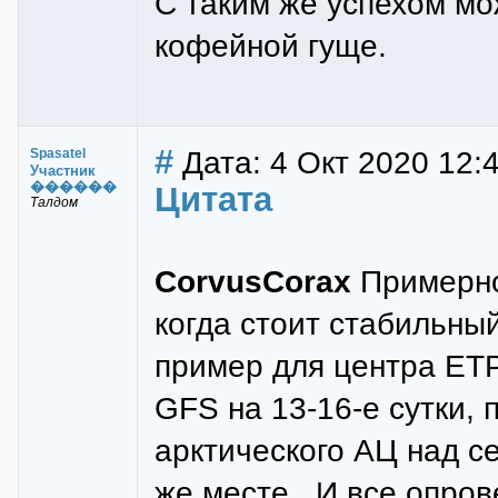
С таким же успехом мо
кофейной гуще.
#
Дата: 4 Окт 2020 12:
Spasatel
Участник
������
Цитата
Талдом
CorvusCorax
Примерно 
когда стоит стабильный
пример для центра ЕТР
GFS на 13-16-е сутки,
арктического АЦ над с
же месте . И все опро