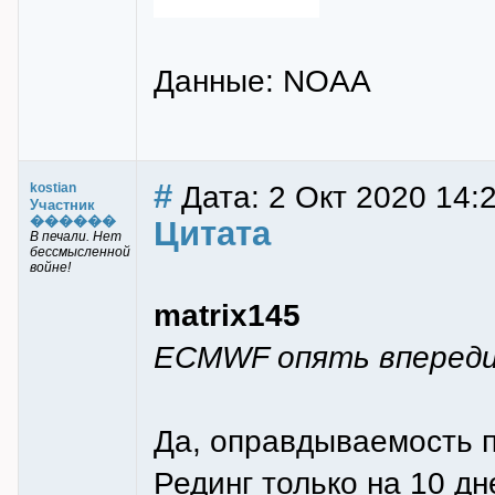
Данные: NOAA
#
Дата: 2 Окт 2020 14:
kostian
Участник
������
Цитата
В печали. Нет
бессмысленной
войне!
matrix145
ECMWF опять впереди
Да, оправдываемость 
Рединг только на 10 д