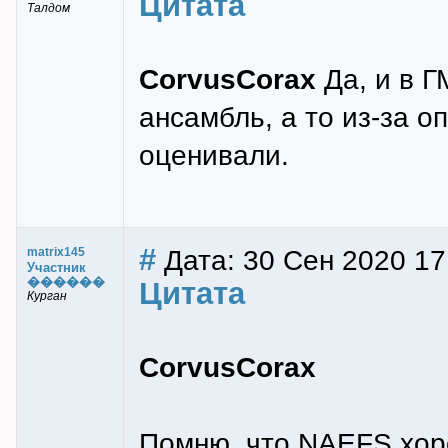
Цитата
Талдом
CorvusCorax
Да, и в Г
ансамбль, а то из-за о
оценивали.
#
Дата: 30 Сен 2020 17
matrix145
Участник
������
Цитата
Курган
CorvusCorax
Помню, что NAEFS хор