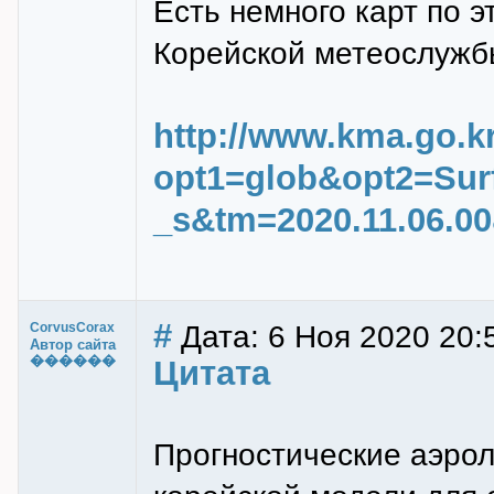
Есть немного карт по э
Корейской метеослужб
http://www.kma.go.k
opt1=glob&opt2=Sur
_s&tm=2020.11.06.00
#
Дата: 6 Ноя 2020 20:
CorvusCorax
Автор сайта
������
Цитата
Прогностические аэрол