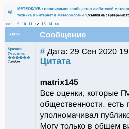
МЕТЕОКЛУБ : независимое сообщество любителей метеор
техника и интернет в метеорологии
/
Ссылки на серверы-исто
<<
1
9
10
11
13
14
>>
...
.
.
.
12
.
.
.
Сообщение
Автор
#
Дата: 29 Сен 2020 19:
Spasatel
Участник
������
Цитата
Талдом
matrix145
Все оценки, которые Г
общественности, есть 
уполномачивал публико
Могу только в общем в