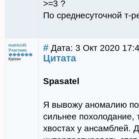
>=3 ?
По среднесуточной т-р
#
Дата: 3 Окт 2020 17:4
matrix145
Участник
������
Цитата
Курган
Spasatel
Я вывожу аномалию по
сильнее похолодание,
хвостах у ансамблей. 