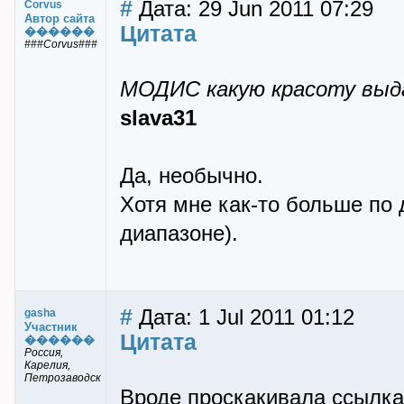
#
Дата: 29 Jun 2011 07:29
Corvus
Автор сайта
Цитата
������
###Corvus###
МОДИС какую красоту выд
slava31
Да, необычно.
Хотя мне как-то больше по
диапазоне).
#
Дата: 1 Jul 2011 01:12
gasha
Участник
Цитата
������
Россия,
Карелия,
Петрозаводск
Вроде проскакивала ссылка,