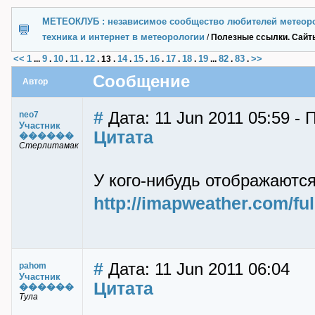
МЕТЕОКЛУБ : независимое сообщество любителей метеор
техника и интернет в метеорологии
/
Полезные ссылки. Сайты
<<
1
9
10
11
12
14
15
16
17
18
19
82
83
>>
...
.
.
.
.
13
.
.
.
.
.
.
...
.
.
Сообщение
Автор
#
Дата: 11 Jun 2011 05:59 - 
neo7
Участник
Цитата
������
Стерлитамак
У кого-нибудь отображаются
http://imapweather.com/ful
#
Дата: 11 Jun 2011 06:04
pahom
Участник
Цитата
������
Тула