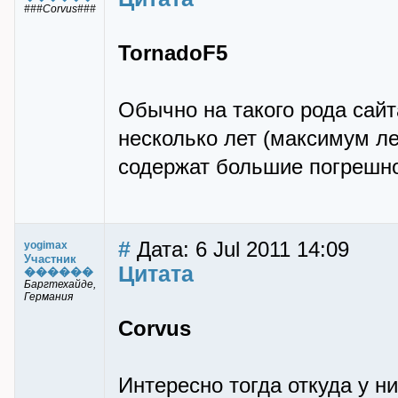
###Corvus###
TornadoF5
Обычно на такого рода са
несколько лет (максимум ле
содержат большие погрешно
#
Дата: 6 Jul 2011 14:09
yogimax
Участник
Цитата
������
Баргтехайде,
Германия
Corvus
Интересно тогда откуда у н