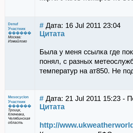
#
Дата: 16 Jul 2011 23:04
Denuf
Участник
Цитата
������
Москва:
Измайлово
Была у меня ссылка где по
понял, с разных метеослужб
температур на ат850. Не под
#
Дата: 21 Jul 2011 15:23 - 
Mesocyclon
Участник
Цитата
������
Троицк,
Ключевка,
Челябинская
область
http://www.ukweatherworld