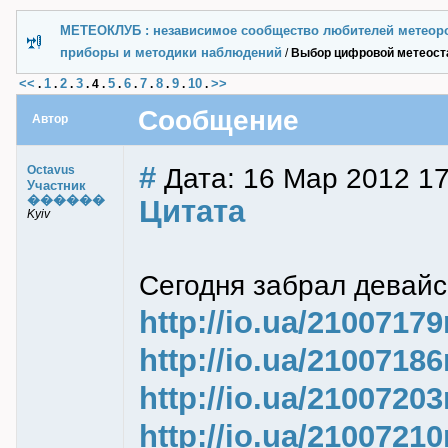
МЕТЕОКЛУБ : независимое сообщество любителей метеор
приборы и методики наблюдений
/
Выбор цифровой метеост
<<
1
2
3
5
6
7
8
9
10
>>
.
.
.
.
4
.
.
.
.
.
.
.
Сообщение
Автор
#
Дата: 16 Мар 2012 17
Octavus
Участник
������
Цитата
Kyiv
Сегодня забрал девайс
http://io.ua/21007179
http://io.ua/21007186
http://io.ua/21007203
http://io.ua/21007210