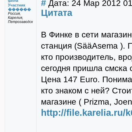
#
Дата: 24 Мар 2012 01
gasha
Участник
������
Цитата
Россия,
Карелия,
Петрозаводск
В Финке в сети магази
станция (SääAsema ). П
кто производитель, вро
сегодня пришла смска с
Цена 147 Euro. Поним
кто знаком с ней? Стои
магазине ( Prizma, Joe
http://file.karelia.ru/