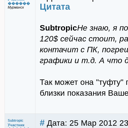
������
Цитата
Мурманск
Subtropic
Не знаю, я п
120$ сейчас стоит, р
контачит с ПК, погре
графики и т.д. А что 
Так может она "туфту" 
близки показания Ваше
#
Дата: 25 Мар 2012 23
Subtropic
Участник