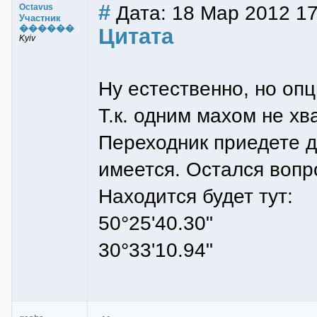
#
Дата: 18 Мар 2012 17
Octavus
Участник
������
Цитата
Kyiv
Ну естественно, но опц
Т.к. одним махом не хв
Переходник приедете д
имеется. Остался вопр
Находится будет тут:
50°25'40.30"
30°33'10.94"