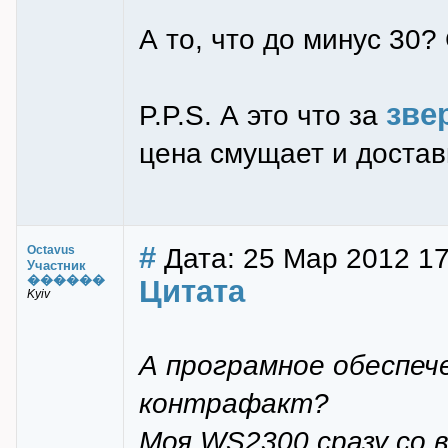
А то, что до минус 30? 
зве
P.P.S. А это что за
цена смущает и достав
#
Дата: 25 Мар 2012 17
Octavus
Участник
������
Цитата
Kyiv
А програмное обеспеч
контрафакт?
Моя WS2300 сразу со в