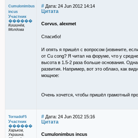
#
Дата: 24 Jun 2012 14:14
Cumulonimbus
Цитата
incus
Участник
������
Corvus
,
alexmet
Кишинёв,
Молдова
Спасибо!
И опять я пришёл с вопросом (извините, есл
от Cu cong? Я читал на форуме, что у средн
высота в 1.5-2 раза больше основания. Одна
развития. Например, вот это облако, как вид
мощное:
Очень хочется, чтобы пришёл грамотный про
#
Дата: 24 Jun 2012 15:16
TornadoF5
Цитата
Участник
������
Харьков,
Cumulonimbus incus
Украина.