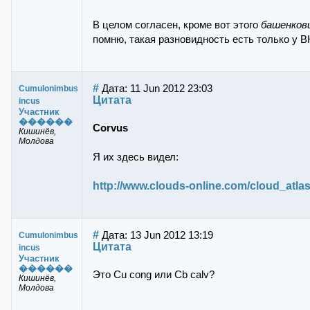
В целом согласен, кроме вот этого
башенкови
помню, такая разновидность есть только у В
#
Дата: 11 Jun 2012 23:03
Cumulonimbus
Цитата
incus
Участник
������
Corvus
Кишинёв,
Молдова
Я их здесь видел:
http://www.clouds-online.com/cloud_atlas
#
Дата: 13 Jun 2012 13:19
Cumulonimbus
Цитата
incus
Участник
������
Это Cu cong или Cb calv?
Кишинёв,
Молдова