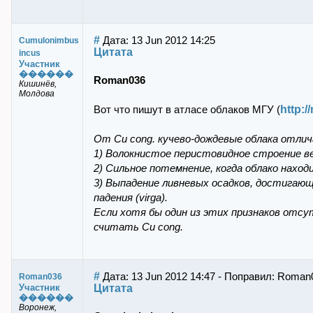
#
Дата: 13 Jun 2012 14:25
Cumulonimbus
Цитата
incus
Участник
������
Roman036
Кишинёв,
Молдова
http:
Вот что пишут в атласе облаков МГУ (
От Сu cong. кучево-дождевые облака отли
1) Волокнистое перистовидное строение в
2) Сильное потемнение, когда облако наход
3) Выпадение ливневых осадков, достигающ
падения (virga).
Если хотя бы один из этих признаков отсу
считать Сu cong.
#
Дата: 13 Jun 2012 14:47 - Поправил: Roman
Roman036
Цитата
Участник
������
Воронеж,