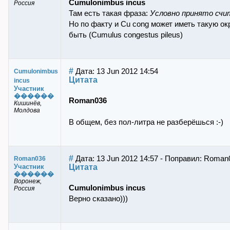
Cumulonimbus incus
Россия
Там есть такая фраза:
Условно принято сч
Но по факту и Cu cong может иметь такую ок
быть (Cumulus congestus pileus)
#
Дата: 13 Jun 2012 14:54
Cumulonimbus
Цитата
incus
Участник
������
Roman036
Кишинёв,
Молдова
В общем, без пол-литра не разберёшься :-)
#
Дата: 13 Jun 2012 14:57 - Поправил: Roman
Roman036
Цитата
Участник
������
Воронеж,
Cumulonimbus incus
Россия
Верно сказано)))