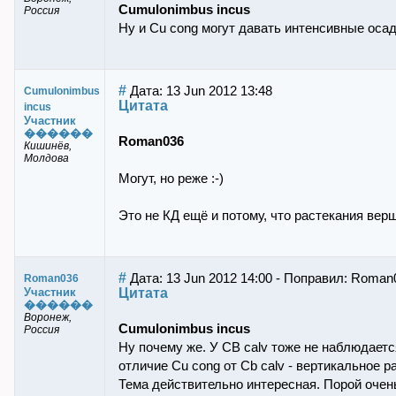
Cumulonimbus incus
Россия
Ну и Cu cong могут давать интенсивные осад
#
Дата: 13 Jun 2012 13:48
Cumulonimbus
Цитата
incus
Участник
������
Roman036
Кишинёв,
Молдова
Могут, но реже :-)
Это не КД ещё и потому, что растекания вер
#
Дата: 13 Jun 2012 14:00 - Поправил: Roman
Roman036
Цитата
Участник
������
Воронеж,
Cumulonimbus incus
Россия
Ну почему же. У CB calv тоже не наблюдаетс
отличие Cu cong от Cb calv - вертикальное р
Тема действительно интересная. Порой очень