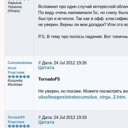
Харьков,
Вспомнил про один случай интересной облачн
Украина.
(Игорь)
По виду очень напоминали Sc, но снизу были
быстро и исчезли. Так как в офф. классифика
не уверен. Верны ли мои догадки? Или это в
P.S. В тему про полосы падения. Вот типичны
#
Дата: 24 Jul 2012 19:26
Cumulonimbus
Цитата
incus
Участник
������
TornadoF5
Кишинёв,
Молдова
Не уверен, но похоже. Можете посмотреть во
ulus/images/stratocumulus_virga_2.htm
.
#
Дата: 24 Jul 2012 19:33
TornadoF5
Цитата
Участник
������