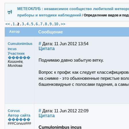
МЕТЕОКЛУБ : независимое сообщество любителей метеор
приборы и методики наблюдений
/
Определение видов и под
<<
1
3
4
5
6
7
8
9
10
>>
.
.
2
.
.
.
.
.
.
.
.
.
Сообщение
Автор
#
Дата: 11 Jun 2012 13:54
Cumulonimbus
Цитата
incus
Участник
������
Поднимаю давно забытую ветку.
Кишинёв,
Молдова
Вопрос к профи: как следует классифициров
на снимке - это обыкновенные перистые воло
башенковидные с полосами падения, а самые
#
Дата: 11 Jun 2012 22:09
Corvus
Цитата
Автор сайта
������
###Corvus###
Cumulonimbus incus