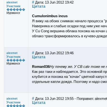
#
Дата: 13 Jun 2012 19:42
alexmet
Цитата
Участник
������
Мурманск
Cumulonimbus incus
Я вижу на обоих снимках начало процесса "р
Наверняка и слабые осадки под ним уже нач
У Cu Cong вершина облака похожа на кочан ц
облако трансформировалось в кучево-дожде
#
Дата: 13 Jun 2012 19:46
alexmet
Цитата
Участник
������
Мурманск
Roman036
Ну почему же. У CB calv тоже н
Как раз таки и наблюдается. Это основной 
клубится и похожа на "кочан" цветной капу
отдельные капли дождя. Поэтому и надо смо
#
Дата: 13 Jun 2012 19:55 - Поправил: alexme
alexmet
Цитата
Участник
������