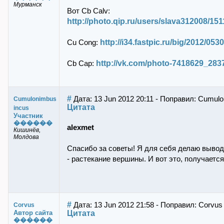
Мурманск
Вот Cb Calv:
http://photo.qip.ru/users/slava312008/15
http://i34.fastpic.ru/big/2012/0
Cu Cong:
http://vk.com/photo-7418629_283
Cb Cap:
#
Дата: 13 Jun 2012 20:11 - Поправил: Cumulo
Cumulonimbus
Цитата
incus
Участник
������
alexmet
Кишинёв,
Молдова
Спасибо за советы! Я для себя делаю вывод,
- растекание вершины. И вот это, получается
#
Дата: 13 Jun 2012 21:58 - Поправил: Corvus
Corvus
Цитата
Автор сайта
������