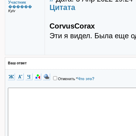
Участник
Цитата
������
Kyiv
CorvusCorax
Эти я видел. Была еще од
Ваш ответ
Что это?
Отменить
*