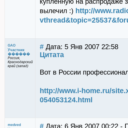
купленную на распродаже з
http://www.rad
вылечил :)
vthread&topic=25537&fo
#
Дата: 5 Янв 2007 22:58
GAO
Участник
Цитата
������
Россия,
Краснодарский
край (запад)
Вот в России профессионал
http://www.i-home.ru/sit
054053124.html
#
Дата: 6 Янв 2007 00:22 -
medved