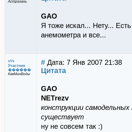
Астрахань
GAO
Я тоже искал... Нету... Ес
анемометра и все...
#
Дата: 7 Янв 2007 21:38
sVs
Участник
Цитата
������
КавМинВоды
GAO
NETrezv
конструкции самодельных 
существует
ну не совсем так :)