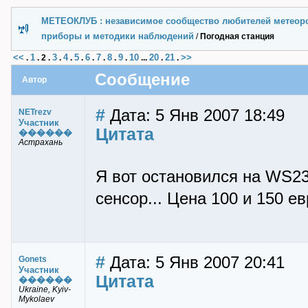
МЕТЕОКЛУБ : независимое сообщество любителей метеор
приборы и методики наблюдений
/
Погодная станция
<<
1
3
4
5
6
7
8
9
10
20
21
>>
.
.
2
.
.
.
.
.
.
.
.
...
.
.
Сообщение
Автор
#
Дата: 5 Янв 2007 18:49
NETrezv
Участник
Цитата
������
Астрахань
Я вот остановился на WS23
сенсор... Цена 100 и 150 ев
#
Дата: 5 Янв 2007 20:41
Gonets
Участник
Цитата
������
Ukraine, Kyiv-
Mykolaev