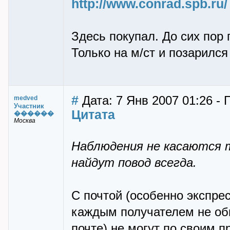
http://www.conrad.spb.ru/
Здесь покупал. До сих пор 
Только на м/ст и позарился
#
Дата: 7 Янв 2007 01:26 -
medved
Участник
Цитата
������
Москва
Наблюдения не касаются т
найдут повод всегда.
C почтой (особенно экспре
каждым получателем не общ
почте) не могут по своим п