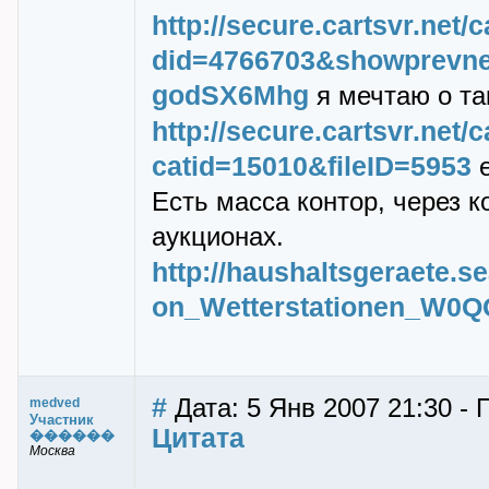
http://secure.cartsvr.net/
did=4766703&showprevn
godSX6Mhg
я мечтаю о та
http://secure.cartsvr.net/
catid=15010&fileID=5953
е
Есть масса контор, через 
аукционах.
http://haushaltsgeraete.se
on_Wetterstationen_W0
#
Дата: 5 Янв 2007 21:30 -
medved
Участник
Цитата
������
Москва