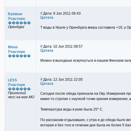
#
Дата: 9 Jun 2011 06:43
Rainbow
Цитата
Участник
������
Оренбург
Т воды в Урале у Оренбурга вчера составила +19, у Ор
#
Дата: 10 Jun 2011 08:57
Minus
Цитата
Участник
������
Можно в выходные искупнуться в нашем Финском залив
#
Дата: 12 Jun 2011 22:05
LESS
Цитата
Участник
������
Приокский
Сегодня после обеда приехали на Оку. Измерения пр
лесс на юге МО
какие-то строгие с научной точки зрения измерения,
Температура воды в реке была 25* С.
По рассказам отдыхавших, с утра и до обеда было вет
которая и без того в течении дня была не более 5 ба