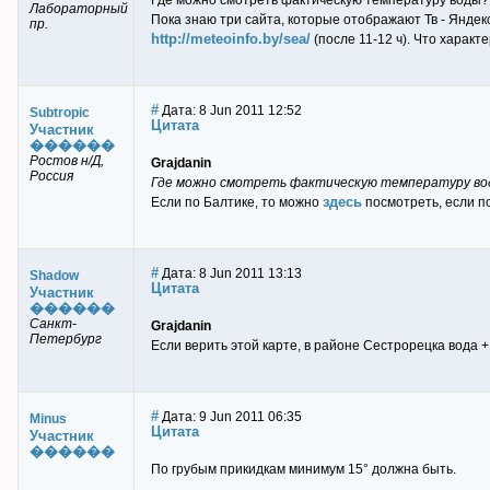
Где можно смотреть фактическую температуру воды?
Лабораторный
Пока знаю три сайта, которые отображают Тв - Яндек
пр.
http://meteoinfo.by/sea/
(после 11-12 ч). Что характ
#
Дата: 8 Jun 2011 12:52
Subtropic
Цитата
Участник
������
Ростов н/Д,
Grajdanin
Россия
Где можно смотреть фактическую температуру в
здесь
Если по Балтике, то можно
посмотреть, если по
#
Дата: 8 Jun 2011 13:13
Shadow
Цитата
Участник
������
Санкт-
Grajdanin
Петербург
Если верить этой карте, в районе Сестрорецка вода +
#
Дата: 9 Jun 2011 06:35
Minus
Цитата
Участник
������
По грубым прикидкам минимум 15° должна быть.