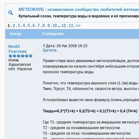
МЕТЕОКЛУБ : независимое сообщество любителей метеор
Купальный сезон, температура воды в водоёмах и её прогнозир
2
3
4
5
6
7
8
9
10
12
13
>>
.
1
.
.
.
.
.
.
.
.
.
...
.
.
Автор
Сообщение
#
Дата: 28 Авг 2008 18:15
Neo25
Цитата
Участник
������
Изюм,
Приветствую всех уважаемых метеоклубовцев, долгое 
Харьковская
планируемым на начало сентября небольшим отпуском
обл. Украина
прогнозе температуры воды.
Понятно, что температура верхнего слоя (1-2м) воды 
Тмин, Тсрсут, Тd, облачности, скорости ветра, высоты 
Я попробовал вывести свою формулу (очень упрощённ
Тводы=0,3*(T1+k) + 0,2(T2+k) + 0,1(T3+k) + 0,4 (T4+k)
Где T1- средняя температура за вчерашние метеосут
T2 - средняя за позавчерашние метеосутки
T3 - средняя за поза- позавчерашние метеосутки