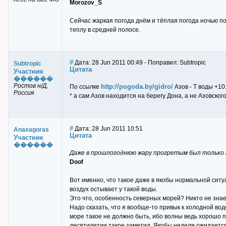
Morozov_S
Сейчас жаркая погода днём и тёплая погода ночью пос
теплу в средней полосе.
#
Дата: 28 Jun 2011 00:49 - Поправил: Subtropic
Subtropic
Цитата
Участник
������
Ростов н/Д,
http://pogoda.by/gidro/
По ссылке
Азов - Т воды +10
Россия
* а сам Азов находится на берегу Дона, а не Азовског
#
Дата: 28 Jun 2011 10:51
Anaxagoras
Цитата
Участник
������
Даже в прошлогоднюю жару прогретым был только вер
Doof
Вот именно, что такое даже в якобы нормальной ситуа
воздух остывает у такой воды.
Это что, особенность северных морей? Никто не знает
Надо сказать, что я вообще-то привык к холодной воде
море такое не должно быть, ибо волны ведь хорошо п
десятилетии такое заметил. Якобы неделя ожидается