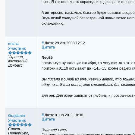
ночь. Я так понял, это справедливо для сравительно
А интересно, насколько быстро будет остывать водо
Ведь ясной холодной безветренной ночью возле него
охлаждению.
#
Дата: 29 Авг 2008 12:12
misha
Цитата
Участник
������
Украина,
Neo25
восточный
поскольку я купаюсь до октября, то могу кое- что отве
Донбасс
притоки к 01.10 остывают до +14..+15, кроме редких с
Вы писали в одной из ежедневных веток, что ясным
одну ночь. Я так понял, это справедливо для срав
для рек. Для озер- зависит от глубины и прозрачност
#
Дата: 8 Jun 2011 10:30
Grajdanin
Цитата
Участник
������
Санкт-
Подниму тему:
Петербург,