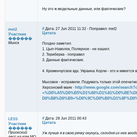
Ну это ж модельные данные, или фактические?
#
Дата: 27 Jun 2011 11:32 - Поправил: met2
met2
Цитата
Участник
������
Минск
Поздно заметил.
1. Цып-Наволок, Полярное - не нашел.
2. Териберка - поправил
3. Данные фактические.
4. Кременчугское вдх. Украина Хорли - это и имеется
Мысовое - исправили. Подумать только этой опечатке 
http://www.google.com/search?c
Херсонский маяк -
=%D0%A5%D0%B5%D1%80%D1%81%D0%BE%D
D0%B8%D0%B9+%D0%9C%D0%B0%D1%8F%D0%BA&so
#
Дата: 28 Jun 2011 00:43
LESS
Цитата
Участник
������
Приокский
Уж лучше я в свою речку окунусь, сегодня из нее во
лесс на юге МО