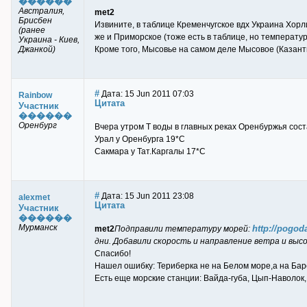
������
Австралия,
met2
Брисбен
Извините, в таблице Кременчугское вдх Украина Хорл
(ранее
же и Приморское (тоже есть в таблице, но температу
Украина - Киев,
Джанкой)
Кроме того, Мысовье на самом деле Мысовое (Казанти
#
Дата: 15 Jun 2011 07:03
Rainbow
Цитата
Участник
������
Оренбург
Вчера утром Т воды в главных реках Оренбуржья сост
Урал у Оренбурга 19*С
Сакмара у Тат.Каргалы 17*С
#
Дата: 15 Jun 2011 23:08
alexmet
Цитата
Участник
������
Мурманск
http://pogoda
met2
Подправили температуру морей:
дни. Добавили скорость и направление ветра и высо
Спасибо!
Нашел ошибку: Териберка не на Белом море,а на Ба
Есть еще морские станции: Вайда-губа, Цып-Наволок,