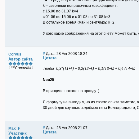
T4 – средне суточная температура минувшей десяти
k – сезонный поправочный коэффициент :
c 15.06 по 31.07 k=4
c 01.06 по 15.06 и с 01.08 по 31.08 k=3
В остальное время (май и сентябрь) k=2
У кого какие соображения на этот счёт? Может быть
#
Дата: 28 Авг 2008 18:24
Corvus
Цитата
Автор сайта
������
###Corvus###
Тводы=0,3*(T1+k) + 0,2(T2+k) + 0,1(T3+k) + 0,4 (T4+k)
Neo25
В принципе похоже на правду :)
Я формулу не выводил, но из своего опыта заметил, 
30 дней для крупных водоёмов типа Волгоградского, 
#
Дата: 28 Авг 2008 21:07
Max_F
Цитата
Участник
������