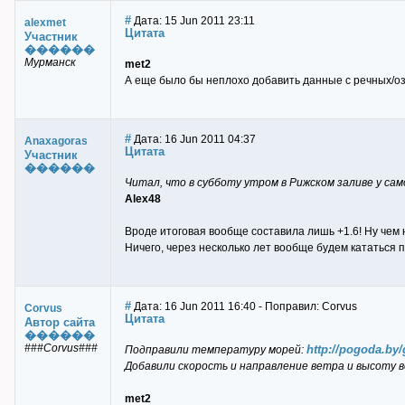
#
Дата: 15 Jun 2011 23:11
alexmet
Цитата
Участник
������
Мурманск
met2
А еще было бы неплохо добавить данные с речных/озе
#
Дата: 16 Jun 2011 04:37
Anaxagoras
Цитата
Участник
������
Читал, что в субботу утром в Рижском заливе у сам
Alex48
Вроде итоговая вообще составила лишь +1.6! Ну чем
Ничего, через несколько лет вообще будем кататься по 
#
Дата: 16 Jun 2011 16:40 - Поправил: Corvus
Corvus
Цитата
Автор сайта
������
###Corvus###
http://pogoda.by/
Подправили температуру морей:
Добавили скорость и направление ветра и высоту в
met2