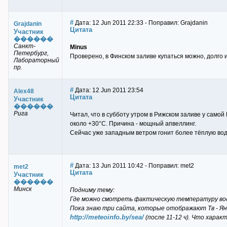
#
Дата: 12 Jun 2011 22:33 - Поправил: Grajdanin
Grajdanin
Цитата
Участник
������
Санкт-
Minus
Петербург,
Проверено, в Финском заливе купаться можно, долго и
Лабораторный
пр.
#
Дата: 12 Jun 2011 23:54
Alex48
Цитата
Участник
������
Рига
Читал, что в субботу утром в Рижском заливе у самой
около +30°С. Причина - мощный апвеллинг.
Сейчас уже западным ветром гонит более тёплую воду
#
Дата: 13 Jun 2011 10:42 - Поправил: met2
met2
Цитата
Участник
������
Минск
Подниму тему:
Где можно смотреть фактическую температуру в
Пока знаю три сайта, которые отображают Тв - Ян
http://meteoinfo.by/sea/
(после 11-12 ч). Что харак