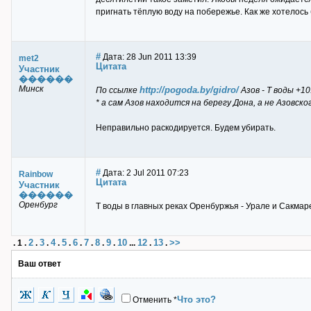
пригнать тёплую воду на побережье. Как же хотелось
#
Дата: 28 Jun 2011 13:39
met2
Цитата
Участник
������
Минск
http://pogoda.by/gidro/
По ссылке
Азов - Т воды +10
* а сам Азов находится на берегу Дона, а не Азовско
Неправильно раскодируется. Будем убирать.
#
Дата: 2 Jul 2011 07:23
Rainbow
Цитата
Участник
������
Оренбург
Т воды в главных реках Оренбуржья - Урале и Сакмаре
2
3
4
5
6
7
8
9
10
12
13
>>
.
1
.
.
.
.
.
.
.
.
.
...
.
.
Ваш ответ
Что это?
Отменить
*