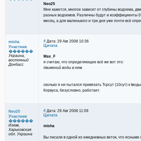
Neo25
Мне кажется, многое зависит от глубины водоема, движ
разных водоемов. Различны будут и коэффициенты 0.3,
месяц, а для маленького и три дня уже почти всё опр
#
Дата: 29 Авг 2008 10:36
misha
Цитата
Участник
������
Украина,
Max_F
восточный
я считаю, что определяющее всё же вот это:
Донбасс
движений воды в нем.
сколько я ни пытался привязать Тсрсут (10сут) к tво
Корвуса, безусловно, работает.
#
Дата: 29 Авг 2008 11:09
Neo25
Цитата
Участник
������
Изюм,
misha
Харьковская
обл. Украина
Вы писали в одной из ежедневных веток, что ясными 