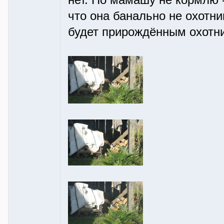
нет. Но мамашу не кормлю -
что она банально не охотниц
будет прирождённым охотн