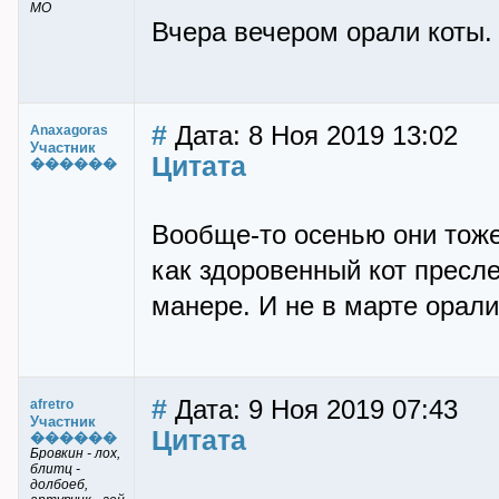
МО
Вчера вечером орали коты.
#
Дата: 8 Ноя 2019 13:02
Anaxagoras
Участник
Цитата
������
Вообще-то осенью они тоже
как здоровенный кот пресл
манере. И не в марте орали
#
Дата: 9 Ноя 2019 07:43
afretro
Участник
Цитата
������
Бровкин - лох,
блитц -
долбоеб,