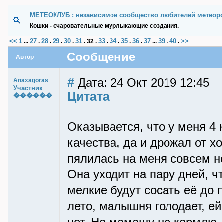
МЕТЕОКЛУБ : независимое сообщество любителей метеор
Кошки - очаровательные мурлыкающие создания.
<<
1
27
28
29
30
31
33
34
35
36
37
39
40
>>
...
.
.
.
.
.
32
.
.
.
.
.
...
.
.
Сообщение
Автор
#
Дата: 24 Окт 2019 12:45
Anaxagoras
Участник
Цитата
������
Оказывается, что у меня 4 
качества, да и дрожал от х
пялилась на меня совсем н
Она уходит на пару дней, ч
мелкие будут сосать её до 
лето, малышня голодает, е