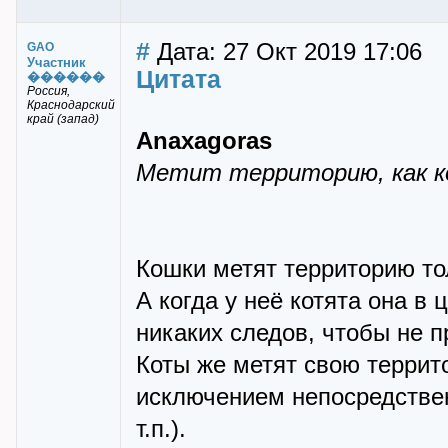
#
Дата: 27 Окт 2019 17:06
GAO
Участник
Цитата
������
Россия,
Краснодарский
край (запад)
Anaxagoras
Метит территорию, как 
Кошки метят территорию тол
А когда у неё котята она в
никаких следов, чтобы не п
Коты же метят свою террит
исключением непосредствен
т.п.).