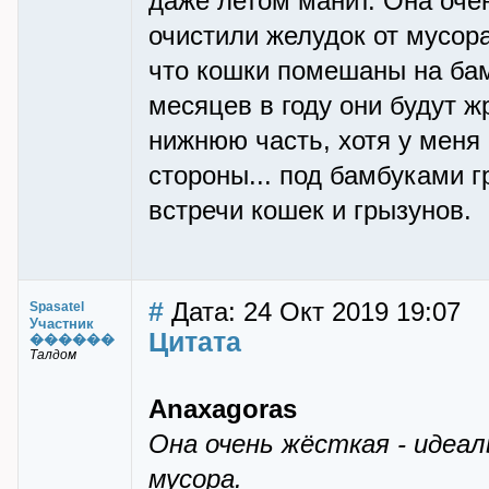
даже летом манит. Она оче
очистили желудок от мусор
что кошки помешаны на бамб
месяцев в году они будут ж
нижнюю часть, хотя у меня
стороны... под бамбуками г
встречи кошек и грызунов.
#
Дата: 24 Окт 2019 19:07
Spasatel
Участник
Цитата
������
Талдом
Anaxagoras
Она очень жёсткая - идеа
мусора.