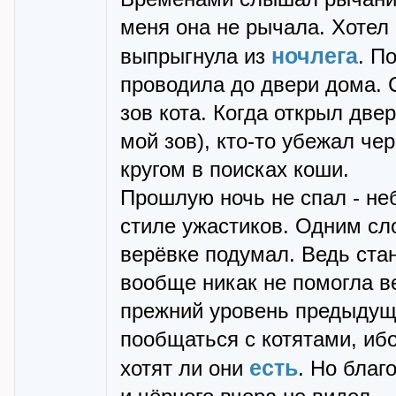
меня она не рычала. Хотел
ночлега
выпрыгнула из
. П
проводила до двери дома. 
зов кота. Когда открыл две
мой зов), кто-то убежал чер
кругом в поисках коши.
Прошлую ночь не спал - не
стиле ужастиков. Одним сло
верёвке подумал. Ведь ста
вообще никак не помогла в
прежний уровень предыдущи
пообщаться с котятами, ибо
есть
хотят ли они
. Но благ