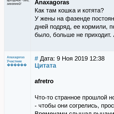
артурчик - гей,
Anaxagoras
эгегееей!
Как там кошка и котята?
У жены на фазенде постоян
дней подряд, ее кормили, п
было, больше не приходит.
#
Дата: 9 Ноя 2019 12:38
Anaxagoras
Участник
Цитата
������
afretro
Что-то странное прошлой н
- чтобы они согрелись, про
Временами слышал рычание 