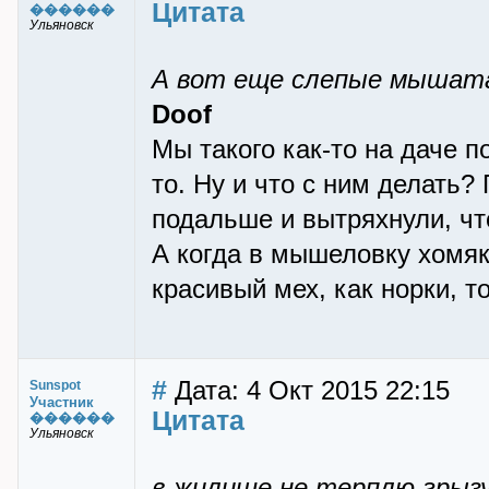
Цитата
������
Ульяновск
А вот еще слепые мышата 
Doof
Мы такого как-то на даче п
то. Ну и что с ним делать?
подальше и вытряхнули, чт
А когда в мышеловку хомяк
красивый мех, как норки, 
#
Дата: 4 Окт 2015 22:15
Sunspot
Участник
Цитата
������
Ульяновск
в жилище не терплю грызуно