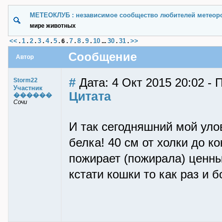
МЕТЕОКЛУБ : независимое сообщество любителей метеор
мире животных
<<
1
2
3
4
5
7
8
9
10
30
31
>>
.
.
.
.
.
.
6
.
.
.
.
...
.
.
Сообщение
Автор
#
Дата: 4 Окт 2015 20:02 - 
Storm22
Участник
Цитата
������
Сочи
И так сегодняшний мой уло
белка! 40 см от холки до к
пожирает (пожирала) ценны
кстати кошки то как раз и б