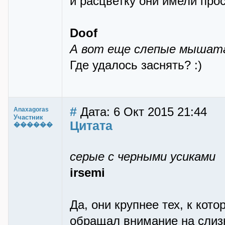
и расцветку они имели про
Doof
А вот еще слепые мышата 
Где удалось заснять? :)
#
Дата: 6 Окт 2015 21:44
Anaxagoras
Участник
Цитата
������
серые с черными усиками
irsemi
Да, они крупнее тех, к кот
обращал внимание на слизн