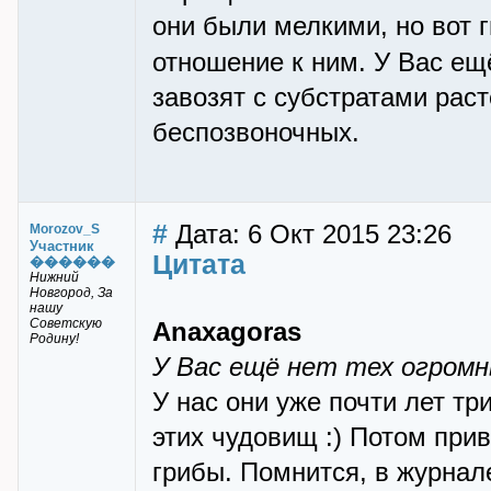
они были мелкими, но вот 
отношение к ним. У Вас ещ
завозят с субстратами раст
беспозвоночных.
#
Дата: 6 Окт 2015 23:26
Morozov_S
Участник
Цитата
������
Нижний
Новгород, За
нашу
Советскую
Anaxagoras
Родину!
У Вас ещё нет тех огром
У нас они уже почти лет тр
этих чудовищ :) Потом прив
грибы. Помнится, в журнале