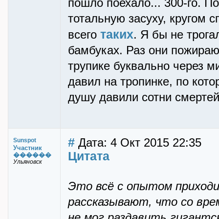
пошло поехало... 300-го. П
тотальную засуху, кругом 
таких
всего
. Я бы не трога
бамбуках. Раз они пожирают
трупике буквально через м
давил на тропинке, по кото
душу давили сотни смертей.
#
Дата: 4 Окт 2015 22:35
Sunspot
Участник
Цитата
������
Ульяновск
Это всё с опытом приход
рассказывают, что со вре
не мог раздавить гигантск