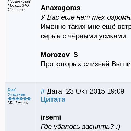
Подмосковья/
Москва, ЗАО,
Anaxagoras
Солнцево
У Вас ещё нет тех огром
Именно таких мне ещё встр
серые с чёрными усиками.
Morozov_S
Про которых слизней Вы п
#
Дата: 23 Окт 2015 19:09
Doof
Участник
Цитата
������
МО. Тучково
irsemi
Где удалось заснять? :)