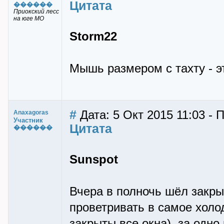
Цитата
������
Приокский лесс
на юге МО
Storm22
Мышь размером с тахту - 
#
Дата: 5 Окт 2015 11:03 - 
Anaxagoras
Участник
Цитата
������
Sunspot
Вчера в полночь шёл закры
проветривать в самое холо
закрыты все окна), за одно