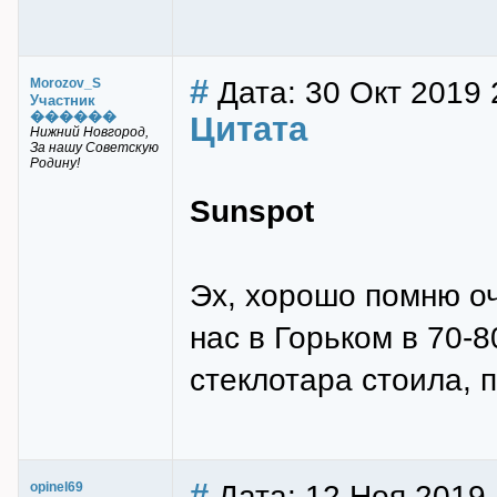
#
Дата: 30 Окт 2019 
Morozov_S
Участник
������
Цитата
Нижний Новгород,
За нашу Советскую
Родину!
Sunspot
Эх, хорошо помню оч
нас в Горьком в 70-8
стеклотара стоила, 
#
Дата: 12 Ноя 2019 
opinel69