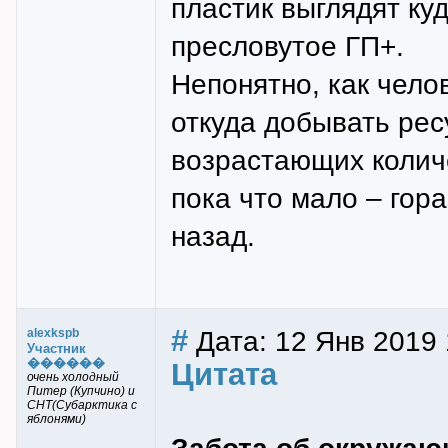
пластик выглядят ку
пресловутое ГП+.
Непонятно, как чело
откуда добывать рес
возрастающих колич
пока что мало – гор
назад.
#
Дата: 12 Янв 2019 
alexkspb
Участник
������
Цитата
очень холодный
Питер (Купчино) и
СНТ(Субарктика с
яблонями)