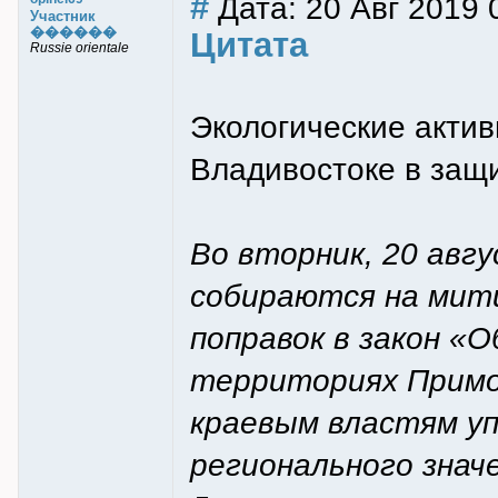
#
Дата: 20 Авг 2019 
Участник
������
Цитата
Russie orientale
Экологические акти
Владивостоке в защ
Во вторник, 20 авг
собираются на мит
поправок в закон «
территориях Примо
краевым властям у
регионального знач