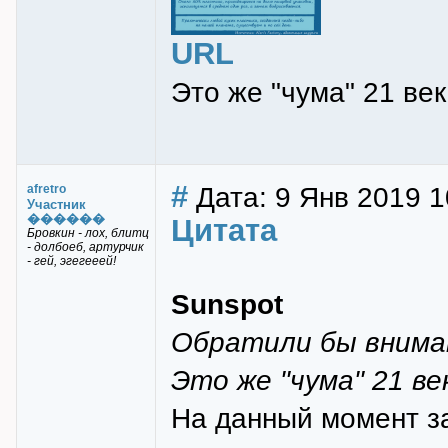
URL
Это же "чума" 21 век
#
Дата: 9 Янв 2019 1
afretro
Участник
������
Цитата
Бровкин - лох, блитц
- долбоеб, артурчик
- гей, эгегееей!
Sunspot
Обратили бы вниман
Это же "чума" 21 век
На данный момент з