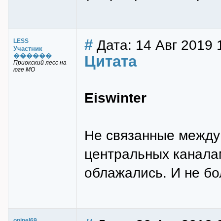
#
Дата: 14 Авг 2019 
LESS
Участник
������
Цитата
Приокский лесс на
юге МО
Eiswinter
Не связанные между 
центральных канала
облажались. И не бо
opinel69