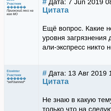
#
Дата: 7 Jun 2019 0
Участник
������
Цитата
Приокский лесс на
юге МО
Ещё вопрос. Какие 
уровня загрязнения 
али-экспресс никто 
#
Дата: 13 Авг 2019 
Eiswinter
Участник
������
Цитата
*self banned*
Не знаю в какую тем
только что на следу