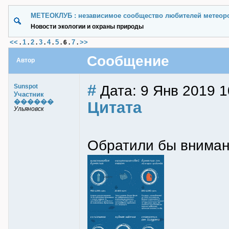
МЕТЕОКЛУБ : независимое сообщество любителей метеор
Новости экологии и охраны природы
<<
1
2
3
4
5
7
>>
.
.
.
.
.
.
6
.
.
Сообщение
Автор
#
Дата: 9 Янв 2019 1
Sunspot
Участник
������
Цитата
Ульяновск
Обратили бы внимани