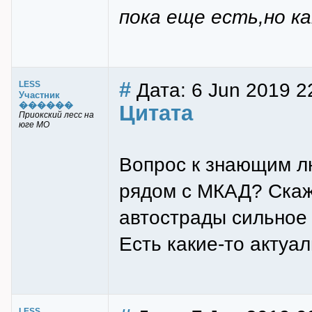
пока еще есть,но ка
#
Дата: 6 Jun 2019 2
LESS
Участник
������
Цитата
Приокский лесс на
юге МО
Вопрос к знающим лю
рядом с МКАД? Скаж
автострады сильное 
Есть какие-то актуа
LESS