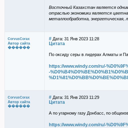
Восточный Казахстан является одним
отраслью экономики является цветна
металлообработка, энергетическая, 
#
Дата: 31 Янв 2023 11:28
CorvusCorax
Цитата
Автор сайта
������
По оксиду серы в лидерах Алматы и П
https://www.windy.com/ru/-%
-%D0%B4%D0%BE%D0%B1%D0%B
%D1%81%D0%BB%D0%BE%D0%B8 /ove
#
Дата: 31 Янв 2023 11:29
CorvusCorax
Цитата
Автор сайта
������
А по угарному газу Донбасс, по общеиз
https://www.windy.com/ru/-%