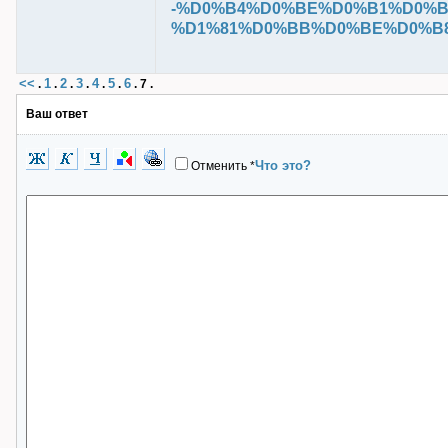
-%D0%B4%D0%BE%D0%B1%D0%B
%D1%81%D0%BB%D0%BE%D0%B8 /ove
<<
1
2
3
4
5
6
.
.
.
.
.
.
.
7
.
Ваш ответ
Что это?
Отменить
*