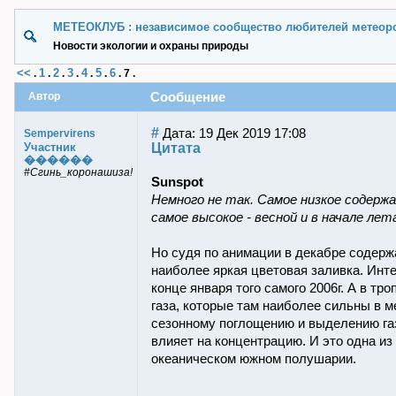
МЕТЕОКЛУБ : независимое сообщество любителей метеор
Новости экологии и охраны природы
<<
1
2
3
4
5
6
.
.
.
.
.
.
.
7
.
Сообщение
Автор
#
Дата: 19 Дек 2019 17:08
Sempervirens
Цитата
Участник
������
#Сгинь_коронашиза!
Sunspot
Немного не так. Самое низкое содержа
самое высокое - весной и в начале лет
Но судя по анимации в декабре содерж
наиболее яркая цветовая заливка. Инт
конце января того самого 2006г. А в т
газа, которые там наиболее сильны в м
сезонному поглощению и выделению газ
влияет на концентрацию. И это одна из
океаническом южном полушарии.