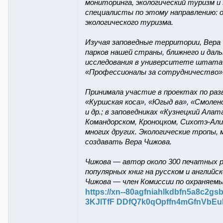
мониторинга, экологический туризм и
специалисты по этому направлению: 
экологического туризма.
Изучая заповедные территории, Вера 
парков нашей страны, ближнего и даль
исследования в университете штата 
«Профессионалы за сотрудничество»
Принимала участие в проектах по раз
«Куршская коса», «Югыд ва», «Смоленс
и др.; в заповедниках «Кузнецкий Ала
Командорском, Кроноцком, Сихотэ-Али
многих других. Экологические тропы,
создавать Вера Чижова.
Чижова — автор около 300 печатных р
популярных книг на русском и английс
Чижова — член Комиссии по охраняем
https://xn--80agfniahlkdbfn5a8c2gs
3KJlTfF DDfQ7k0qOpffn4mGfnVbE