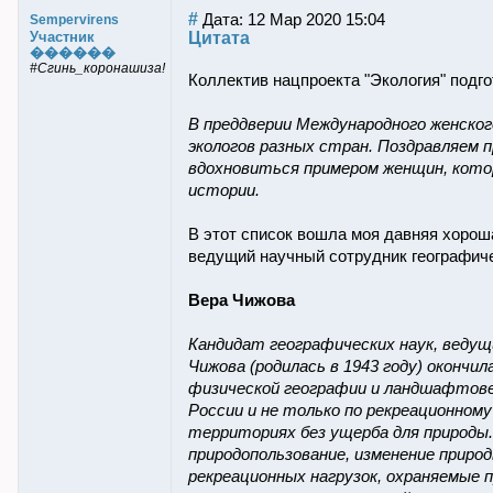
#
Дата: 12 Мар 2020 15:04
Sempervirens
Цитата
Участник
������
#Сгинь_коронашиза!
Коллектив нацпроекта "Экология" подг
В преддверии Международного женског
экологов разных стран. Поздравляем 
вдохновиться примером женщин, котор
истории.
В этот список вошла моя давняя хорош
ведущий научный сотрудник географич
Вера Чижова
Кандидат географических наук, веду
Чижова (родилась в 1943 году) окончил
физической географии и ландшафтовед
России и не только по рекреационном
территориях без ущерба для природы.
природопользование, изменение приро
рекреационных нагрузок, охраняемые 