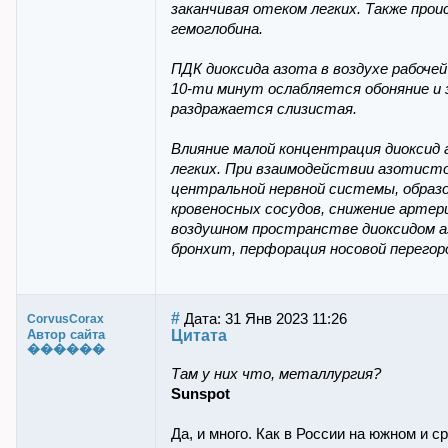
заканчивая отеком легких. Также про
гемоглобина.
ПДК диоксида азота в воздухе рабочей
10-ти минут ослабляется обоняние и
раздражается слизистая.
Влияние малой концентрация диоксид
легких. При взаимодействии азотист
центральной нервной системы, образо
кровеносных сосудов, снижение артер
воздушном пространстве диоксидом а
бронхит, перфорация носовой перегоро
#
Дата: 31 Янв 2023 11:26
CorvusCorax
Цитата
Автор сайта
������
Там у них что, металлургия?
Sunspot
Да, и много. Как в России на южном и с