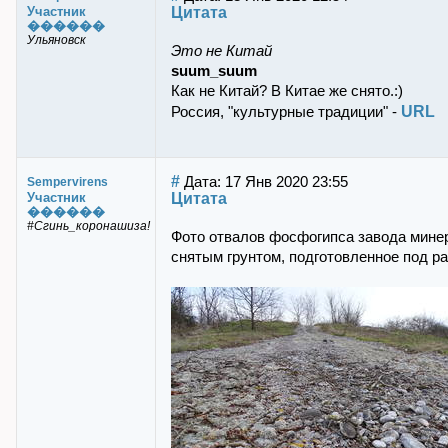
Цитата
Участник
������
Ульяновск
Это не Китай
suum_suum
Как не Китай? В Китае же снято.:)
URL
Россия, "культурные традиции" -
#
Дата: 17 Янв 2020 23:55
Sempervirens
Цитата
Участник
������
#Сгинь_коронашиза!
Фото отвалов фосфогипса завода мине
снятым грунтом, подготовленное под ра