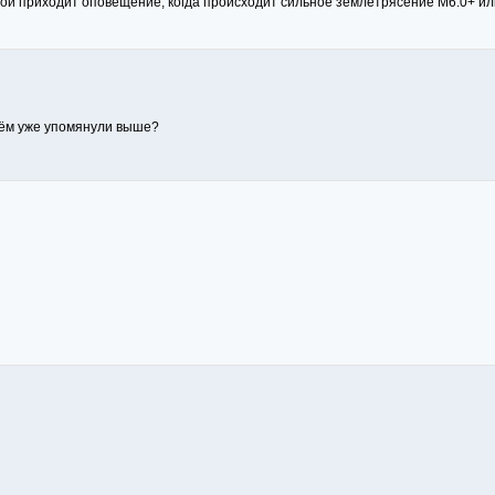
рой приходит оповещение, когда происходит сильное землетрясение М6.0+ и
 нём уже упомянули выше?