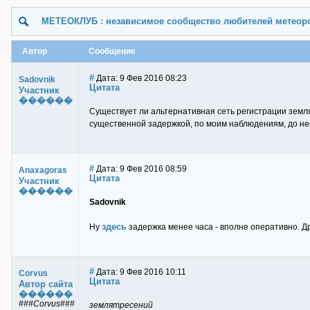
МЕТЕОКЛУБ : независимое сообщество любителей метеор
Автор
Сообщение
#
Дата: 9 Фев 2016 08:23
Sadovnik
Цитата
Участник
������
Существует ли альтернативная сеть регистрации зем
существенной задержкой, по моим наблюдениям, до нес
#
Дата: 9 Фев 2016 08:59
Anaxagoras
Цитата
Участник
������
Sadovnik
здесь
Ну
задержка менее часа - вполне оперативно. Др
#
Дата: 9 Фев 2016 10:11
Corvus
Цитата
Автор сайта
������
###Corvus###
землятресений