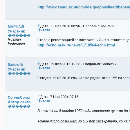
http://www.zamg.ac.at/cms/de/geophysik/erdbeben/a
#
Дата: 11 Фев 2016 08:56 - Поправил: MAPIIIAJI
MAPIIIAJI
Цитата
Участник
������
Russian
Скоро с регистрацией землетрясений и т.п. станет еще
Federation
http://echo.msk.ru/news/1710564-echo.html
#
Дата: 19 Фев 2016 12:38 - Поправил: Sadovnik
Sadovnik
Цитата
Участник
������
Сегодня 19.02.2016 слышал по радио, что в 155 км зап
#
Дата: 7 Ноя 2024 07:16
CorvusCorax
Цитата
Автор сайта
������
В ночь с 4 на 5 ноября 1952 года страшное цунами до
Точное число погибших до сих пор засекречено, но н