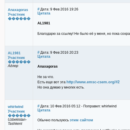
#
Дата: 9 Фев 2016 19:26
Anaxagoras
Цитата
Участник
������
AL1981
Благодарю за ссылку! Не было её у меня, но пока сохра
#
Дата: 9 Фев 2016 20:23
AL1981
Цитата
Участник
������
Адлер
Anaxagoras
Не за что.
http://www.emsc-csem.org/#2
Есть еще вот эта
Но она думаю у многих есть.
#
Дата: 10 Фев 2016 05:12 - Поправил: whirlwind
whirlwind
Цитата
Участник
������
Uzbekistan-
этим сайтом
Обычно пользуюсь
Tashkent