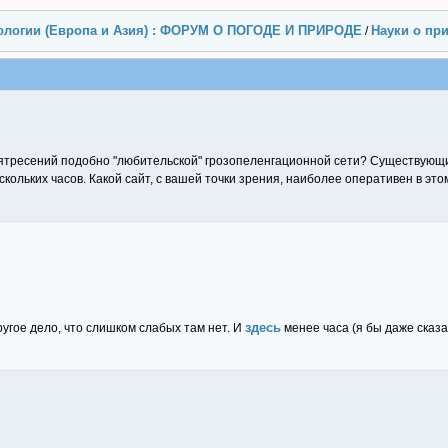
ологии (Европа и Азия) : ФОРУМ О ПОГОДЕ И ПРИРОДЕ
Науки о пр
/
лятресений подобно "любительской" грозопеленгационной сети? Существую
кольких часов. Какой сайт, с вашей точки зрения, наиболее оперативен в это
здесь
угое дело, что слишком слабых там нет. И
менее часа (я бы даже сказа