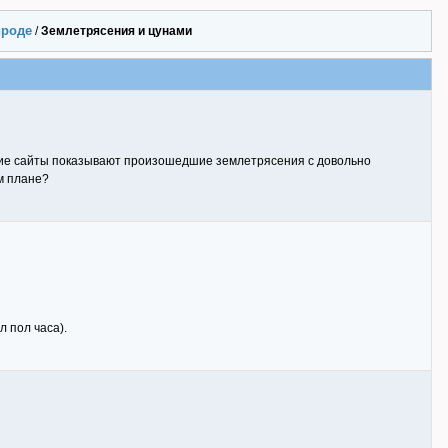
ироде
/
Землетрясения и цунами
щие сайты показывают произошедшие землетрясения с довольно
м плане?
л пол часа).