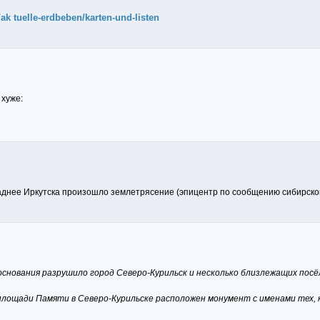
k tuelle-erdbeben/karten-und-listen
 хуже:
аднее Иркутска произошло землетрясение (эпицентр по сообщению сибирского 
 основания разрушило город Северо-Курильск и несколько близлежащих посё
а площади Памяти в Северо-Курильске расположен монумент с именами тех, к