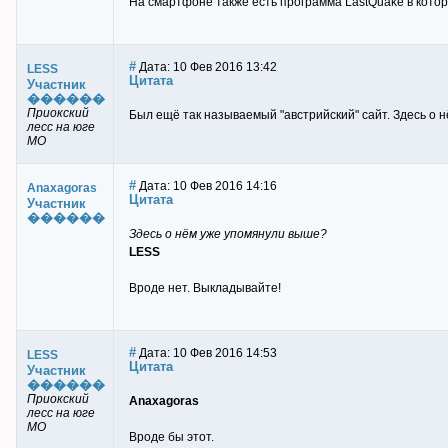
На смартфоне также есть программа LastQuake в кото
#
Дата: 10 Фев 2016 13:42
LESS
Цитата
Участник
������
Приокский
Был ещё так называемый "австрийский" сайт. Здесь о
лесс на юге
МО
#
Дата: 10 Фев 2016 14:16
Anaxagoras
Цитата
Участник
������
Здесь о нём уже упомянули выше?
LESS
Вроде нет. Выкладывайте!
#
Дата: 10 Фев 2016 14:53
LESS
Цитата
Участник
������
Приокский
Anaxagoras
лесс на юге
МО
Вроде бы этот.