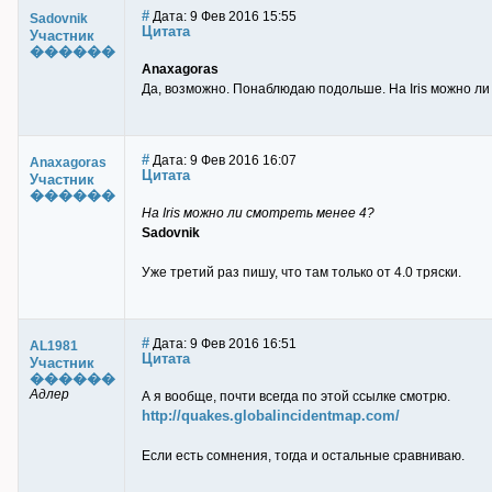
#
Дата: 9 Фев 2016 15:55
Sadovnik
Цитата
Участник
������
Anaxagoras
Да, возможно. Понаблюдаю подольше. На Iris можно ли 
#
Дата: 9 Фев 2016 16:07
Anaxagoras
Цитата
Участник
������
На Iris можно ли смотреть менее 4?
Sadovnik
Уже третий раз пишу, что там только от 4.0 тряски.
#
Дата: 9 Фев 2016 16:51
AL1981
Цитата
Участник
������
Адлер
А я вообще, почти всегда по этой ссылке смотрю.
http://quakes.globalincidentmap.com/
Если есть сомнения, тогда и остальные сравниваю.