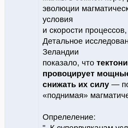
эволюции магматическ
условия
и скорости процессов,
Детальное исследован
Зеландии
показало, что
тектони
провоцирует мощные 
снижать их силу
— по
«поднимая» магматиче
Опрелеление:
"..К супервулканам ус