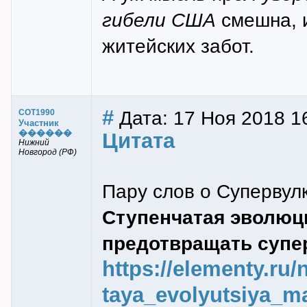
гибели США
смешна, и
житейских забот.
#
Дата: 17 Ноя 2018 1
COT1990
Участник
������
Цитата
Нижний
Новгород (РФ)
Пару слов о Супервул
Ступенчатая эволюц
предотвращать супе
https://elementy.ru
taya_evolyutsiya_