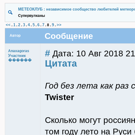
МЕТЕОКЛУБ : независимое сообщество любителей метеор
Супервулканы
<<
1
2
3
4
5
6
7
9
>>
.
.
.
.
.
.
.
.
8
.
.
Сообщение
Автор
#
Дата: 10 Авг 2018 21
Anaxagoras
Участник
������
Цитата
Год без лета как раз
Twister
Сколько могут россия
том году лето на Рус