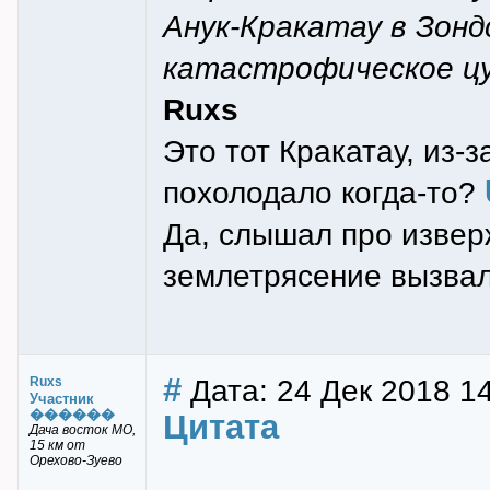
Анук-Кракатау в Зонд
катастрофическое ц
Ruxs
Это тот Кракатау, из-
похолодало когда-то?
Да, слышал про извер
землетрясение вызвал
#
Дата: 24 Дек 2018 1
Ruxs
Участник
������
Цитата
Дача восток МО,
15 км от
Орехово-Зуево