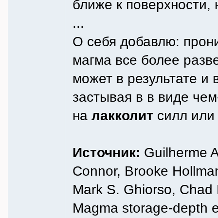
ближе к поверхности, 
...
О себя добавлю: прон
магма все более разв
может в результате и 
застывая в в виде че
на
лакколит
силл или
Источник:
Guilherme A.
Connor, Brooke Hollma
Mark S. Ghiorso, Chad D
Magma storage-depth evo