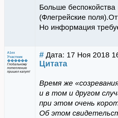
Больше беспокойства 
(Флегрейские поля).О
Но информация требуе
#
Дата: 17 Ноя 2018 1
A1ex
Участник
������
Цитата
Глобальному
потеплению
пришел капут!
Время же «созревани
и в том и другом слу
при этом очень корот
Об этом свидетельс