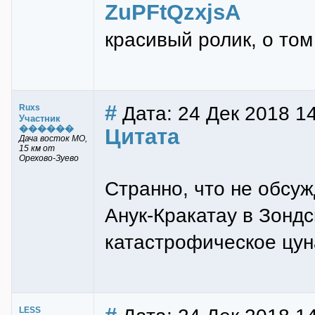
ZuPFtQzxjsA
красивый ролик, о том
#
Дата: 24 Дек 2018 14
Ruxs
Участник
������
Цитата
Дача восток МО,
15 км от
Орехово-Зуево
Странно, что не обсу
Анук-Кракатау в Зонд
катастрофическое цун
LESS