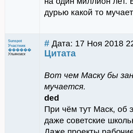
на один миллион лет. 
дурью какой то мучает
#
Дата: 17 Ноя 2018 2
Sunspot
Участник
������
Цитата
Ульяновск
Вот чем Маску бы зан
мучается.
ded
При чём тут Маск, об 
даже советские школьн
Даже проекты рабочие