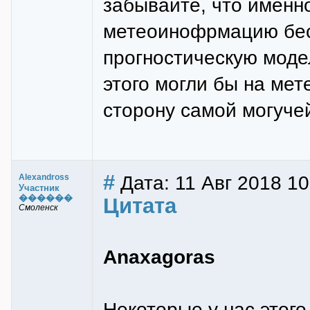
забывайте, что имен
метеоинофрмацию бес
прогностическую модел
этого могли бы на ме
сторону самой могуче
#
Дата: 11 Авг 2018 10
Alexandross
Участник
������
Цитата
Смоленск
Anaxagoras
Некоторые у нас этого