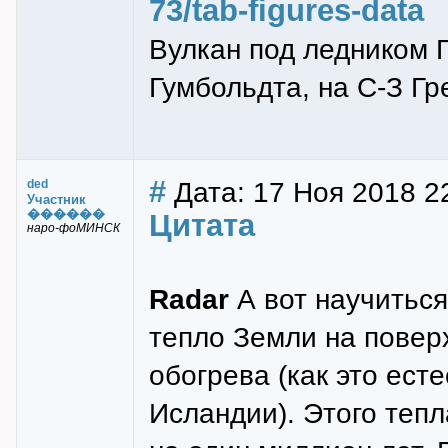
73/tab-figures-data
Вулкан под ледником Г
Гумбольдта, на С-З Г
#
Дата: 17 Ноя 2018 22
ded
Участник
������
Цитата
наро-фоМИНСК
Radar
А вот научитьс
тепло Земли на поверх
обогрева (как это ест
Исландии). Этого тепл