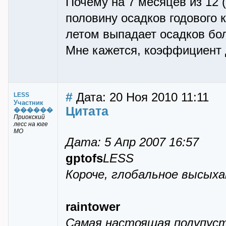
Почему на 7 месяцев из 12 
половину осадков годового 
летом выпадает осадков бол
Мне кажется, коэффициент 
#
Дата: 20 Ноя 2010 11:11
LESS
Участник
Цитата
������
Приокский
лесс на юге
МО
Дата: 5 Апр 2007 16:57
gptofs
LESS
Короче, глобальное высыха
raintower
Самая настоящая полупус