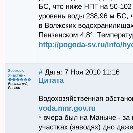
БС, что ниже НПГ на 50-10
уровень воды 238,96 м БС, 
в Волжских водохранилищах 
Пензенском 4,8°. Температур
http://pogoda-sv.ru/info/h
#
Дата: 7 Ноя 2010 11:16
Subtropic
Участник
Цитата
������
Ростов н/Д,
Россия
Водохозяйственная обстано
voda.mnr.gov.ru
* вчера был на Маныче - за
участках (заводях) дно даж