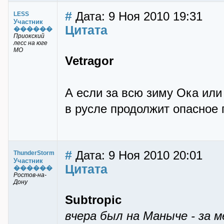
#
Дата: 9 Ноя 2010 19:31
LESS
Участник
Цитата
������
Приокский
лесс на юге
МО
Vetragor
А если за всю зиму Ока или
в русле продолжит опасное
#
Дата: 9 Ноя 2010 20:01
ThunderStorm
Участник
Цитата
������
Ростов-на-
Дону
Subtropic
вчера был на Маныче - за 