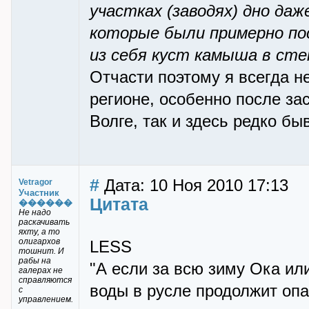
участках (заводях) дно да
которые были примерно по
из себя куст камыша в сте
Отчасти поэтому я всегда 
регионе, особенно после за
Волге, так и здесь редко б
#
Дата: 10 Ноя 2010 17:13
Vetragor
Участник
Цитата
������
Не надо
раскачивать
яхту, а то
олигархов
LESS
тошнит. И
рабы на
"А если за всю зиму Ока ил
галерах не
справляются
воды в русле продолжит оп
с
управлением.