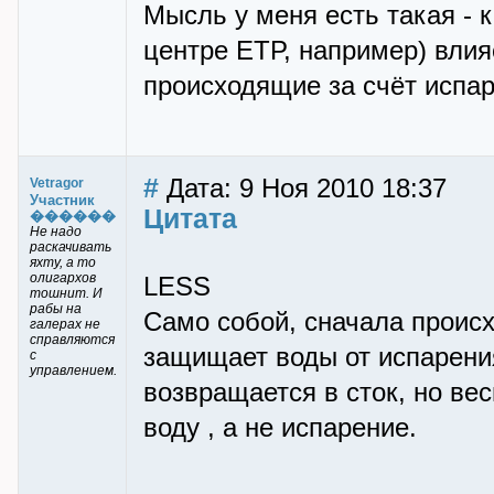
Мысль у меня есть такая - 
центре ЕТР, например) влия
происходящие за счёт испар
#
Дата: 9 Ноя 2010 18:37
Vetragor
Участник
Цитата
������
Не надо
раскачивать
яхту, а то
олигархов
LESS
тошнит. И
рабы на
Само собой, сначала происх
галерах не
справляются
защищает воды от испарени
с
управлением.
возвращается в сток, но ве
воду , а не испарение.