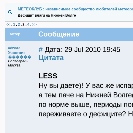
МЕТЕОКЛУБ : независимое сообщество любителей метеор
Дефицит влаги на Нижней Волге
<<
1
2
4
>>
.
.
.
3
.
.
Сообщение
Автор
#
Дата: 29 Jul 2010 19:45
adware
Участник
Цитата
������
Волгоград-
Москва
LESS
Ну вы даете)! У вас же исп
а тем паче на Нижней Волге
по норме выше, периоды по
переживаете о дефиците? Ни