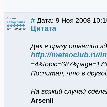
#
Дата: 9 Ноя 2008 10:1
Corvus
Автор сайта
������
Цитата
###Corvus###
Дак я сразу ответил з
http://meteoclub.ru/
=4&topic=687&page=17
Посчитал, что в друго
На всякий случай сдела
Arsenii