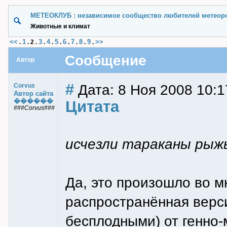
МЕТЕОКЛУБ : независимое сообщество любителей метеор
Животные и климат
<<
1
3
4
5
6
7
8
9
>>
.
.
2
.
.
.
.
.
.
.
.
Сообщение
Автор
#
Дата: 8 Ноя 2008 10:1
Corvus
Автор сайта
������
Цитата
###Corvus###
исчезли тараканы рыжы
Да, это произошло во м
распространённая верси
бесплодными) от генно