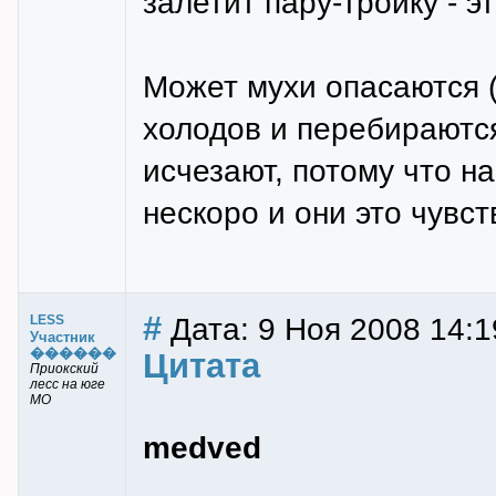
залетит пару-тройку - э
Может мухи опасаются (
холодов и перебираютс
исчезают, потому что н
нескоро и они это чувст
#
Дата: 9 Ноя 2008 14:1
LESS
Участник
������
Цитата
Приокский
лесс на юге
МО
medved