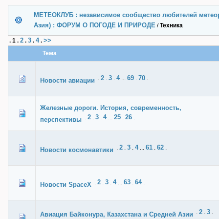
МЕТЕОКЛУБ : независимое сообщество любителей метеор
Азия) : ФОРУМ О ПОГОДЕ И ПРИРОДЕ
/
Техника
2
3
4
>>
.
1
.
.
.
.
Тема
2
3
4
69
70
.
.
.
...
.
.
Новости авиации
Железные дороги. История, современность,
2
3
4
25
26
.
.
.
...
.
.
перспективы
2
3
4
61
62
.
.
.
...
.
.
Новости космонавтики
2
3
4
63
64
.
.
.
...
.
.
Новости SpaceX
2
3
.
.
.
Авиация Байконура, Казахстана и Средней Азии