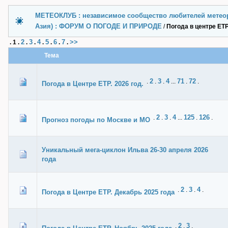
МЕТЕОКЛУБ : независимое сообщество любителей метеор
Азия) : ФОРУМ О ПОГОДЕ И ПРИРОДЕ
/
Погода в центре ЕТ
2
3
4
5
6
7
>>
.
1
.
.
.
.
.
.
.
Тема
2
3
4
71
72
.
.
.
...
.
.
Погода в Центре ЕТР. 2026 год.
2
3
4
125
126
.
.
.
...
.
.
Прогноз погоды по Москве и МО
Уникальный мега-циклон Ильва 26-30 апреля 2026
года
2
3
4
.
.
.
.
Погода в Центре ЕТР. Декабрь 2025 года
2
3
.
.
.