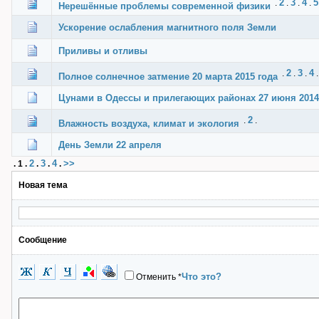
2
3
4
5
.
.
.
.
Нерешённые проблемы современной физики
Ускорение ослабления магнитного поля Земли
Приливы и от­л­­ив­­ы
2
3
4
.
.
.
.
Полное солнечное затмение 20 марта 2015 года
Цунами в Одессы и прилегающих районах 27 июня 2014
2
.
.
Влажность воздуха, климат и экология
День Земли 22 апреля
2
3
4
>>
.
1
.
.
.
.
Новая тема
Сообщение
Что это?
Отменить
*