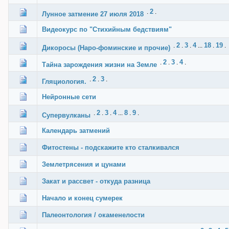
2
.
.
Лунное затмение 27 июля 2018
Видеокурс по "Стихийным бедствиям"
2
3
4
18
19
.
.
.
...
.
.
Дикоросы (Наро-фоминские и прочие)
2
3
4
.
.
.
.
Тайна зарождения жизни на Земле
2
3
.
.
.
Гляциология.
Нейронные сети
2
3
4
8
9
.
.
.
...
.
.
Супервулканы
Календарь затмений
Фитостены - подскажите кто сталкивался
Землетрясения и цунами
Закат и рассвет - откуда разница
Начало и конец сумерек
Палеонтология / окаменелости