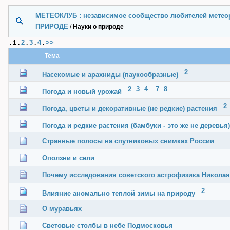
МЕТЕОКЛУБ : независимое сообщество любителей метеор
ПРИРОДЕ
/
Науки о природе
2
3
4
>>
.
1
.
.
.
.
Тема
2
.
.
Насекомые и арахниды (паукообразные)
2
3
4
7
8
.
.
.
...
.
.
Погода и новый урожай
2
.
Погода, цветы и декоративные (не редкие) растения
Погода и редкие растения (бамбуки - это же не деревья)
Странные полосы на спутниковых снимках России
Оползни и сели
Почему исследования советского астрофизика Никола
2
.
.
Влияние аномально теплой зимы на природу
О муравьях
Световые столбы в небе Подмосковья