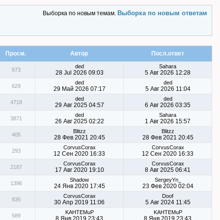
Выборка по новым ответам
Выборка по новым темам.
Просм.
Автор
Посл.ответ
ded
Sahara
973
28 Jul 2026 09:03
5 Авг 2026 12:28
ded
ded
629
29 Май 2026 07:17
5 Авг 2026 11:04
ded
ded
4718
29 Авг 2025 04:57
6 Авг 2026 03:35
ded
Sahara
3871
26 Авг 2025 02:22
1 Авг 2026 15:57
Blitzz
Blitzz
405
28 Фев 2021 20:45
28 Фев 2021 20:45
CorvusCorax
CorvusCorax
293
12 Сен 2020 16:33
12 Сен 2020 16:33
CorvusCorax
CorvusCorax
2187
17 Авг 2020 19:10
8 Авг 2025 06:41
Shadow
SergeyYn_
1396
24 Янв 2020 17:45
23 Фев 2020 02:04
CorvusCorax
Doof
835
30 Апр 2019 11:06
5 Авг 2024 11:45
KAHTEMuP
KAHTEMuP
589
8 Янв 2019 23:43
8 Янв 2019 23:43