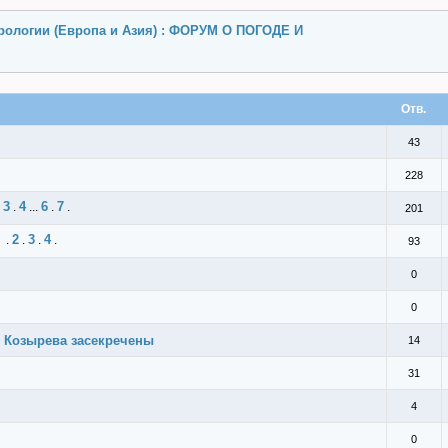
ологии (Европа и Азия) : ФОРУМ О ПОГОДЕ И
Отв.
43
228
3
4
6
7
.
.
...
.
.
201
2
3
4
.
.
.
.
93
0
0
я Козырева засекречены
14
31
4
0