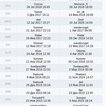
Corvus
Morozov_S
1614
26 Jul 2018 18:45
28 Jul 2018 18:02
Twister
kir_vik
1154
5 Дек 2017 16:11
14 Фев 2018 16:06
ded
Doof
14013
12 Jul 2017 15:27
10 Jul 2026 14:03
Summer
wandervogel
2121
21 Jun 2017 22:13
1 Авг 2017 09:59
Radar
Radar
2695
19 Фев 2017 22:22
28 Окт 2018 14:53
Summer
wandervogel
933
12 Фев 2017 12:18
13 Фев 2017 14:26
A1ex
Ottomin
4173
24 Авг 2016 12:35
4 Авг 2025 11:30
Summer
Summer
1012
21 Апр 2016 12:55
26 Сен 2016 10:32
Svetlana1981
Svetlana1981
2158
27 Фев 2016 22:01
2 Мар 2016 00:38
Sadovnik
Shadow1
1504
9 Фев 2016 08:23
11 Ноя 2024 14:57
Sadovnik
ded
3090
25 Дек 2015 10:19
13 Янв 2016 11:01
Ilgiz
Ilgiz
1896
23 Дек 2015 08:16
23 Дек 2015 13:35
TornadoF5
Sunspot
1539
15 Ноя 2015 13:35
3 Апр 2023 18:14
roman ashirov
CorvusCorax