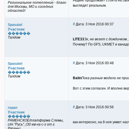
Рединг продолжает стоять на сво
Региональное потепление - благо
выглядит реальным.
для Москвы, МО и соседних
областей!
#
Дата: 3 Ноя 2016 00:37
Spasatel
Участник
������
Талдом
LITE33
Эх, не везет с дождичком..
Почему? По GFS, UKMET и канадск
#
Дата: 3 Ноя 2016 00:48
Spasatel
Участник
������
Талдом
Balin
Пока разные модели не приш
Вот с этим согласен. И вполне ве
#
Дата: 3 Ноя 2016 00:56
repan
Участник
������
РАМЕНСКОЕ/платформа Слемы,
как интересно, на 8 ноя укмет на
с/т "Русь", (30 км на с-з от г.
Рязань)