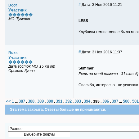
#
Дата: 3 Ноя 2016 11:21
Doof
Участник
������
МО. Тучково
LESS
Клубники тем не менее было много
#
Дата: 3 Ноя 2016 11:37
Ruxs
Участник
������
Дача восток МО, 15 км от
Summer
Орехово-Зуево
Есть на моей памяти - 31 октября
Спасибо, интересно - не успеваю
<<
1
387
388
389
390
391
392
393
394
396
397
500
501
...
.
.
.
.
.
.
.
.
395
.
.
...
.
Эта тема закрыта. Ответы больше не принимаются.