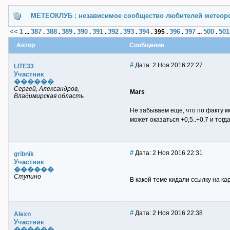
МЕТЕОКЛУБ : независимое сообщество любителей метеор
<<
1
387
388
389
390
391
392
393
394
396
397
500
501
...
.
.
.
.
.
.
.
.
395
.
.
...
.
Автор
Сообщение
#
Дата: 2 Ноя 2016 22:27
LITE33
Участник
������
Сергей, Александров,
Mars
Владимирская область
Не забываем еще, что по факту мо
может оказаться +0,5..+0,7 и тогд
#
Дата: 2 Ноя 2016 22:31
gribnik
Участник
������
Ступино
В какой теме кидали ссылку на кар
#
Дата: 2 Ноя 2016 22:38
Alexn
Участник
������