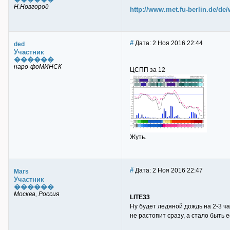
Н.Новгород
http://www.met.fu-berlin.de/de
#
Дата: 2 Ноя 2016 22:44
ded
Участник
������
наро-фоМИНСК
ЦСПП за 12
Жуть.
#
Дата: 2 Ноя 2016 22:47
Mars
Участник
������
Москва, Россия
LITE33
Ну будет ледяной дождь на 2-3 ч
не растопит сразу, а стало быть