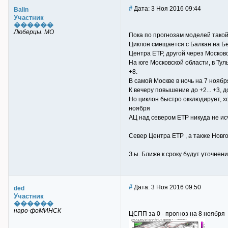
#
Дата: 3 Ноя 2016 09:44
Balin
Участник
������
Люберцы. МО
Пока по прогнозам моделей такой
Циклон смещается с Балкан на Бе
Центра ЕТР, другой через Москов
На юге Московской области, в Тул
+8.
В самой Москве в ночь на 7 нояб
К вечеру повышение до +2... +3, д
Но циклон быстро окклюдирует, х
ноября
АЦ над севером ЕТР никуда не ис
Север Центра ЕТР , а также Новго
З.ы. Ближе к сроку будут уточнен
#
Дата: 3 Ноя 2016 09:50
ded
Участник
������
наро-фоМИНСК
ЦСПП за 0 - прогноз на 8 ноября