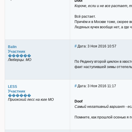
Doof
Короче, если и не все растает,
Всё растает.
Причём и в Москве тоже, скорее в
Ледяных кучек вообще нет, а где ч
#
Дата: 3 Ноя 2016 10:57
Balin
Участник
������
Люберцы. МО
По Редингу второй циклон в хвост
факт наступившей зимы оттепель
#
Дата: 3 Ноя 2016 11:17
LESS
Участник
������
Приокский лесс на юге МО
Doof
Самый негативный вариант - ес
Помните, как прошлой осенью я п