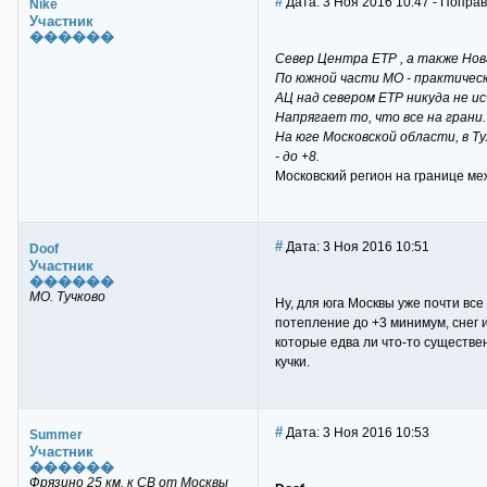
#
Дата: 3 Ноя 2016 10:47 - Поправ
Nike
Участник
������
Север Центра ЕТР , а также Нов
По южной части МО - практическ
АЦ над севером ЕТР никуда не и
Напрягает то, что все на грани.
На юге Московской области, в Т
- до +8.
Московский регион на границе ме
#
Дата: 3 Ноя 2016 10:51
Doof
Участник
������
МО. Тучково
Ну, для юга Москвы уже почти все
потепление до +3 минимум, снег 
которые едва ли что-то существен
кучки.
#
Дата: 3 Ноя 2016 10:53
Summer
Участник
������
Фрязино 25 км. к СВ от Москвы