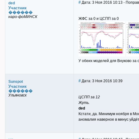
#
Дата: 3 Ноя 2016 10:13 - Поправ
ded
Участник
������
наро-фоМИНСК
ЖФС за 0 и ЦСПП за 0
У обеих моделей для Внуково за с
#
Дата: 3 Ноя 2016 10:39
Sunspot
Участник
������
Ульяновск
ЦСПП за 12
Жуть.
ded
Кстати, да. Минимум ноября в Мос
аномалия наверное в минус уйдёт