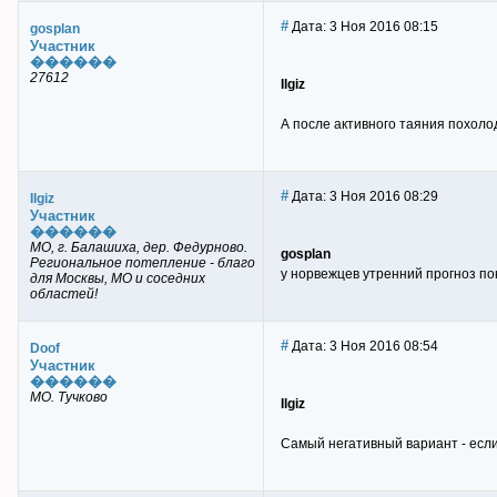
#
Дата: 3 Ноя 2016 08:15
gosplan
Участник
������
27612
Ilgiz
А после активного таяния похолод
#
Дата: 3 Ноя 2016 08:29
Ilgiz
Участник
������
МО, г. Балашиха, дер. Федурново.
gosplan
Региональное потепление - благо
у норвежцев утренний прогноз по
для Москвы, МО и соседних
областей!
#
Дата: 3 Ноя 2016 08:54
Doof
Участник
������
МО. Тучково
Ilgiz
Самый негативный вариант - если 