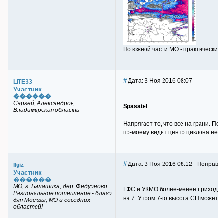
По южной части МО - практически 
#
Дата: 3 Ноя 2016 08:07
LITE33
Участник
������
Сергей, Александров,
Spasatel
Владимирская область
Напрягает то, что все на грани.
по-моему видит центр циклона не
#
Дата: 3 Ноя 2016 08:12 - Поправи
Ilgiz
Участник
������
МО, г. Балашиха, дер. Федурново.
ГФС и УКМО более-менее приходят
Региональное потепление - благо
на 7. Утром 7-го высота СП может
для Москвы, МО и соседних
областей!