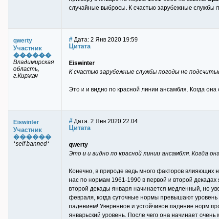
случайные выбросы. К счастью зарубежные службы п
#
Дата: 2 Янв 2020 19:59
qwerty
Цитата
Участник
������
Владимирская
Eiswinter
область,
К счастью зарубежные службы погоды не подсчитыв
г.Киржач
Это и и видно по красной линии ансамбля. Когда она 
#
Дата: 2 Янв 2020 22:04
Eiswinter
Цитата
Участник
������
*self banned*
qwerty
Это и и видно по красной линии ансамбля. Когда он
Конечно, в природе ведь много факторов влияющих н
нас по нормам 1961-1990 в первой и второй декадах 
второй декады января начинается медленный, но ув
февраля, когда суточные нормы превышают уровень 
падением! Уверенное и устойчивое падение норм пр
январьский уровень. После чего она начинает очень