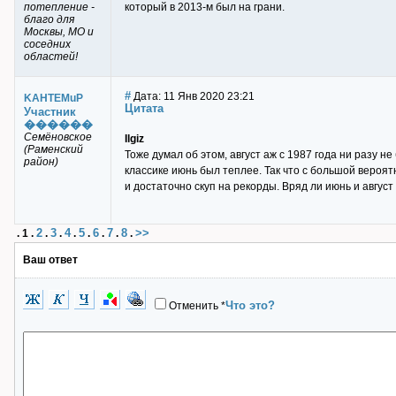
потепление -
который в 2013-м был на грани.
благо для
Москвы, МО и
соседних
областей!
#
Дата: 11 Янв 2020 23:21
KAHTEMuP
Цитата
Участник
������
Семёновское
Ilgiz
(Раменский
Тоже думал об этом, август аж с 1987 года ни разу 
район)
классике июнь был теплее. Так что с большой вероят
и достаточно скуп на рекорды. Вряд ли июнь и август 
2
3
4
5
6
7
8
>>
.
1
.
.
.
.
.
.
.
.
Ваш ответ
Что это?
Отменить
*