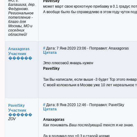
МО, г.
PavelSky
Балашиха, дер.
может март свою крохотную прибавку в 0.1 градус пот
Федурново.
А вообще было бы справедливо в этом году чуток под
Региональное
потепление -
благо для
Москвы, МО и
соседних
областей!
#
Дата: 7 Янв 2020 23:06 - Поправил: Anaxagoras
Anaxagoras
Цитата
Участник
������
Это плюсовой январь нужен
PavelSky
Так Вы написали, если выше -3 будет Тср этого январ
С моей колокольни в Москве уже 10 лет нереальное т
#
Дата: 8 Янв 2020 12:46 - Поправил: PavelSky
PavelSky
Цитата
Участник
������
ZOV
Anaxagoras
Как понимать Ваш последующий текст я не знаю.
Да я подумал про +0.3 к старой норме.