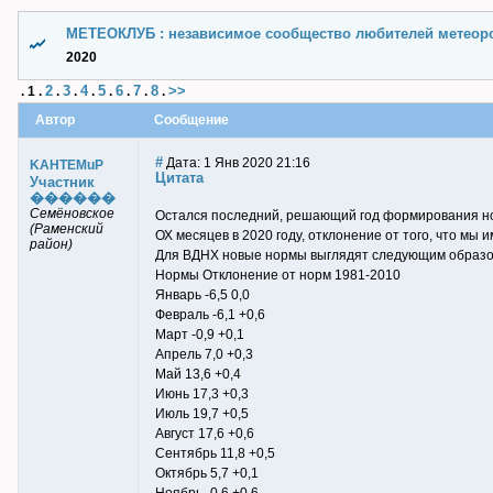
МЕТЕОКЛУБ : независимое сообщество любителей метеор
2020
2
3
4
5
6
7
8
>>
.
1
.
.
.
.
.
.
.
.
Автор
Сообщение
#
Дата: 1 Янв 2020 21:16
KAHTEMuP
Цитата
Участник
������
Семёновское
Остался последний, решающий год формирования нор
(Раменский
ОХ месяцев в 2020 году, отклонение от того, что мы 
район)
Для ВДНХ новые нормы выглядят следующим образо
Нормы Отклонение от норм 1981-2010
Январь -6,5 0,0
Февраль -6,1 +0,6
Март -0,9 +0,1
Апрель 7,0 +0,3
Май 13,6 +0,4
Июнь 17,3 +0,3
Июль 19,7 +0,5
Август 17,6 +0,6
Сентябрь 11,8 +0,5
Октябрь 5,7 +0,1