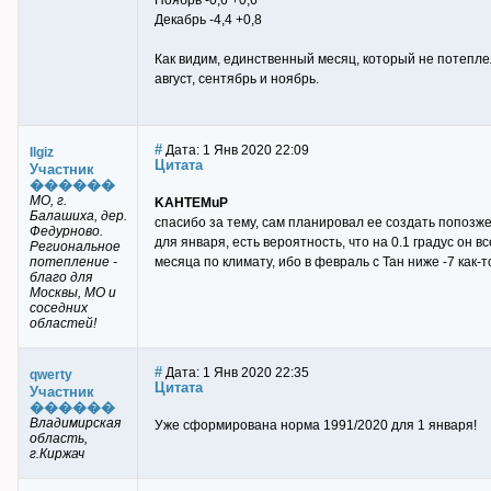
Ноябрь -0,6 +0,6
Декабрь -4,4 +0,8
Как видим, единственный месяц, который не потеплел
август, сентябрь и ноябрь.
#
Дата: 1 Янв 2020 22:09
Ilgiz
Цитата
Участник
������
МО, г.
KAHTEMuP
Балашиха, дер.
спасибо за тему, сам планировал ее создать попозж
Федурново.
для января, есть вероятность, что на 0.1 градус он в
Региональное
потепление -
месяца по климату, ибо в февраль с Тан ниже -7 как-т
благо для
Москвы, МО и
соседних
областей!
#
Дата: 1 Янв 2020 22:35
qwerty
Цитата
Участник
������
Владимирская
Уже сформирована норма 1991/2020 для 1 января!
область,
г.Киржач