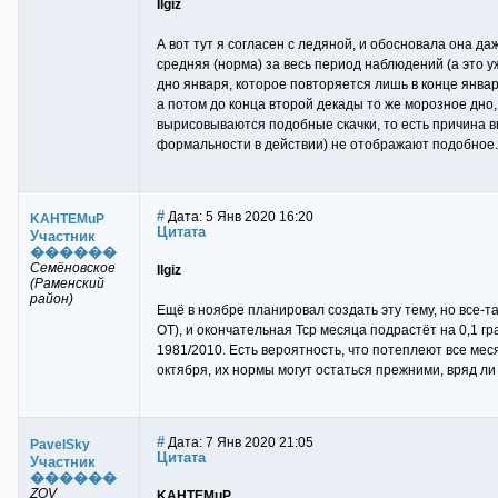
Ilgiz
А вот тут я согласен с ледяной, и обосновала она д
средняя (норма) за весь период наблюдений (а это у
дно января, которое повторяется лишь в конце январ
а потом до конца второй декады то же морозное дно,
вырисовываются подобные скачки, то есть причина в
формальности в действии) не отображают подобное.
#
Дата: 5 Янв 2020 16:20
KAHTEMuP
Цитата
Участник
������
Семёновское
Ilgiz
(Раменский
район)
Ещё в ноябре планировал создать эту тему, но все-т
ОТ), и окончательная Тср месяца подрастёт на 0,1 г
1981/2010. Есть вероятность, что потеплеют все меся
октября, их нормы могут остаться прежними, вряд л
#
Дата: 7 Янв 2020 21:05
PavelSky
Цитата
Участник
������
ZOV
KAHTEMuP