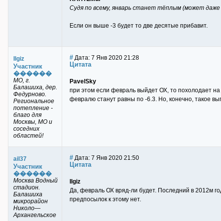
Судя по всему, январь станет тёплым (может даже 
Если он выше -3 будет то две десятые прибавит.
#
Дата: 7 Янв 2020 21:28
Ilgiz
Цитата
Участник
������
МО, г.
PavelSky
Балашиха, дер.
при этом если февраль выйдет ОХ, то похолодает на 
Федурново.
февралю станут равны по -6.3. Но, конечно, такое в
Региональное
потепление -
благо для
Москвы, МО и
соседних
областей!
#
Дата: 7 Янв 2020 21:50
ail37
Цитата
Участник
������
Москва Водный
Ilgiz
стадион.
Да, февраль ОХ вряд-ли будет. Последний в 2012м го
Балашиха
предпосылок к этому нет.
микрорайон
Николо—
Архангельское