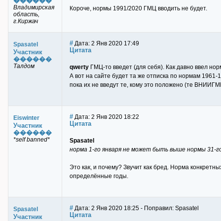
������
Владимирская
Короче, нормы 1991/2020 ГМЦ вводить не будет.
область,
г.Киржач
#
Дата: 2 Янв 2020 17:49
Spasatel
Цитата
Участник
������
Талдом
qwerty
ГМЦ-то введет (для себя). Как давно ввел нор
А вот на сайте будет та же отписка по нормам 1961-1
пока их не введут те, кому это положено (те ВНИИГМ
#
Дата: 2 Янв 2020 18:22
Eiswinter
Цитата
Участник
������
*self banned*
Spasatel
норма 1-го января не может быть выше нормы 31-г
Это как, и почему? Звучит как бред. Норма конкретных
определённые годы.
#
Дата: 2 Янв 2020 18:25 - Поправил: Spasatel
Spasatel
Цитата
Участник