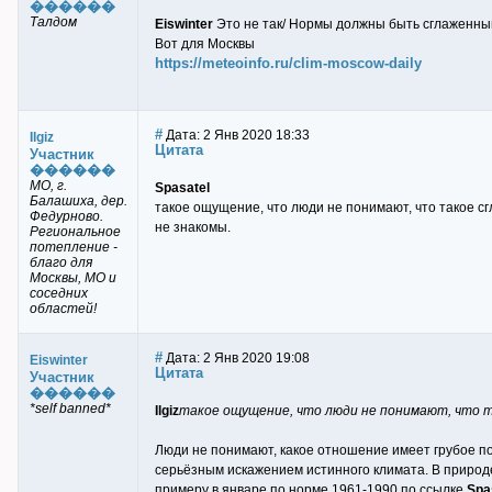
������
Талдом
Eiswinter
Это не так/ Нормы должны быть сглаженны
Вот для Москвы
https://meteoinfo.ru/clim-moscow-daily
#
Дата: 2 Янв 2020 18:33
Ilgiz
Цитата
Участник
������
МО, г.
Spasatel
Балашиха, дер.
такое ощущение, что люди не понимают, что такое с
Федурново.
не знакомы.
Региональное
потепление -
благо для
Москвы, МО и
соседних
областей!
#
Дата: 2 Янв 2020 19:08
Eiswinter
Цитата
Участник
������
*self banned*
Ilgiz
такое ощущение, что люди не понимают, что 
Люди не понимают, какое отношение имеет грубое по
серьёзным искажением истинного климата. В природе
примеру в январе по норме 1961-1990 по ссылке
Spa