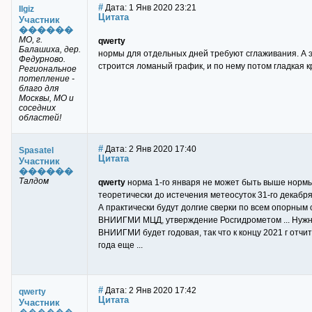
#
Дата: 1 Янв 2020 23:21
Ilgiz
Цитата
Участник
������
МО, г.
qwerty
Балашиха, дер.
нормы для отдельных дней требуют сглаживания. А эт
Федурново.
строится ломаный график, и по нему потом гладкая к
Региональное
потепление -
благо для
Москвы, МО и
соседних
областей!
#
Дата: 2 Янв 2020 17:40
Spasatel
Цитата
Участник
������
Талдом
qwerty
норма 1-го января не может быть выше нормы 
теоретически до истечения метеосуток 31-го декабря
А практически будут долгие сверки по всем опорным
ВНИИГМИ МЦД, утверждение Росгидрометом ... Нужно, 
ВНИИГМИ будет годовая, так что к концу 2021 г отчи
года еще ...
#
Дата: 2 Янв 2020 17:42
qwerty
Цитата
Участник