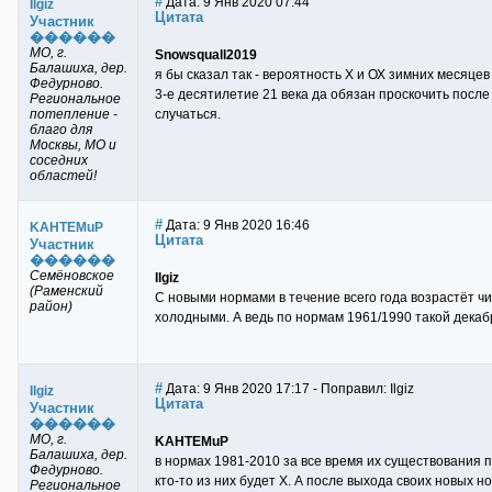
#
Дата: 9 Янв 2020 07:44
Ilgiz
Цитата
Участник
������
МО, г.
Snowsquall2019
Балашиха, дер.
я бы сказал так - вероятность Х и ОХ зимних месяце
Федурново.
3-е десятилетие 21 века да обязан проскочить после
Региональное
потепление -
случаться.
благо для
Москвы, МО и
соседних
областей!
#
Дата: 9 Янв 2020 16:46
KAHTEMuP
Цитата
Участник
������
Семёновское
Ilgiz
(Раменский
С новыми нормами в течение всего года возрастёт чис
район)
холодными. А ведь по нормам 1961/1990 такой декаб
#
Дата: 9 Янв 2020 17:17 - Поправил: Ilgiz
Ilgiz
Цитата
Участник
������
МО, г.
KAHTEMuP
Балашиха, дер.
в нормах 1981-2010 за все время их существования п
Федурново.
кто-то из них будет Х. А после выхода своих новых н
Региональное