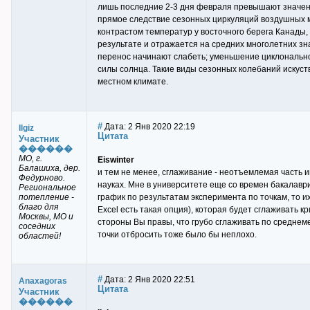
лишь последние 2-3 дня февраля превышают значени
прямое следствие сезонных циркуляций воздушных м
контрастом температур у восточного берега Канады,
результате и отражается на средних многолетних зн
перенос начинают слабеть; уменьшение циклональн
силы солнца. Такие виды сезонных колебаний искуст
местном климате.
#
Дата: 2 Янв 2020 22:19
Ilgiz
Цитата
Участник
������
МО, г.
Eiswinter
Балашиха, дер.
и тем не менее, сглаживание - неотъемлемая часть 
Федурново.
науках. Мне в университете еще со времен бакалаври
Региональное
потепление -
график по результатам эксперимента по точкам, то их
благо для
Excel есть такая опция), которая будет сглаживать 
Москвы, МО и
стороны Вы правы, что грубо сглаживать по среднеме
соседних
точки отбросить тоже было бы неплохо.
областей!
#
Дата: 2 Янв 2020 22:51
Anaxagoras
Цитата
Участник
������