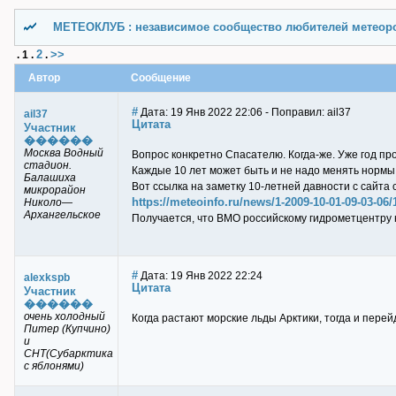
МЕТЕОКЛУБ : независимое сообщество любителей метеор
2
>>
.
1
.
.
Автор
Сообщение
#
Дата: 19 Янв 2022 22:06 - Поправил: ail37
ail37
Цитата
Участник
������
Москва Водный
Вопрос конкретно Спасателю. Когда-же. Уже год пр
стадион.
Каждые 10 лет может быть и не надо менять нормы
Балашиха
Вот ссылка на заметку 10-летней давности с сайта 
микрорайон
https://meteoinfo.ru/news/1-2009-10-01-09-03-06/
Николо—
Архангельское
Получается, что ВМО российскому гидрометцентру н
#
Дата: 19 Янв 2022 22:24
alexkspb
Цитата
Участник
������
очень холодный
Когда растают морские льды Арктики, тогда и пере
Питер (Купчино)
и
СНТ(Субарктика
с яблонями)