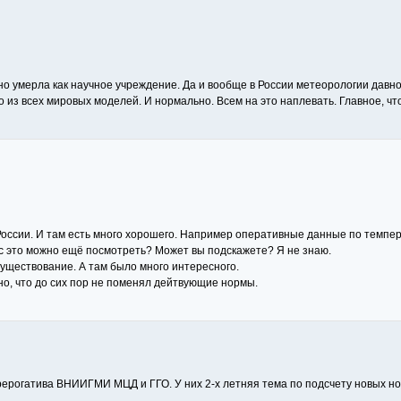
вно умерла как научное учреждение. Да и вообще в России метеорологии давн
из всех мировых моделей. И нормально. Всем на это наплевать. Главное, чт
России. И там есть много хорошего. Например оперативные данные по темпе
час это можно ещё посмотреть? Может вы подскажете? Я не знаю.
уществование. А там было много интересного.
о, что до сих пор не поменял дейтвующие нормы.
ерогатива ВНИИГМИ МЦД и ГГО. У них 2-х летняя тема по подсчету новых норм