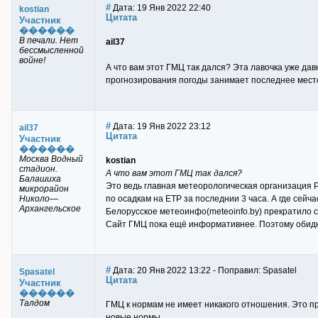
#
Дата: 19 Янв 2022 22:40
kostian
Цитата
Участник
������
В печали. Нет
ail37
бессмысленной
войне!
А что вам этот ГМЦ так дался? Эта лавочка уже да
прогнозирования погоды занимает последнее место 
#
Дата: 19 Янв 2022 23:12
ail37
Цитата
Участник
������
Москва Водный
kostian
стадион.
А что вам этот ГМЦ так дался?
Балашиха
Это ведь главная метеорологическая организация 
микрорайон
Николо—
по осадкам на ЕТР за последнии 3 часа. А где сей
Архангельское
Белорусское метеоинфо(meteoinfo.by) прекратило с
Сайт ГМЦ пока ещё информативнее. Поэтому обидн
#
Дата: 20 Янв 2022 13:22 - Поправил: Spasatel
Spasatel
Цитата
Участник
������
Талдом
ГМЦ к нормам не имеет никакого отношения. Это пр
новые нормы.