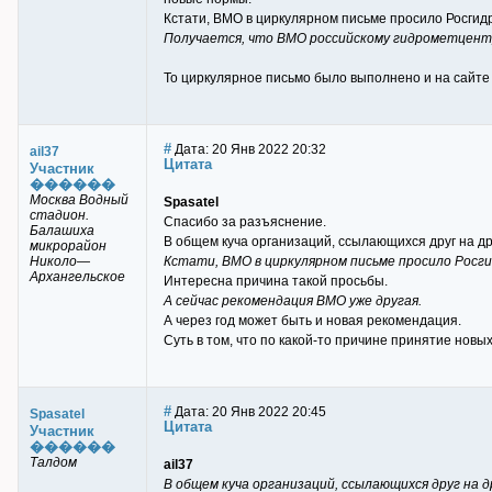
Кстати, ВМО в циркулярном письме просило Росгид
Получается, что ВМО российскому гидрометцентр
То циркулярное письмо было выполнено и на сайте
#
Дата: 20 Янв 2022 20:32
ail37
Цитата
Участник
������
Москва Водный
Spasatel
стадион.
Спасибо за разъяснение.
Балашиха
В общем куча организаций, ссылающихся друг на д
микрорайон
Николо—
Кстати, ВМО в циркулярном письме просило Росги
Архангельское
Интересна причина такой просьбы.
А сейчас рекомендация ВМО уже другая.
А через год может быть и новая рекомендация.
Суть в том, что по какой-то причине принятие новы
#
Дата: 20 Янв 2022 20:45
Spasatel
Цитата
Участник
������
Талдом
ail37
В общем куча организаций, ссылающихся друг на 