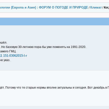
ологии (Европа и Азия) : ФОРУМ О ПОГОДЕ И ПРИРОДЕ
Климат
/
/
Ког
ошёл.
. Но базовую 30-летнюю пора-бы уже поменять на 1991-2020.
самого ГМЦ.
11 151-03062015-l-r
е указ.
йдёт. Потому что те старые нормы вполне актуальны и сегодня. Вот декабрь в