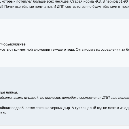
, который потеплел больше всех месяцев. Старая норма -9,3. В период 61-90 
? Почти все тёплые получатся. И ДПП соответственно будут тёплыми относит
ет обьективнее
сеть от конкретной аномалии текущего года. Суть норм в их осреднении за 
вые нормы.
 абсолютными т-рами) , по ним есть методики составления ДПП, при перех
йших подробностях слияние черных дыр. А тут за целый год не можем из одн
тали.