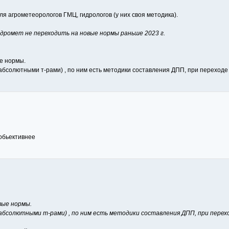
ля агрометеорологов ГМЦ, гидрологов (у них своя методика).
дромет не переходить на новые нормы раньше 2023 г.
е нормы.
абсолютными т-рами) , по ним есть методики составления ДПП, при переходе
 обьективнее
вые нормы.
 абсолютными т-рами) , по ним есть методики составления ДПП, при перех