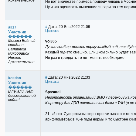
Архангельское
Но вот в качестве примера приведу январь в Москве
Ну и как оценивать нынешние январи по тем нормам
#
Дата: 20 Янв 2022 21:09
ail37
Цитата
Участник
������
Москва Водный
vol305
стадион.
Лучше вообще менять норму каждый год, так буд
Балашиха
Каждый год-это смешно. Слишком сильно будет зави
микрорайон
Николо—
Но раз в тридцать-то лет менять необходимо.
Архангельское
#
Дата: 20 Янв 2022 21:33
kostian
Цитата
Участник
������
В печали. Нет
Spasatel
бессмысленной
Неготовность организаций ВМО к переходу на но
войне!
К примеру для ДПП накопленыны базы с ТАН (а не
21-ый век. Суперкомпьютеры просчитывают в мельча
арифмометрах в 70-е годы нормы и то быстрее счи