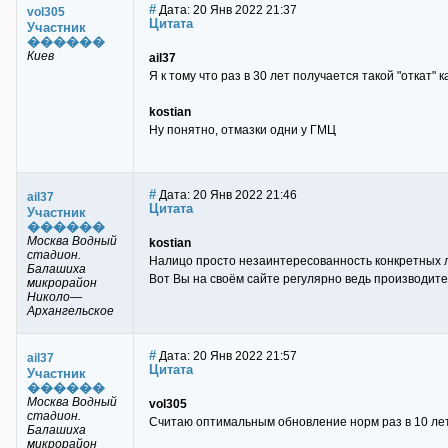
#
Дата: 20 Янв 2022 21:37
vol305
Цитата
Участник
������
Киев
ail37
Я к тому что раз в 30 лет получается такой "откат"
kostian
Ну понятно, отмазки одни у ГМЦ
#
Дата: 20 Янв 2022 21:46
ail37
Цитата
Участник
������
Москва Водный
kostian
стадион.
Налицо просто незаинтересованность конкретных л
Балашиха
Вот Вы на своём сайте регулярно ведь производите
микрорайон
Николо—
Архангельское
#
Дата: 20 Янв 2022 21:57
ail37
Цитата
Участник
������
Москва Водный
vol305
стадион.
Считаю оптимальным обновление норм раз в 10 лет
Балашиха
микрорайон