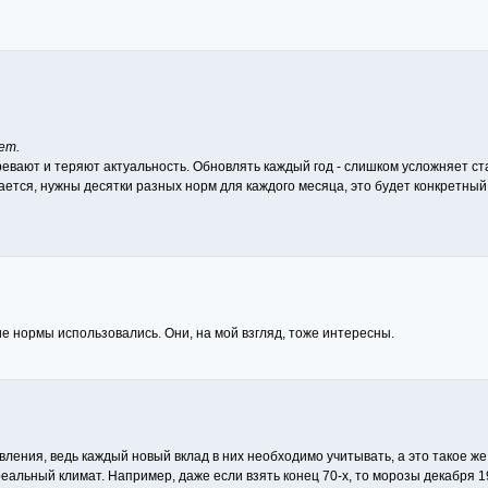
ет.
евают и теряют актуальность. Обновлять каждый год - слишком усложняет ста
учается, нужны десятки разных норм для каждого месяца, это будет конкретны
ие нормы использовались. Они, на мой взгляд, тоже интересны.
ния, ведь каждый новый вклад в них необходимо учитывать, а это такое же н
еальный климат. Например, даже если взять конец 70-х, то морозы декабря 1