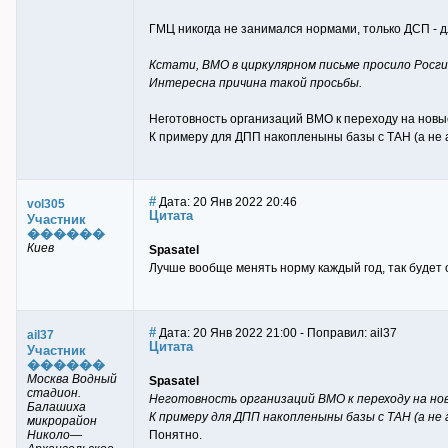
ГМЦ никогда не занимался нормами, только ДСП - д
Кстати, ВМО в циркулярном письме просило Росги
Интересна причина такой просьбы.
Неготовность организаций ВМО к переходу на новы
К примеру для ДПП накопленыны базы с ТАН (а не 
#
Дата: 20 Янв 2022 20:46
vol305
Цитата
Участник
������
Киев
Spasatel
Лучше вообще менять норму каждый год, так будет
#
Дата: 20 Янв 2022 21:00 - Поправил: ail37
ail37
Цитата
Участник
������
Москва Водный
Spasatel
стадион.
Неготовность организаций ВМО к переходу на но
Балашиха
К примеру для ДПП накопленыны базы с ТАН (а не
микрорайон
Николо—
Понятно.