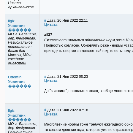
Николо—
Архангельское
#
Дата: 20 Янв 2022 22:11
Ilgiz
Цитата
Участник
������
МО, г. Балашиха,
ail37
дер. Федурново.
Считаю оптимальным обновление норм раз в 10 л
Региональное
Полностью согласен. Обновлять реже - нормы устар
потепление -
благо для
приводить к норме за конкретный год, то есть пол
Москвы, МО и
соседних
областей!
#
Дата: 21 Янв 2022 00:23
Ottomin
Цитата
Участник
������
До "классики", насколько я знаю, вообще многолетн
#
Дата: 21 Янв 2022 07:18
Ilgiz
Цитата
Участник
������
МО, г. Балашиха,
Многолетние нормы тоже требуют ежегодного обновле
дер. Федурново.
то совсем древние года, которые уже не отражают р
Региональное