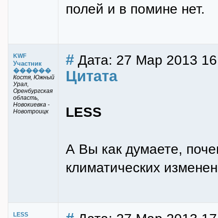
полей и в помине нет.
#
Дата: 27 Мар 2013 16
KWF
Участник
������
Цитата
Костя, Южный
Урал,
Оренбургская
область,
Новокиевка -
LESS
Новотроицк
А Вы как думаете, поче
климатических изменен
LESS