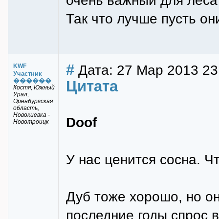
очень важный для леса
Так что лучше пусть они
#
Дата: 27 Мар 2013 23
KWF
Участник
������
Цитата
Костя, Южный
Урал,
Оренбургская
область,
Новокиевка -
Doof
Новотроицк
У нас ценится сосна. Чт
Дуб тоже хорошо, но он
последние годы спрос в