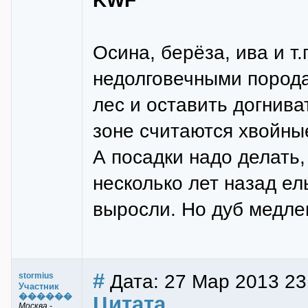
KWF
Осина, берёза, ива и т
недолговечными порода
лес и оставить догнив
зоне считаются хвойные
А посадки надо делать,
несколько лет назад ел
выросли. Но дуб медле
#
Дата: 27 Мар 2013 23
stormius
Участник
������
Цитата
Москва -