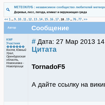
МЕТЕОКЛУБ : независимое сообщество любителей метеор
Деревья, лесс, погода, климат и окружающая среда
<<
1
9
10
11
12
13
14
15
16
17
19
76
77
>>
...
.
.
.
.
.
.
.
.
.
18
.
...
.
.
Сообщение
Автор
#
Дата: 27 Мар 2013 14
KWF
Участник
������
Цитата
Костя, Южный
Урал,
Оренбургская
область,
Новокиевка -
TornadoF5
Новотроицк
А дайте ссылку на вики