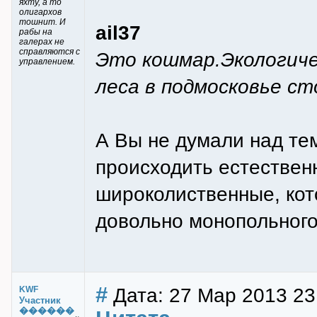
яхту, а то
олигархов
тошнит. И
ail37
рабы на
галерах не
справляются с
Это кошмар.Экологич
управлением.
леса в подмосковье ст
А Вы не думали над те
происходить естествен
широколиственные, кот
довольно монопольного
#
Дата: 27 Мар 2013 23
KWF
Участник
������