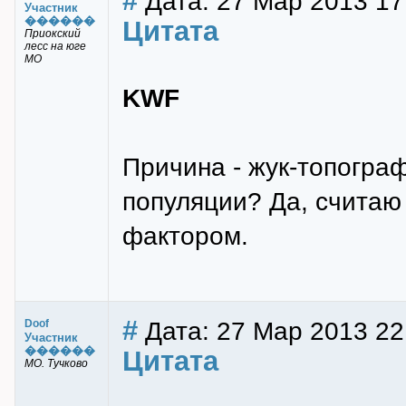
#
Дата: 27 Мар 2013 17
Участник
������
Цитата
Приокский
лесс на юге
МО
KWF
Причина - жук-топограф
популяции? Да, считаю
фактором.
#
Дата: 27 Мар 2013 22
Doof
Участник
������
Цитата
МО. Тучково