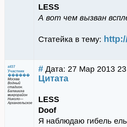
LESS
А вот чем вызван вспл
http:
Статейка в тему:
#
Дата: 27 Мар 2013 23
ail37
Участник
������
Цитата
Москва
Водный
стадион.
Балашиха
микрорайон
LESS
Николо—
Архангельское
Doof
Я наблюдаю гибель ель