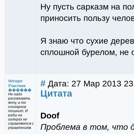
Ну пусть сарказм на по
приносить пользу челов
Я знаю что сухие дерев
сплошной бурелом, не 
#
Дата: 27 Мар 2013 23:
Vetragor
Участник
������
Цитата
Не надо
раскачивать
яхту, а то
олигархов
тошнит. И
Doof
рабы на
галерах не
справляются с
Проблема в том, что 
управлением.