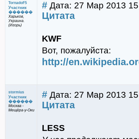
#
Дата: 27 Мар 2013 15
TornadoF5
Участник
������
Цитата
Харьков,
Украина.
(Игорь)
KWF
Вот, пожалуйста:
http://en.wikipedia.o
#
Дата: 27 Мар 2013 15
stormius
Участник
������
Цитата
Москва -
Мещёра-у-Оки
LESS