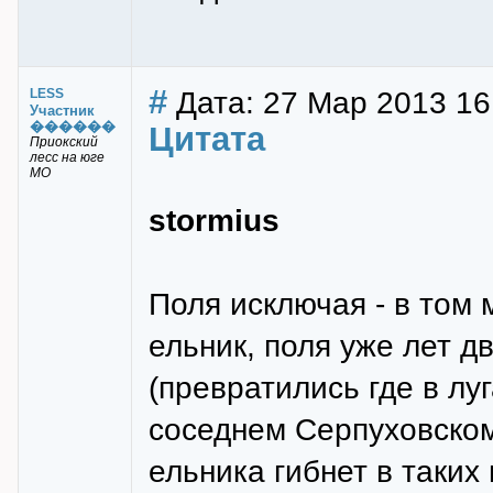
#
Дата: 27 Мар 2013 16
LESS
Участник
������
Цитата
Приокский
лесс на юге
МО
stormius
Поля исключая - в том м
ельник, поля уже лет д
(превратились где в лу
соседнем Серпуховском
ельника гибнет в таких