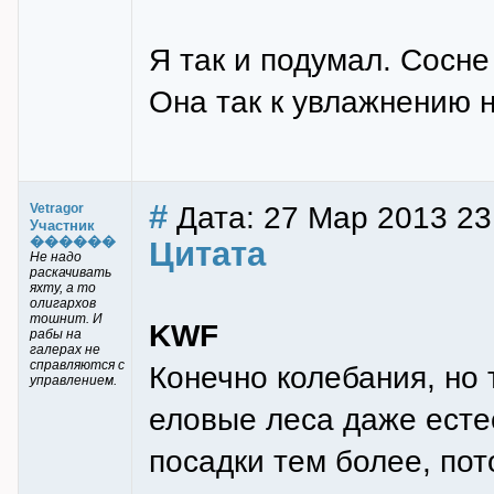
Я так и подумал. Сосне
Она так к увлажнению н
#
Дата: 27 Мар 2013 23:
Vetragor
Участник
������
Цитата
Не надо
раскачивать
яхту, а то
олигархов
тошнит. И
KWF
рабы на
галерах не
справляются с
Конечно колебания, но 
управлением.
еловые леса даже есте
посадки тем более, пот