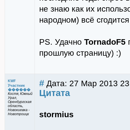
не знаю как их использо
народном) всё сгодится 
PS. Удачно
TornadoF5
прошлую страницу) :)
#
Дата: 27 Мар 2013 23
KWF
Участник
������
Цитата
Костя, Южный
Урал,
Оренбургская
область,
Новокиевка -
stormius
Новотроицк