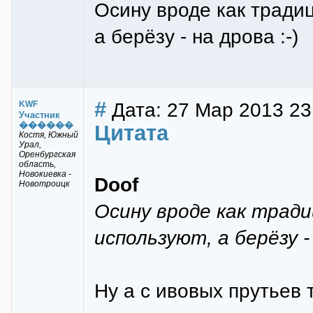
Осину вроде как традиц
а берёзу - на дрова :-)
#
Дата: 27 Мар 2013 23
KWF
Участник
������
Цитата
Костя, Южный
Урал,
Оренбургская
область,
Новокиевка -
Doof
Новотроицк
Осину вроде как тради
используют, а берёзу - 
Ну а с ивовых прутьев т