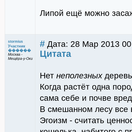
Липой ещё можно засаж
#
Дата: 28 Мар 2013 00
stormius
Участник
������
Цитата
Москва -
Мещёра-у-Оки
Нет
неполезных
деревь
Когда растёт одна поро
сама себе и почве вред
В смешанном лесу все 
Эгоизм - считать ценно
кошелька, набитого с п